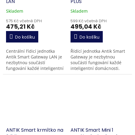
LAN
PLUS
Skladem
Skladem
575 Kč včetně DPH
599 Kč včetně DPH
475,21 Kč
495,04 Kč
Do košíku
Do košíku
Centrální řídicí jednotka
Řídící jednotka Antik Smart
Antik Smart Gateway LAN je
Gateway je nezbytnou
nezbytnou součástí
součástí fungování každé
fungování každé inteligentní
inteligentní domácnosti.
domácnosti. Umožní vám
Umožní vám vzájemně
vzájemně propojit a ovládat
propojit a ovládat všechna
všechna inteligentní...
chytrá zařízení
komunikující...
ANTIK Smart krmítko na
ANTIK Smart Mini 1