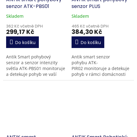
senzor ATK-PBS01
senzor PLUS
Skladem
Skladem
362 Kč včetně DPH
465 Kč včetně DPH
299,17 Kč
384,30 Kč
Do košíku
Do košíku
Antik Smart pohybový
Antik smart senzor
senzor a senzor intenzity
pohybu ATK-
světla ATK-PBS01 monitoruje
PIR02 monitoruje a detekuje
a detekuje pohyb ve vaší
pohyb v rámci domácnosti
domácnosti, chatě nebo
nebo na chatě. V případě
firmě. V případě
neoprávněného vniknutí si
neoprávněného vniknutí,
dokážete pomocí funkcí v
si...
aplikaci...