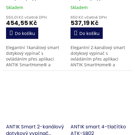
(250W)
(150W)
Skladem
Skladem
550,01 Kč včetně DPH
650 Kč včetně DPH
454,55 Kč
537,19 Kč
Do košíku
Do košíku
Elegantní 1kanálový smart
Elegantní 2-kanálový smart
dotykový vypínač s
dotykový vypínač s
ovládáním přes aplikaci
ovládáním přes aplikaci
ANTIK SmartHome® a
ANTIK SmartHome® a
hlasovými asistenty Google
hlasovými asistenty Google
Home a Amazon Alexa.
Home a Amazon Alexa.
Umožňuje ovládání
Umožňuje ovládání dvou...
jednoho...
ANTIK Smart 2-kanálový
ANTIK smart 4-tlačítko
dotykový vypínač
ATK-SB02