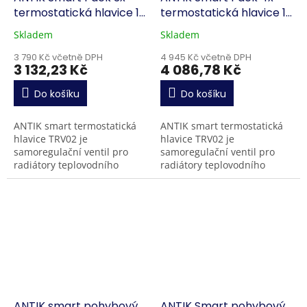
termostatická hlavice 1x
termostatická hlavice 1x
gateway
gateway
Skladem
Skladem
3 790 Kč včetně DPH
4 945 Kč včetně DPH
3 132,23 Kč
4 086,78 Kč
Do košíku
Do košíku
ANTIK smart termostatická
ANTIK smart termostatická
hlavice TRV02 je
hlavice TRV02 je
samoregulační ventil pro
samoregulační ventil pro
radiátory teplovodního
radiátory teplovodního
vytápění v bytech nebo
vytápění v bytech nebo
domech. Samozřejmostí je
domech. Samozřejmostí je
také režim úspory energie v
také režim úspory energie v
době,...
době,...
ANTIK smart pohybový
ANTIK Smart pohybový