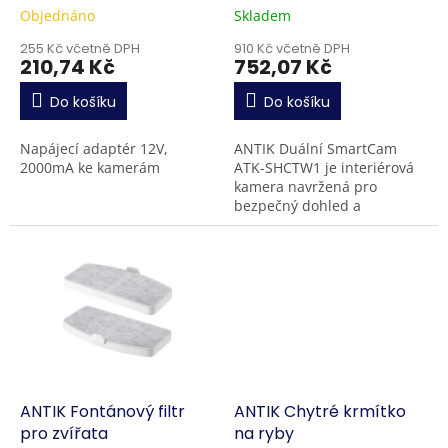
k
GA-1202000V
Objednáno
Skladem
t
ů
255 Kč včetně DPH
910 Kč včetně DPH
210,74 Kč
752,07 Kč
Do košíku
Do košíku
Napájecí adaptér 12V,
ANTIK Duální SmartCam
2000mA ke kamerám
ATK-SHCTW1 je interiérová
kamera navržená pro
bezpečný dohled a
komunikaci v domácnosti.
Zařízení nabízí Full HD
1080p obraz se širokým...
ANTIK Fontánový filtr
ANTIK Chytré krmítko
pro zvířata
na ryby