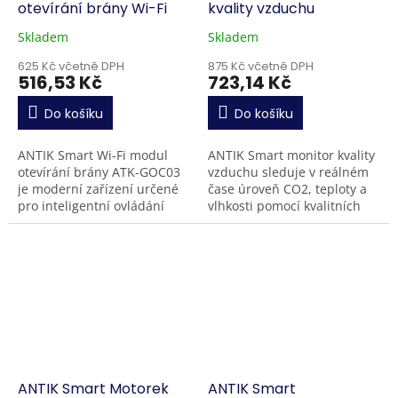
otevírání brány Wi-Fi
kvality vzduchu
Skladem
Skladem
625 Kč včetně DPH
875 Kč včetně DPH
516,53 Kč
723,14 Kč
Do košíku
Do košíku
ANTIK Smart Wi-Fi modul
ANTIK Smart monitor kvality
otevírání brány ATK-GOC03
vzduchu sleduje v reálném
je moderní zařízení určené
čase úroveň CO2, teploty a
pro inteligentní ovládání
vlhkosti pomocí kvalitních
garážových dveří nebo
senzorů NDIR. Data jsou
vjezdových vrat přes mobilní
ukládána do dataloggeru po
aplikaci, hlasové...
dobu jednoho týdne...
ANTIK Smart Motorek
ANTIK Smart