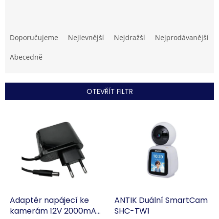
Ř
a
Doporučujeme
Nejlevnější
Nejdražší
Nejprodávanější
z
e
Abecedně
n
í
p
OTEVŘÍT FILTR
r
o
V
d
ý
u
p
k
i
t
s
ů
p
r
o
d
Adaptér napájecí ke
ANTIK Duální SmartCam
u
kamerám 12V 2000mA
SHC-TW1