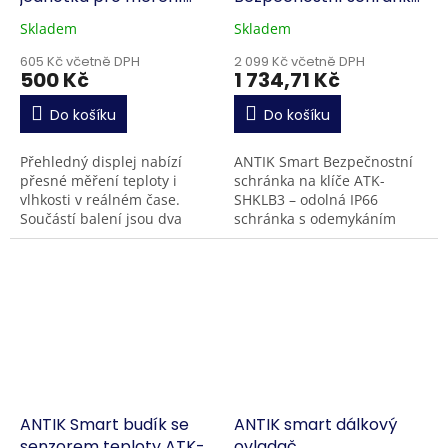
teploty a vlhkosti
na klíče
Skladem
Skladem
605 Kč včetně DPH
2 099 Kč včetně DPH
500 Kč
1 734,71 Kč
Do košíku
Do košíku
Přehledný displej nabízí
ANTIK Smart Bezpečnostní
přesné měření teploty i
schránka na klíče ATK-
vlhkosti v reálném čase.
SHKLB3 – odolná IP66
Součástí balení jsou dva
schránka s odemykáním
externí 433 MHz senzory,
otiskem prstu, PIN kódem a
které umožňují sledovat
přes aplikaci ANTIK
podmínky ve více
SmartHome . Podporuje až
místnostech...
100...
ANTIK Smart budík se
ANTIK smart dálkový
senzorem teploty ATK-
ovladač