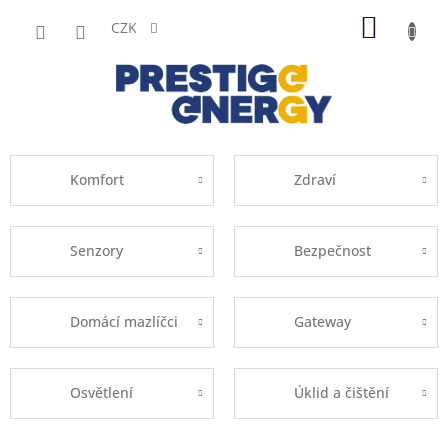
Přejít
NÁKUP
na
CZK
obsah
KOŠÍK
Komfort
Zdraví
Senzory
Bezpečnost
Domácí mazlíčci
Gateway
Osvětlení
Úklid a čištění