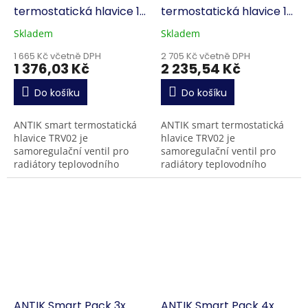
termostatická hlavice 1x
termostatická hlavice 1x
gateway
gateway
Skladem
Skladem
1 665 Kč včetně DPH
2 705 Kč včetně DPH
1 376,03 Kč
2 235,54 Kč
Do košíku
Do košíku
ANTIK smart termostatická
ANTIK smart termostatická
hlavice TRV02 je
hlavice TRV02 je
samoregulační ventil pro
samoregulační ventil pro
radiátory teplovodního
radiátory teplovodního
vytápění v bytech nebo
vytápění v bytech nebo
domech. Samozřejmostí je
domech. Samozřejmostí je
také režim úspory energie v
také režim úspory energie v
době,...
době,...
ANTIK Smart Pack 3x
ANTIK Smart Pack 4x