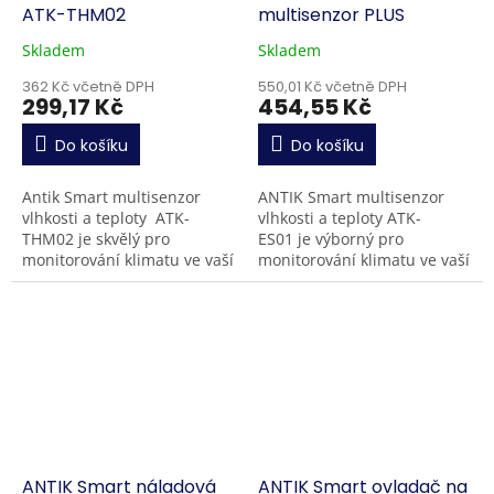
ATK-THM02
multisenzor PLUS
Skladem
Skladem
362 Kč včetně DPH
550,01 Kč včetně DPH
299,17 Kč
454,55 Kč
Do košíku
Do košíku
Antik Smart multisenzor
ANTIK Smart multisenzor
vlhkosti a teploty ATK-
vlhkosti a teploty ATK-
THM02 je skvělý pro
ES01 je výborný pro
monitorování klimatu ve vaší
monitorování klimatu ve vaší
domácnosti nebo chatě.
domácnosti, nebo na chatě
Aktuální i archivované údaje
Aktuální i historické údaje se
se zobrazují...
zobrazují...
ANTIK Smart náladová
ANTIK Smart ovladač na