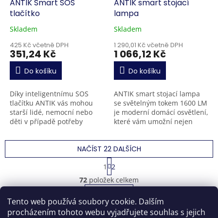
ANTIK Smart SOS
ANTIK smart stojací
tlačítko
lampa
Skladem
Skladem
425 Kč včetně DPH
1 290,01 Kč včetně DPH
351,24 Kč
1 066,12 Kč
Do košíku
Do košíku
Díky inteligentnímu SOS
ANTIK smart stojací lampa
tlačítku ANTIK vás mohou
se světelným tokem 1600 LM
starší lidé, nemocní nebo
je moderní domácí osvětlení,
děti v případě potřeby
které vám umožní nejen
rychle a snadno kontaktovat.
zapínat a vypínat světla
Toto tlačítko slouží k
pomocí mobilního telefonu,
NAČÍST 22 DALŠÍCH
pohotovému kontaktu
ale také jednoduše...
nebo...
S
1
2
t
O
r
72
položek celkem
v
á
l
NAHORU
n
Tento web používá soubory cookie. Dalším
á
k
o
d
procházením tohoto webu vyjadřujete souhlas s jejich