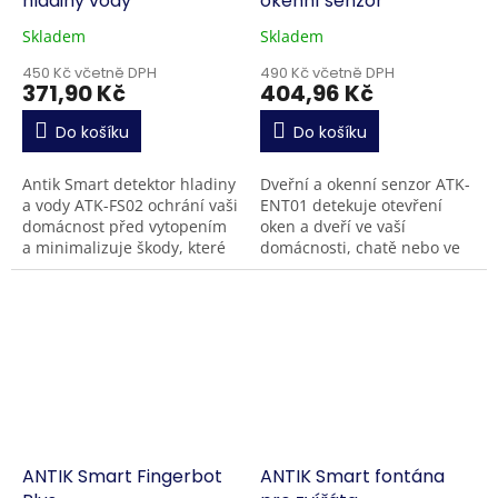
hladiny vody
okenní senzor
Skladem
Skladem
450 Kč včetně DPH
490 Kč včetně DPH
371,90 Kč
404,96 Kč
Do košíku
Do košíku
Antik Smart detektor hladiny
Dveřní a okenní senzor ATK-
a vody ATK-FS02 ochrání vaši
ENT01 detekuje otevření
domácnost před vytopením
oken a dveří ve vaší
a minimalizuje škody, které
domácnosti, chatě nebo ve
byste mohli způsobit sobě
firmě. Senzor se jednoduše
nebo vašim sousedům díky...
umístí na jakýkoli rám dveří
a oken, bez...
ANTIK Smart Fingerbot
ANTIK Smart fontána