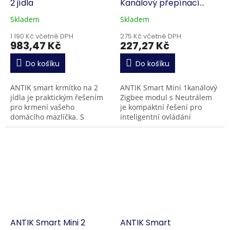
2 jídla
Kanálový přepínací
modul Zigbee
Skladem
Skladem
1 190 Kč včetně DPH
275 Kč včetně DPH
983,47 Kč
227,27 Kč
Do košíku
Do košíku
ANTIK smart krmítko na 2
ANTIK Smart Mini 1kanálový
jídla je praktickým řešením
Zigbee modul s Neutrálem
pro krmení vašeho
je kompaktní řešení pro
domácího mazlíčka. S
inteligentní ovládání
automatickým podáváním
jednoho světelného okruhu
mokrého a suchého krmiva
bez nutnosti přestavby
zajistíte, že strava vašeho
elektroinstalace.Instaluje
domácího...
se...
ANTIK Smart Mini 2
ANTIK Smart