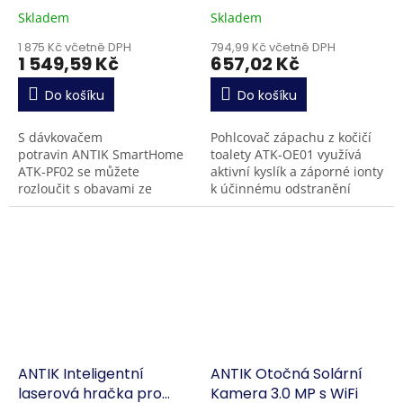
zápachu
Skladem
Skladem
1 875 Kč včetně DPH
794,99 Kč včetně DPH
1 549,59 Kč
657,02 Kč
Do košíku
Do košíku
S dávkovačem
Pohlcovač zápachu z kočičí
potravin ANTIK SmartHome
toalety ATK-OE01 využívá
ATK-PF02 se můžete
aktivní kyslík a záporné ionty
rozloučit s obavami ze
k účinnému odstranění
zmeškaných jídel nebo
nepříjemných pachů a
nesprávné kontroly porcí.
zajištění důkladné
Jeho uživatelsky přívětivá
sterilizace toalety...
mobilní...
ANTIK Inteligentní
ANTIK Otočná Solární
laserová hračka pro
Kamera 3.0 MP s WiFi