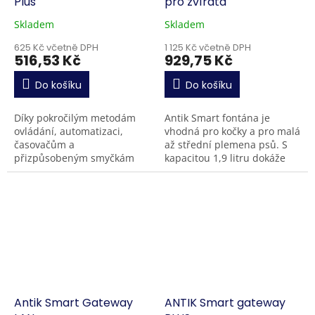
Plus
pro zvířáta
Skladem
Skladem
625 Kč včetně DPH
1 125 Kč včetně DPH
516,53 Kč
929,75 Kč
Do košíku
Do košíku
Díky pokročilým metodám
Antik Smart fontána je
ovládání, automatizaci,
vhodná pro kočky a pro malá
časovačům a
až střední plemena psů. S
přizpůsobeným smyčkám
kapacitou 1,9 litru dokáže
může být ANTIK Fingerbot
zajistit čistou vodu pro vaše
Plus vaším praktickým
mazlíčky i několik dní v kuse.
společníkem, díky kterému
2-stupňová...
budou vaše klasické...
Antik Smart Gateway
ANTIK Smart gateway