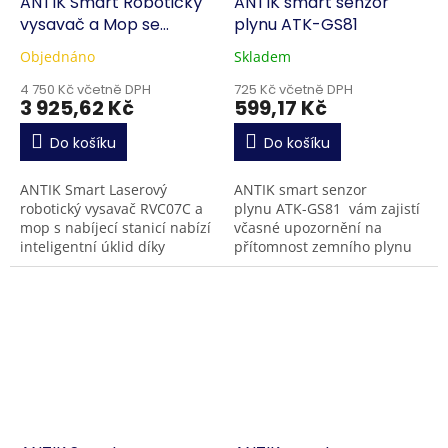
ANTIK Smart Robotický
ANTIK smart senzor
vysavač a Mop se
plynu ATK-GS81
zásobníkem RVC07C
Objednáno
Skladem
4 750 Kč včetně DPH
725 Kč včetně DPH
3 925,62 Kč
599,17 Kč
Do košíku
Do košíku
ANTIK Smart Laserový
ANTIK smart senzor
robotický vysavač RVC07C a
plynu ATK-GS81 vám zajistí
mop s nabíjecí stanicí nabízí
včasné upozornění na
inteligentní úklid díky
přítomnost zemního plynu
přesné laserové navigaci
ve vašem monitorovaném
LDS, silnému sacímu výkonu
prostoru. Když koncentrace
až 10 000...
zemního plynu v...