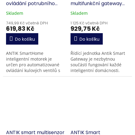
ovládání potrubního
multifunkční gateway
ventilu
ATK-MGZW03
Skladem
Skladem
749,99 Kč včetně DPH
1 125 Kč včetně DPH
619,83 Kč
929,75 Kč
Do košíku
Do košíku
ANTIK SmartHome
Řídící jednotka Antik Smart
inteligentní motorek je
Gateway je nezbytnou
určen pro automatizované
součástí fungování každé
ovládání kulových ventilů s
inteligentní domácnosti.
pákovou rukojetí pro vodu
Umožní vám vzájemně
nebo plyn . Zařízení
propojit a ovládat všechna
komunikuje přes WiFi 2,4...
chytrá zařízení
komunikující...
ANTIK smart multisenzor
ANTIK Smart