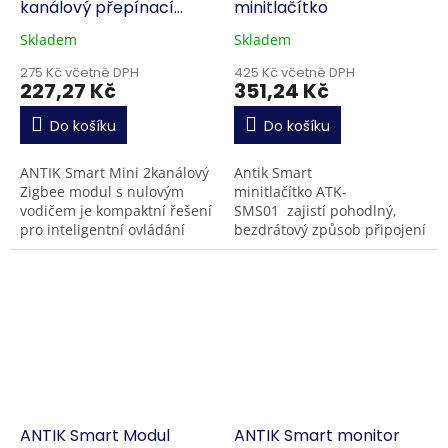
kanálový přepínací
minitlačítko
modul Zigbee
Skladem
Skladem
275 Kč včetně DPH
425 Kč včetně DPH
227,27 Kč
351,24 Kč
Do košíku
Do košíku
ANTIK Smart Mini 2kanálový
Antik Smart
Zigbee modul s nulovým
minitlačítko ATK-
vodičem je kompaktní řešení
SMS01 zajistí pohodlný,
pro inteligentní ovládání
bezdrátový způsob připojení
světel bez nutnosti zásahu
k vašim spotřebičům nebo
do elektroinstalace. Instaluje
svítidlům. Ovládejte
se za...
osvětlení, klimatizaci nebo...
ANTIK Smart Modul
ANTIK Smart monitor