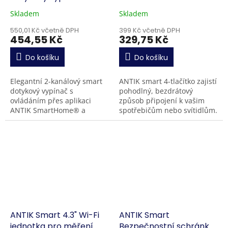
(250W)
Skladem
Skladem
550,01 Kč včetně DPH
399 Kč včetně DPH
454,55 Kč
329,75 Kč
Do košíku
Do košíku
Elegantní 2-kanálový smart
ANTIK smart 4-tlačítko zajistí
dotykový vypínač s
pohodlný, bezdrátový
ovládáním přes aplikaci
způsob připojení k vašim
ANTIK SmartHome® a
spotřebičům nebo svítidlům.
hlasovými asistenty Google
Ovládejte osvětlení,
Home a Amazon Alexa.
klimatizaci nebo vypněte
Umožňuje ovládání dvou
všechna elektrická...
světelných...
ANTIK Smart 4.3" Wi-Fi
ANTIK Smart
jednotka pro měření
Bezpečnostní schránka