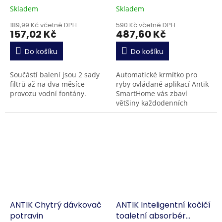
Skladem
Skladem
189,99 Kč včetně DPH
590 Kč včetně DPH
157,02 Kč
487,60 Kč
Do košíku
Do košíku
Součástí balení jsou 2 sady
Automatické krmítko pro
filtrů až na dva měsíce
ryby ovládané aplikací Antik
provozu vodní fontány.
SmartHome vás zbaví
většiny každodenních
povinností spojených s péčí
o akvárium. Zjednodušte si
krmení rybiček
zakoupením...
ANTIK Chytrý dávkovač
ANTIK Inteligentní kočičí
potravin
toaletní absorbér