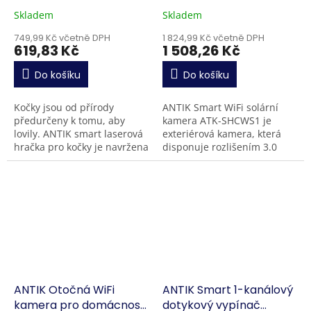
kočky
Skladem
Skladem
749,99 Kč včetně DPH
1 824,99 Kč včetně DPH
619,83 Kč
1 508,26 Kč
Do košíku
Do košíku
Kočky jsou od přírody
ANTIK Smart WiFi solární
předurčeny k tomu, aby
kamera ATK-SHCWS1 je
lovily. ANTIK smart laserová
exteriérová kamera, která
hračka pro kočky je navržena
disponuje rozlišením 3.0
tak, aby zábavnou formou
megapixely (2304 x 1290
probudila vrozené instinkty
bodů). Video zaznamenává
lovu. Vaši chlupatí...
ve formátu H.264/H.265 při...
ANTIK Otočná WiFi
ANTIK Smart 1-kanálový
kamera pro domácnost
dotykový vypínač