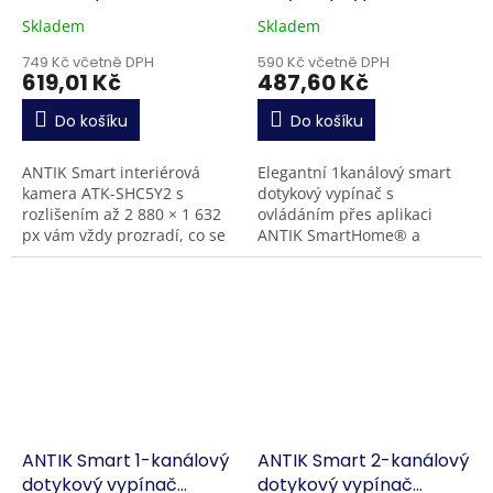
5.0 MP
(150W)
Skladem
Skladem
749 Kč včetně DPH
590 Kč včetně DPH
619,01 Kč
487,60 Kč
Do košíku
Do košíku
ANTIK Smart interiérová
Elegantní 1kanálový smart
kamera ATK-SHC5Y2 s
dotykový vypínač s
rozlišením až 2 880 × 1 632
ovládáním přes aplikaci
px vám vždy prozradí, co se
ANTIK SmartHome® a
děje ve vaší domácnosti,
hlasovými asistenty Google
když zrovna nejste doma.
Home a Amazon Alexa.
Informuje vás o
Umožňuje ovládání
případném...
jednoho...
ANTIK Smart 1-kanálový
ANTIK Smart 2-kanálový
dotykový vypínač
dotykový vypínač