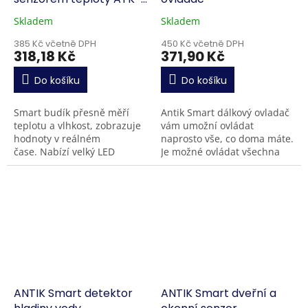
CLK1-WTH
Skladem
Skladem
385 Kč včetně DPH
450 Kč včetně DPH
318,18 Kč
371,90 Kč
Do košíku
Do košíku
Smart budík přesně měří
Antik Smart dálkový ovladač
teplotu a vlhkost, zobrazuje
vám umožní ovládat
hodnoty v reálném
naprosto vše, co doma máte.
čase. Nabízí velký LED
Je možné ovládat všechna
displej s nastavitelným
zařízení, pomocí
jasem, 9 budíkových tónů a
infračerveného signálu
regulovatelnou...
(např.: televizory, set-top-
boxy, DVD...
ANTIK Smart detektor
ANTIK Smart dveřní a