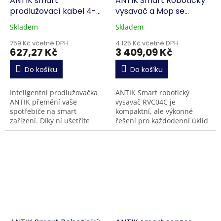
ANTIK smart
ANTIK Smart Robotický
prodlužovací kabel 4-
vysavač a Mop se
zásuvkový + 2 USB
zásobníkem RVC04C
Skladem
Skladem
759 Kč včetně DPH
4 125 Kč včetně DPH
627,27 Kč
3 409,09 Kč
Do košíku
Do košíku
Inteligentní prodlužovačka
ANTIK Smart robotický
ANTIK přemění vaše
vysavač RVC04C je
spotřebiče na smart
kompaktní, ale výkonné
zařízení. Díky ní ušetříte
řešení pro každodenní úklid
nejen čas, ale díky
domácnosti. Díky laserové
monitoringu spotřeby a
navigaci ,
velkému množství využití i
současnému vysávání a...
peníze. Přes...