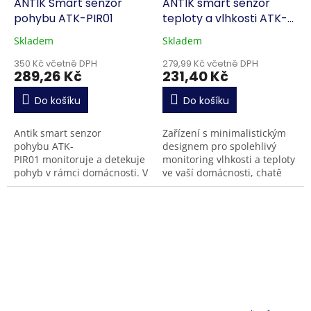
ANTIK Smart senzor
ANTIK smart senzor
pohybu ATK-PIR01
teploty a vlhkosti ATK-
THS02
Skladem
Skladem
350 Kč včetně DPH
279,99 Kč včetně DPH
289,26 Kč
231,40 Kč
Do košíku
Do košíku
Antik smart senzor
Zařízení s minimalistickým
pohybu ATK-
designem pro spolehlivý
PIR01 monitoruje a detekuje
monitoring vlhkosti a teploty
pohyb v rámci domácnosti. V
ve vaší domácnosti, chatě
případě neoprávněného
nebo firmě. Aktuální i
vniknutí si dokážete pomocí
historické údaje se zobrazují
funkcí v aplikaci Antik...
přehledně v...