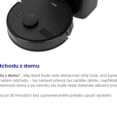
dchodu z
domu
du z domu“
, díky které bude vaše domácnost vždy čistá, aniž byst
 vašem odchodu – lze nastavit přesný čas začátku úklidu, například
ítomnosti doma a po návratu vás bude čekat dokonale uklizený pros
terý po 30 minutách bez zaznamenaného pohybu spustí vysávání.