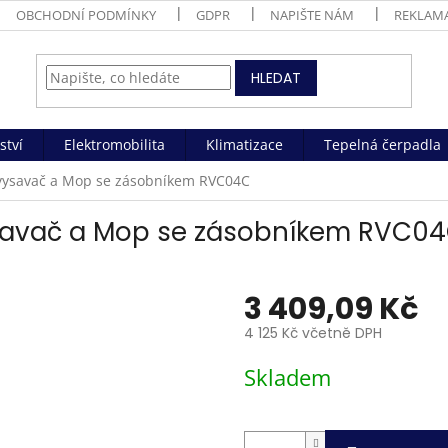
OBCHODNÍ PODMÍNKY
GDPR
NAPIŠTE NÁM
REKLAM
HLEDAT
ství
Elektromobilita
Klimatizace
Tepelná čerpadla
vysavač a Mop se zásobníkem RVC04C
ysavač a Mop se zásobníkem RVC0
3 409,09 Kč
4 125 Kč včetně DPH
Měrná
Skladem
cena: