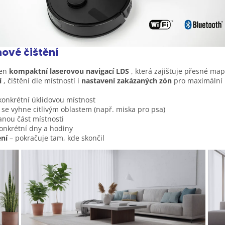
ónové
čištění
en
kompaktní laserovou navigací LDS
, která zajišťuje přesné map
í
, čištění dle místností i
nastavení zakázaných zón
pro maximální 
konkrétní úklidovou místnost
 se vyhne citlivým oblastem (např. miska pro psa)
anou část místnosti
konkrétní dny a hodiny
ení
– pokračuje tam, kde skončil