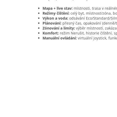
Mapa + live stav:
místnosti, trasa v reáln
Režimy čištění:
celý byt, místnost/zóna, b
Výkon a voda:
odsávání Eco/Standard/Siln
Plánování:
přesný čas, opakování (denně/t
Zónování a limity:
výběr místností, zakáz
Komfort:
režim Nerušit, historie čištění, s
Manuální ovládání:
virtuální joystick, funk