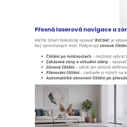
Přesná laserová navigace a z
ANTIK Smart Robotický vysavač
RVC04C
je vybav
bez vynechaných míst. Podporuje
zónové čištěn
Čištění po místnostech
– možnost vybrat 
Zakázané zóny a virtuální stěny
– vysavač
Zónové čištění
– uklidí jen přesně definov
Plánování čištění
– nastavte si rozvrh na 
Automatické obnovení čištění po přeruš