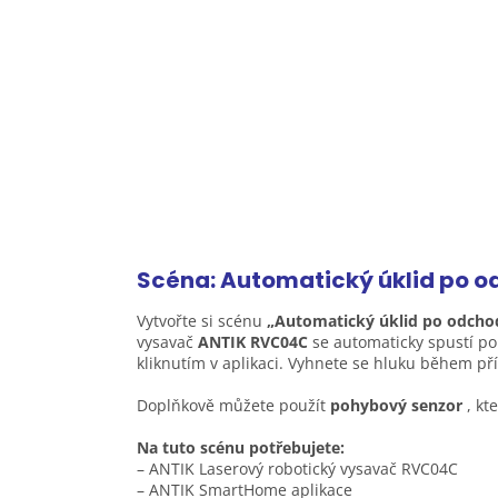
Scéna: Automatický úklid po o
Vytvořte si scénu
„Automatický úklid po odcho
vysavač
ANTIK RVC04C
se automaticky spustí po
kliknutím v aplikaci. Vyhnete se hluku během př
Doplňkově můžete použít
pohybový senzor
, k
Na tuto scénu potřebujete:
– ANTIK Laserový robotický vysavač RVC04C
– ANTIK SmartHome aplikace