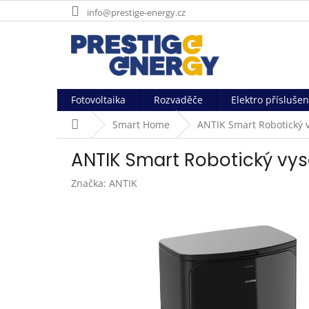
Přejít
info@prestige-energy.cz
na
obsah
Fotovoltaika
Rozvaděče
Elektro příslušen
Domů
Smart Home
ANTIK Smart Robotický 
ANTIK Smart Robotický v
Značka:
ANTIK