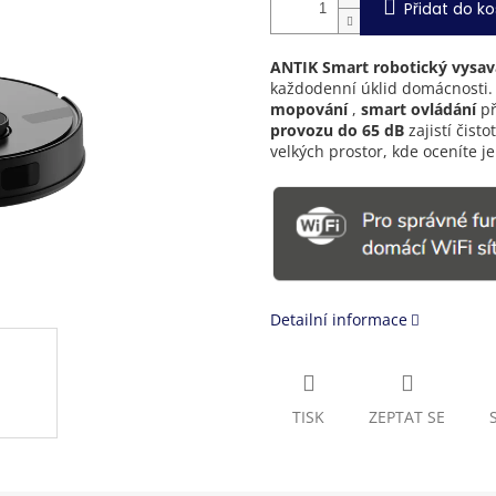
Přidat do ko
ANTIK Smart robotický vysa
každodenní úklid domácnosti.
mopování
,
smart ovládání
př
provozu do 65 dB
zajistí čist
velkých prostor, kde oceníte j
Detailní informace
TISK
ZEPTAT SE