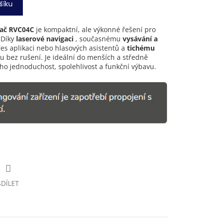
šíku
vač RVC04C
je kompaktní, ale výkonné řešení pro
 Díky
laserové navigaci
, současnému
vysávání a
es aplikaci nebo hlasových asistentů a
tichému
otu bez rušení. Je ideální do menších a středně
eho jednoduchost, spolehlivost a funkční výbavu.
SDÍLET