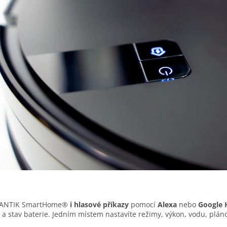
ANTIK SmartHome®
i hlasové příkazy
pomocí
Alexa
nebo
Google
 stav baterie. Jedním místem nastavíte režimy, výkon, vodu, plánov