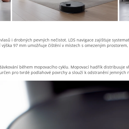
 vlasů i drobných pevných nečistot. LDS navigace zajišťuje systema
ní výška 97 mm umožňuje čištění v místech s omezeným prostorem, 
ávkování během mopovacího cyklu. Mopovací hadřík distribuuje vl
 určen pro tvrdé podlahové povrchy a slouží k odstranění jemných n