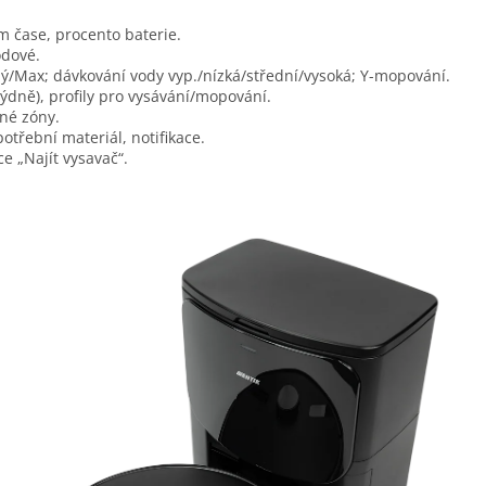
ém čase, procento baterie.
odové.
ý/Max; dávkování vody vyp./nízká/střední/vysoká; Y-mopování.
ýdně), profily pro vysávání/mopování.
ané zóny.
potřební materiál, notifikace.
ce „Najít vysavač“.