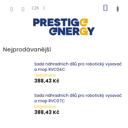
Přejít
NÁKUP
na
CZK
obsah
KOŠÍK
Nejprodávanější
Sada náhradních dílů pro robotický vysavač
a mop RVC04C
Objednáno
388,43 Kč
Sada náhradních dílů pro robotický vysavač
a mop RVC07C
Objednáno
388,43 Kč