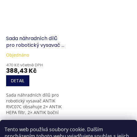
Sada náhradních dílů
pro robotický vysavač a
mop RVC07C
Objednáno
470 Kč včetně DPH
388,43 Kč
DETAIL
Sada náhradních dílů pro
robotický vysavač ANTIK
RVC07C obsahuje 2× ANTIK
HEPA filtr, 2× ANTIK boční
kartáček, 1× ANTIK hlavní
kartáč a 1× ANTIK mopovací
5
položek celkem
O
Tento web používá soubory cookie. Dalším
hadřík. Je...
v
procházením tohoto webu vyjadřujete souhlas s jejich