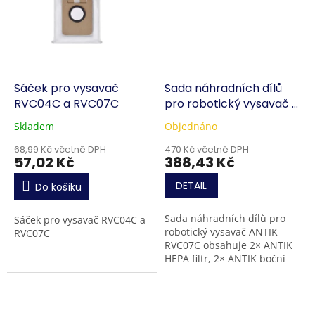
Sáček pro vysavač
Sada náhradních dílů
RVC04C a RVC07C
pro robotický vysavač a
mop RVC04C
Skladem
Objednáno
68,99 Kč včetně DPH
470 Kč včetně DPH
57,02 Kč
388,43 Kč
DETAIL
Do košíku
Sada náhradních dílů pro
Sáček pro vysavač RVC04C a
robotický vysavač ANTIK
RVC07C
RVC07C obsahuje 2× ANTIK
HEPA filtr, 2× ANTIK boční
kartáček, 1× ANTIK hlavní
kartáč a 1× ANTIK mopovací
hadřík. Je...