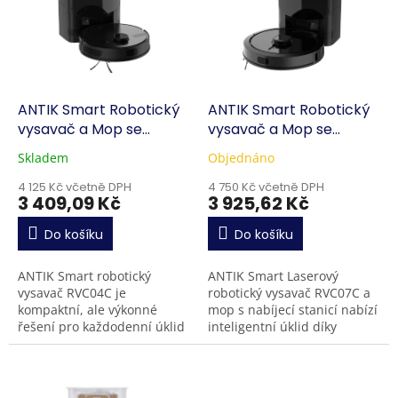
k
i
t
s
ů
p
r
o
d
ANTIK Smart Robotický
ANTIK Smart Robotický
u
vysavač a Mop se
vysavač a Mop se
k
zásobníkem RVC04C
zásobníkem RVC07C
Skladem
Objednáno
t
ů
4 125 Kč včetně DPH
4 750 Kč včetně DPH
3 409,09 Kč
3 925,62 Kč
Do košíku
Do košíku
ANTIK Smart robotický
ANTIK Smart Laserový
vysavač RVC04C je
robotický vysavač RVC07C a
kompaktní, ale výkonné
mop s nabíjecí stanicí nabízí
řešení pro každodenní úklid
inteligentní úklid díky
domácnosti. Díky laserové
přesné laserové navigaci
navigaci ,
LDS, silnému sacímu výkonu
současnému vysávání a...
až 10 000...