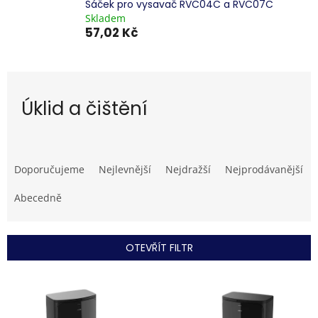
Sáček pro vysavač RVC04C a RVC07C
Skladem
57,02 Kč
Úklid a čištění
Ř
a
Doporučujeme
Nejlevnější
Nejdražší
Nejprodávanější
z
e
Abecedně
n
í
p
OTEVŘÍT FILTR
r
o
V
d
ý
u
p