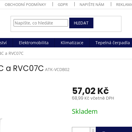
OBCHODNÍ PODMÍNKY
GDPR
NAPIŠTE NÁM
REKLAM
HLEDAT
ství
Elektromobilita
Klimatizace
Tepelná čerpadla
4C a RVC07C
C a RVC07C
ATK-VCDB02
57,02 Kč
68,99 Kč včetně DPH
Měrná
Skladem
cena: