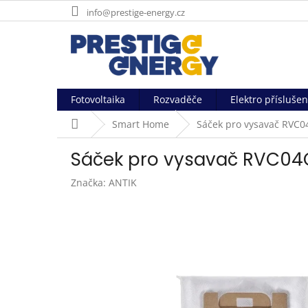
Přejít
info@prestige-energy.cz
na
obsah
Fotovoltaika
Rozvaděče
Elektro příslušen
Domů
Smart Home
Sáček pro vysavač RVC0
Sáček pro vysavač RVC04
Značka:
ANTIK