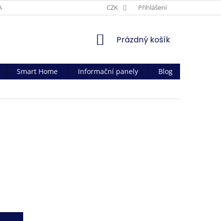
AČNÍ PODMÍNKY
CZK
Přihlášení
NÁKUPNÍ
Prázdný košík
KOŠÍK
Smart Home
Informační panely
Blog
Kontakt