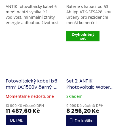
ANTIK fotovoltaický kabel 6
Baterie s kapacitou 53
mm² nabízí vynikající
Ah typ ATK-SESA28 jsou
vodivost, minimální ztráty
určeny pro rezidenční i
energie a dlouhou životnost
menší komerční
až 25 let. Je odolný vůči UV
fotovoltaické systémy;
záření, ozonu, extrémním
nabízejí využitelnou energii
Zvýhodněný
set
teplotám a...
28,4 kWh při jmenovitém
napětí 537...
Fotovoltaický kabel 1x6
Set 2: ANTIK
mm² DC1500V černý-
Photovoltaic Water
500m
Heater PWH 01 V3.0 +
Momentálně nedostupné
Skladem
konektor PWH EK1 + DC
box 01
13 900 Kč včetně DPH
9 990 Kč včetně DPH
11 487,60 Kč
8 256,20 Kč
DETAIL
Do košíku