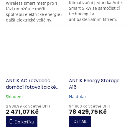
Klimatizační jednotka Antik
Wireless smart metr pro 1
Smart 5 kW se samočisticí
fázi umožňuje měřit
technologií a
spotřebu elektrické energie i
antibakteriálním filtrem.
další elektrické veličiny.
Použité chladivo je R32,
Kromě toho je však schopno
hladina hluku vnitřní
řídit další chytrá zařízení ve
jednotky je 33 dB. Vhodné...
Vaší domácnosti....
ANTIK AC rozvaděč
ANTIK Energy Storage
domácí fotovoltaické
A16
elektrárny
Skladem
Na dotaz
2 989,99 Kč včetně DPH
94 900 Kč včetně DPH
2 471,07 Kč
78 429,75 Kč
DETAIL
Do košíku