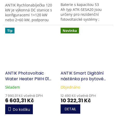
Baterie s kapacitou 53
ANTIK Rychlonabíječka 120
Ah typ ATK-SESA20 jsou
kW je výkonná DC stanice s
určeny pro rezidenční
konfiguracemi 1×120 kW
fotovoltaické systémy ;
nebo 2×60 kW, podporou
nabízejí využitelnou energii
150–1000 VDC a až 250 A na
20,3 kWh při jmenovitém
CCS2. Robustní konstrukce
Tip
Novinka
napětí 384...
IP54/IK10 zaručuje...
ANTIK Photovoltaic
ANTIK Smart Digitální
Water Heater PWH 01
nástěnka pro bytové
V3.0
domy
Skladem
Objednáno
7 990,01 Kč včetně DPH
12 490 Kč včetně DPH
6 603,31 Kč
10 322,31 Kč
DETAIL
Do košíku