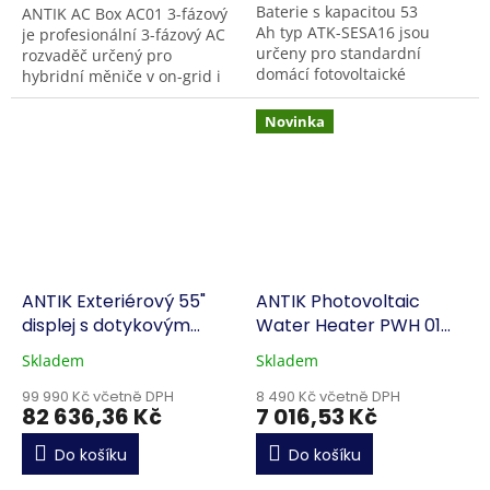
Baterie s kapacitou 53
ANTIK AC Box AC01 3-fázový
Ah typ ATK-SESA16 jsou
je profesionální 3-fázový AC
určeny pro standardní
rozvaděč určený pro
domácí fotovoltaické
hybridní měniče v on-grid i
systémy s výkonem kolem 10
off-grid fotovoltaických
kW; nabízejí využitelnou
systémech. Poskytuje
Novinka
energii 16,2 kWh při...
komplexní přepěťovou...
ANTIK Exteriérový 55"
ANTIK Photovoltaic
displej s dotykovým
Water Heater PWH 01
ovládáním
V3.0 EVO
Skladem
Skladem
99 990 Kč včetně DPH
8 490 Kč včetně DPH
82 636,36 Kč
7 016,53 Kč
Do košíku
Do košíku