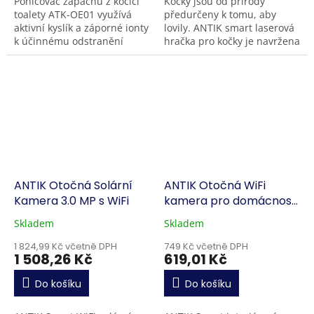
Pohlcovač zápachu z kočičí
Kočky jsou od přírody
toalety ATK-OE01 využívá
předurčeny k tomu, aby
aktivní kyslík a záporné ionty
lovily. ANTIK smart laserová
k účinnému odstranění
hračka pro kočky je navržena
nepříjemných pachů a
tak, aby zábavnou formou
zajištění důkladné
probudila vrozené instinkty
sterilizace toalety...
lovu. Vaši chlupatí...
ANTIK Otočná Solární
ANTIK Otočná WiFi
Kamera 3.0 MP s WiFi
kamera pro domácnost
5.0 MP
Skladem
Skladem
1 824,99 Kč včetně DPH
749 Kč včetně DPH
1 508,26 Kč
619,01 Kč
Do košíku
Do košíku