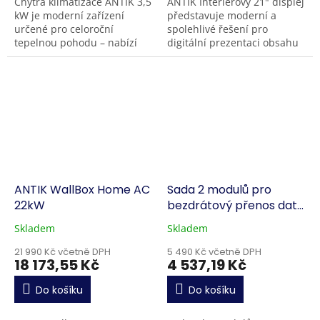
Chytrá klimatizace ANTIK 3,5
ANTIK Interiérový 21" displej
kW je moderní zařízení
představuje moderní a
určené pro celoroční
spolehlivé řešení pro
tepelnou pohodu – nabízí
digitální prezentaci obsahu
výkonné chlazení a efektivní
v obchodech, hotelech,
vytápění s minimální
kancelářích či výstavních
spotřebou energie od 75
prostorách. Kombinuje...
W....
ANTIK WallBox Home AC
Sada 2 modulů pro
22kW
bezdrátový přenos dat
po sběrnici RS485
Skladem
Skladem
21 990 Kč včetně DPH
5 490 Kč včetně DPH
18 173,55 Kč
4 537,19 Kč
Do košíku
Do košíku