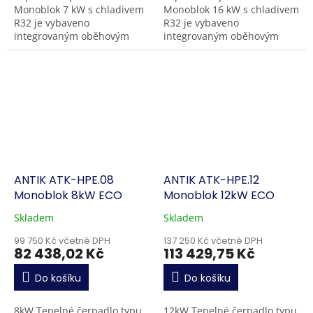
Monoblok 7 kW s chladivem
Monoblok 16 kW s chladivem
R32 je vybaveno
R32 je vybaveno
integrovaným oběhovým
integrovaným oběhovým
čerpadlem a dosahuje
čerpadlem a dosahuje
výstupní teploty vody až 55
výstupní teploty vody až 55
°C s celkovým SCOP 4,81.
°C s celkovým SCOP 4,72.
Nízká...
Nízká...
ANTIK ATK-HPE.08
ANTIK ATK-HPE.12
Monoblok 8kW ECO
Monoblok 12kW ECO
Skladem
Skladem
99 750 Kč včetně DPH
137 250 Kč včetně DPH
82 438,02 Kč
113 429,75 Kč
Do košíku
Do košíku
8kW Tepelné čerpadlo typu
12kW Tepelné čerpadlo typu