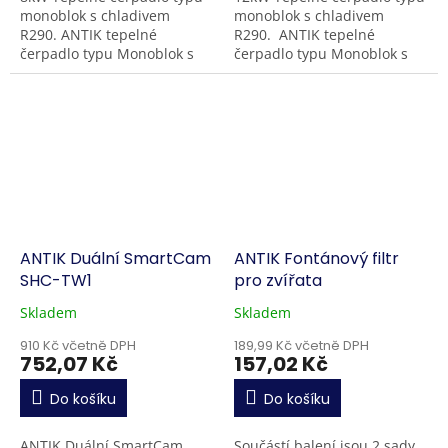
monoblok s chladivem
monoblok s chladivem
R290. ANTIK tepelné
R290. ANTIK tepelné
čerpadlo typu Monoblok s
čerpadlo typu Monoblok s
integrovaným oběhovým
integrovaným oběhovým
čerpadlem využívá
čerpadlem využívá
ekologické chladivo R290 a
ekologické chladivo R290 a...
dosahuje...
ANTIK Duální SmartCam
ANTIK Fontánový filtr
SHC-TW1
pro zvířata
Skladem
Skladem
910 Kč včetně DPH
189,99 Kč včetně DPH
752,07 Kč
157,02 Kč
Do košíku
Do košíku
ANTIK Duální SmartCam
Součástí balení jsou 2 sady