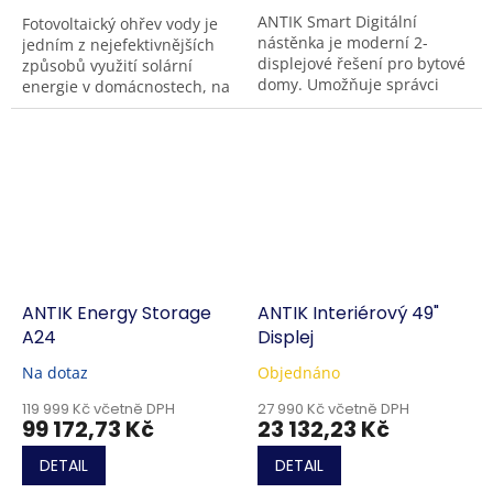
ANTIK Smart Digitální
Fotovoltaický ohřev vody je
nástěnka je moderní 2-
jedním z nejefektivnějších
displejové řešení pro bytové
způsobů využití solární
domy. Umožňuje správci
energie v domácnostech, na
snadno zveřejňovat
chatách, v mobilních
oznámení, energetické
domcích či jiných
údaje, komunitní...
rekreačních...
ANTIK Energy Storage
ANTIK Interiérový 49"
A24
Displej
Na dotaz
Objednáno
119 999 Kč včetně DPH
27 990 Kč včetně DPH
99 172,73 Kč
23 132,23 Kč
DETAIL
DETAIL