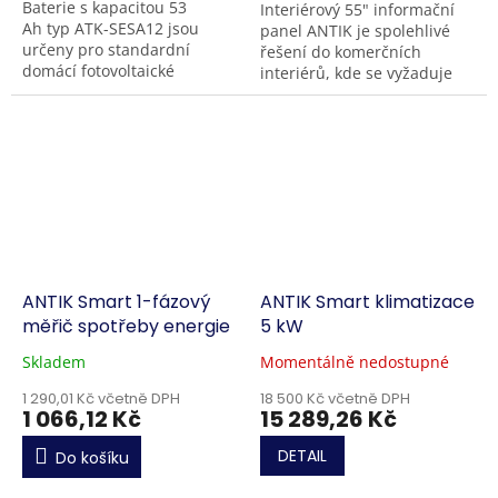
Baterie s kapacitou 53
Interiérový 55" informační
Ah typ ATK-SESA12 jsou
panel ANTIK je spolehlivé
určeny pro standardní
řešení do komerčních
domácí fotovoltaické
interiérů, kde se vyžaduje
systémy s výkonem kolem 10
nepřetržitý provoz a jasný,
kW; nabízejí využitelnou
dobře čitelný obsah. Nabízí
energii 12,2 kWh při...
vysoký jas...
ANTIK Smart 1-fázový
ANTIK Smart klimatizace
měřič spotřeby energie
5 kW
Skladem
Momentálně nedostupné
1 290,01 Kč včetně DPH
18 500 Kč včetně DPH
1 066,12 Kč
15 289,26 Kč
DETAIL
Do košíku