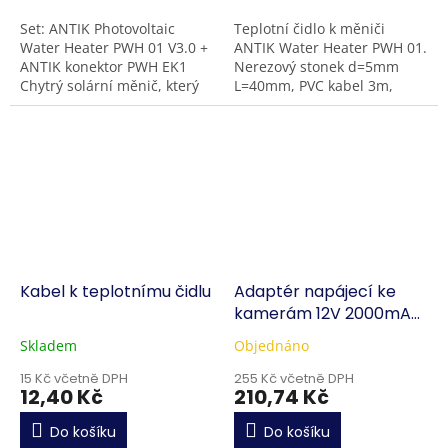
Set: ANTIK Photovoltaic
Teplotní čidlo k měniči
Water Heater PWH 01 V3.0 +
ANTIK Water Heater PWH 01.
ANTIK konektor PWH EK1
Nerezový stonek d=5mm
Chytrý solární měnič, který
L=40mm, PVC kabel 3m,
nabízí efektivní přímé
teplotní rozsah -30..+85°C,
napájení bojleru ze
Vodotěsná-IP67
slunce. Nová vylepšená...
Kabel k teplotnímu čidlu
Adaptér napájecí ke
kamerám 12V 2000mA
GA-1202000V
Skladem
Objednáno
15 Kč včetně DPH
255 Kč včetně DPH
12,40 Kč
210,74 Kč
Do košíku
Do košíku