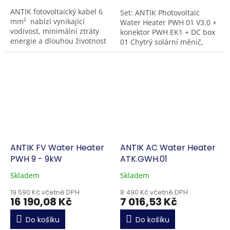
ANTIK fotovoltaický kabel 6
Set: ANTIK Photovoltaic
mm² nabízí vynikající
Water Heater PWH 01 V3.0 +
vodivost, minimální ztráty
konektor PWH EK1 + DC box
energie a dlouhou životnost
01 Chytrý solární měnič,
až 25 let. Je odolný vůči UV
který nabízí efektivní přímé
záření, ozonu, extrémním...
napájení bojleru ze
slunce. Nová...
ANTIK FV Water Heater
ANTIK AC Water Heater
PWH 9 - 9kW
ATK.GWH.01
Skladem
Skladem
19 590 Kč včetně DPH
8 490 Kč včetně DPH
16 190,08 Kč
7 016,53 Kč
Do košíku
Do košíku