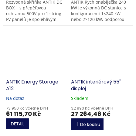
Rozvodná skříňka ANTIK DC
ANTIK Rychlonabíječka 240
BOX 1 s přepěťovou
kW je výkonná DC stanice s
ochranou 500V pro 1 string
konfiguracemi 1×240 kW
FV panelů je spolehlivým
nebo 2×120 kW, podporou
řešením pro domácnosti i
150–1000 VDC a 300 A na
menší podniky.
CCS2. Robustní konstrukce
Obsahuje pojistku...
IP54/IK10 zaručuje...
ANTIK Energy Storage
ANTIK interiérový 55"
A12
displej
Na dotaz
Skladem
73 950 Kč včetně DPH
32 990 Kč včetně DPH
61 115,70 Kč
27 264,46 Kč
DETAIL
Do košíku