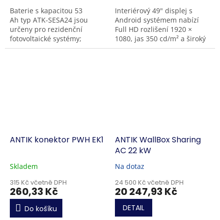
Baterie s kapacitou 53
Interiérový 49" displej s
Ah typ ATK-SESA24 jsou
Android systémem nabízí
určeny pro rezidenční
Full HD rozlišení 1920 ×
fotovoltaické systémy;
1080, jas 350 cd/m² a široký
nabízejí využitelnou energii
pozorovací úhel 178°/178°.
24,4 kWh při jmenovitém
Zařízení využívá procesor
napětí 460 V. Sestava...
RK3288, 2G RAM...
ANTIK konektor PWH EK1
ANTIK WallBox Sharing
AC 22 kW
Skladem
Na dotaz
315 Kč včetně DPH
24 500 Kč včetně DPH
260,33 Kč
20 247,93 Kč
DETAIL
Do košíku