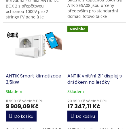
Rozvodná skříňka ANTIK DC
ATK-SESA08 jsou určeny
BOX 2 s přepěťovou
především pro standardní
ochranou 1000V pro 2
domácí fotovoltaické
stringy FV panelů je
systémy s výkonem do 10
spolehlivým řešením pro
kW nabízejí využitelnou
domácnosti i komerční
Novinka
energii 8,1 kWh...
instalace. Obsahuje 2...
ANTIK Smart klimatizace
ANTIK vnitřní 21" displej s
3,5kW
držákem na letáky
Skladem
Skladem
11 990 Kč včetně DPH
20 990 Kč včetně DPH
9 909,09 Kč
17 347,11 Kč
Do košíku
Do košíku