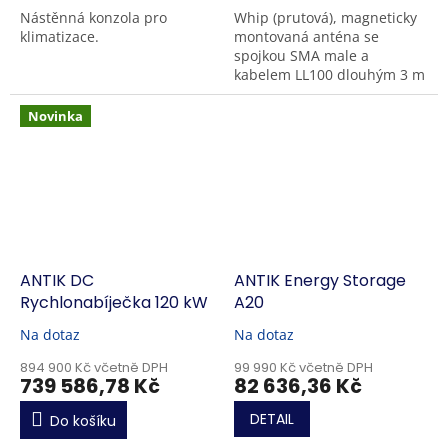
Nástěnná konzola pro
Whip (prutová), magneticky
klimatizace.
montovaná anténa se
spojkou SMA male a
kabelem LL100 dlouhým 3 m
Novinka
ANTIK DC
ANTIK Energy Storage
Rychlonabíječka 120 kW
A20
Na dotaz
Na dotaz
894 900 Kč včetně DPH
99 990 Kč včetně DPH
739 586,78 Kč
82 636,36 Kč
DETAIL
Do košíku