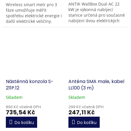
ANTIK WallBox Dual AC 22
Wireless smart metr pro 3
kW je výkonná nabíjecí
fáze umožňuje měřit
stanice určená pro současné
spotřebu elektrické energie i
nabíjení dvou elektrických
další elektrické veličiny.
vozidel. Nabízí výkon až 22
Kromě toho je však schopno
kW a stabilní připojení
řídit další chytrá zařízení ve
přes...
Vaší domácnosti....
Nástěnná konzola S-
Anténa SMA male, kabel
211P.12
LL100 (3 m)
Skladem
Skladem
890 Kč včetně DPH
299 Kč včetně DPH
735,54 Kč
247,11 Kč
Do košíku
Do košíku