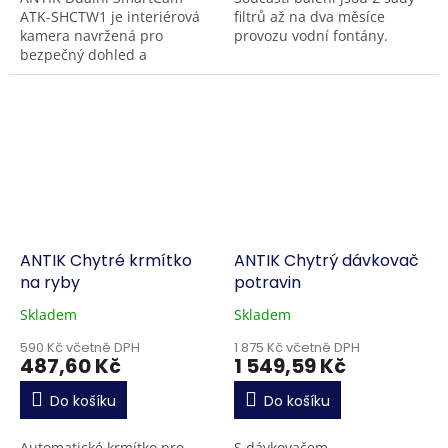
ATK-SHCTW1 je interiérová
filtrů až na dva měsíce
kamera navržená pro
provozu vodní fontány.
bezpečný dohled a
komunikaci v domácnosti.
Zařízení nabízí Full HD
1080p obraz se širokým...
ANTIK Chytré krmítko
ANTIK Chytrý dávkovač
na ryby
potravin
Skladem
Skladem
590 Kč včetně DPH
1 875 Kč včetně DPH
487,60 Kč
1 549,59 Kč
Do košíku
Do košíku
Automatické krmítko pro
S dávkovačem