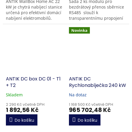
ANTIK WallBox Home AC 22
Sada 2 ks modulů pro
kW je chytrá nabíjecí stanice
bezdrátový přenos sběrnice
určená pro efektivní domácí
RS485 slouží k
nabíjení elektromobilů.
transparentnímu propojení
Nabízí výkon až 22 kW ,
dvou bodů na sběrnici
rozsáhlé...
bezdrátově. Moduly jsou
Novinka
navrženy v provedení...
ANTIK DC box DC 01 - T1
ANTIK DC
+ T2
Rychlonabíječka 240 kW
Skladem
Na dotaz
2 290 Kč včetně DPH
1 168 500 Kč včetně DPH
1 892,56 Kč
965 702,48 Kč
Do košíku
Do košíku