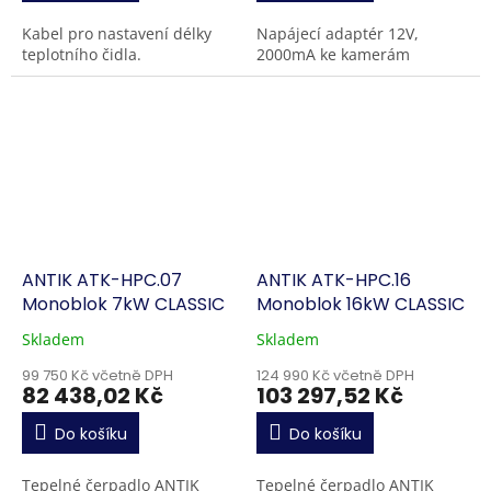
Kabel pro nastavení délky
Napájecí adaptér 12V,
teplotního čidla.
2000mA ke kamerám
ANTIK ATK-HPC.07
ANTIK ATK-HPC.16
Monoblok 7kW CLASSIC
Monoblok 16kW CLASSIC
Skladem
Skladem
99 750 Kč včetně DPH
124 990 Kč včetně DPH
82 438,02 Kč
103 297,52 Kč
Do košíku
Do košíku
Tepelné čerpadlo ANTIK
Tepelné čerpadlo ANTIK