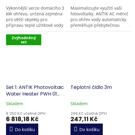
Výkonnější verze domácího 3
Maximalizujte využití vaší
kW ohřevu, určená zejména
fotovoltaiky. ANTIK AC měnič
pro větší objekty pro
pro ohřev vody automaticky
přípravu teplé užitkové vody
přeměňuje přebytečnou
(TUV). Zařízení je navrženo
solární energii na teplo pro
pro připojení 9 kW topného
ohřev vody , čímž snižuje
Zvýhodněný
set
tělesa (3× 3...
náklady...
Set 1: ANTIK Photovoltaic
Teplotní čidlo 3m
Water Heater PWH 01
V3.0 + ANTIK konektor
Skladem
Skladem
PWH EK1
8 250 Kč včetně DPH
299 Kč včetně DPH
6 818,18 Kč
247,11 Kč
Do košíku
Do košíku