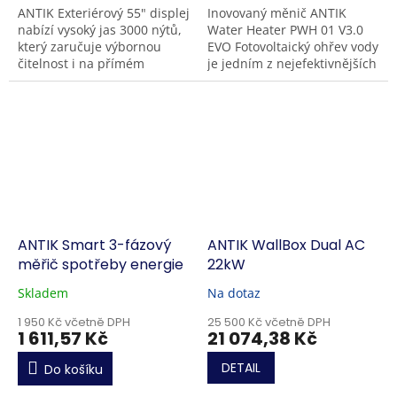
ANTIK Exteriérový 55" displej
Inovovaný měnič ANTIK
nabízí vysoký jas 3000 nýtů,
Water Heater PWH 01 V3.0
který zaručuje výbornou
EVO Fotovoltaický ohřev vody
čitelnost i na přímém
je jedním z nejefektivnějších
slunci. Díky Full HD rozlišení,
způsobů využití solární
TRUECOLOR™ kalibraci a...
energie v domácnostech, na
chatách, v...
ANTIK Smart 3-fázový
ANTIK WallBox Dual AC
měřič spotřeby energie
22kW
Skladem
Na dotaz
1 950 Kč včetně DPH
25 500 Kč včetně DPH
1 611,57 Kč
21 074,38 Kč
DETAIL
Do košíku