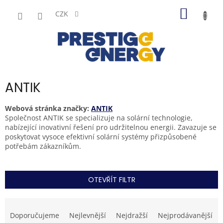
Přejít
NÁKUP
na
CZK
obsah
KOŠÍK
ANTIK
Webová stránka značky:
ANTIK
Společnost ANTIK se specializuje na solární technologie,
nabízející inovativní řešení pro udržitelnou energii. Zavazuje se
poskytovat vysoce efektivní solární systémy přizpůsobené
potřebám zákazníkům.
OTEVŘÍT FILTR
Ř
a
Doporučujeme
Nejlevnější
Nejdražší
Nejprodávanější