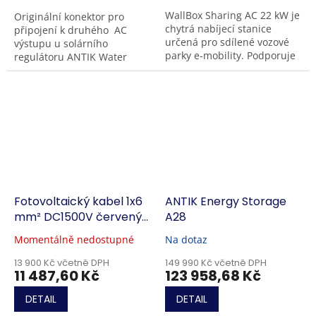
WallBox Sharing AC 22 kW je
Originální konektor pro
chytrá nabíjecí stanice
připojení k druhého AC
určená pro sdílené vozové
výstupu u solárního
parky e-mobility. Podporuje
regulátoru ANTIK Water
nabíjení elektromobilů, e-
Heater PWH 01 V3.0. Díky
skútrů, e-kol a e-mopedů...
připojenému konektoru k
regulátoru, lze poté
připojit...
Fotovoltaický kabel 1x6
ANTIK Energy Storage
mm² DC1500V červený-
A28
500m
Momentálně nedostupné
Na dotaz
13 900 Kč včetně DPH
149 990 Kč včetně DPH
11 487,60 Kč
123 958,68 Kč
DETAIL
DETAIL