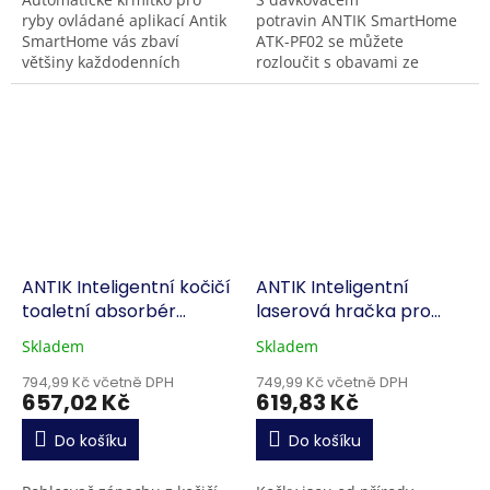
ryby ovládané aplikací Antik
potravin ANTIK SmartHome
SmartHome vás zbaví
ATK-PF02 se můžete
většiny každodenních
rozloučit s obavami ze
povinností spojených s péčí
zmeškaných jídel nebo
o akvárium. Zjednodušte si
nesprávné kontroly porcí.
krmení rybiček
Jeho uživatelsky přívětivá
zakoupením...
mobilní...
ANTIK Inteligentní kočičí
ANTIK Inteligentní
toaletní absorbér
laserová hračka pro
zápachu
kočky
Skladem
Skladem
794,99 Kč včetně DPH
749,99 Kč včetně DPH
657,02 Kč
619,83 Kč
Do košíku
Do košíku