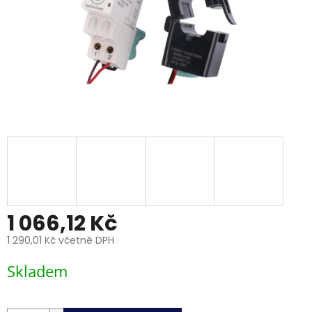
1 066,12 Kč
1 290,01 Kč včetně DPH
Měrná
Skladem
cena: