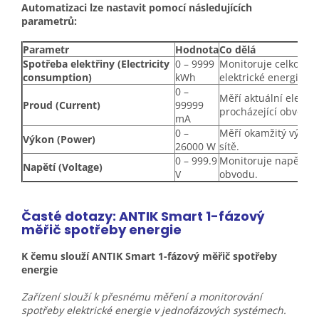
Automatizaci lze nastavit pomocí následujících
parametrů:
Parametr
Hodnota
Co dělá
Spotřeba elektřiny (Electricity
0 – 9999
Monitoruje celkovou
consumption)
kWh
elektrické energie.
0 –
Měří aktuální elektr
Proud (Current)
99999
procházející obvode
mA
0 –
Měří okamžitý výkon
Výkon (Power)
26000 W
sítě.
0 – 999.9
Monitoruje napětí v 
Napětí (Voltage)
V
obvodu.
Časté dotazy: ANTIK Smart 1-fázový
měřič spotřeby energie
K čemu slouží ANTIK Smart 1-fázový měřič spotřeby
energie
Zařízení slouží k přesnému měření a monitorování
spotřeby elektrické energie v jednofázových systémech.