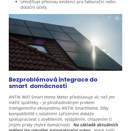
Umožňuje přesnou evidenci pro fakturační nebo
dotační účely.
Bezproblémová integrace do
smart
domácnosti
ANTIK WiFi Smart Home Meter představuje víc než jen
měřič spotřeby – je plnohodnotným prvkem
inteligentního ekosystému ANTIK SmartHome. Díky
kompatibilitě s ostatními zařízeními dokáže
spolupracovat s osvětlením, vytápěním, chlazením či
jinými prvky chytré domácnosti.
Na základě aktuálních
měření lze vytvářet automatizační scény
, které zvýší