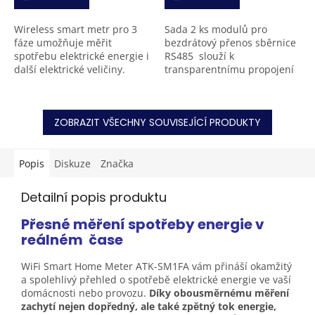
Wireless smart metr pro 3
Sada 2 ks modulů pro
fáze umožňuje měřit
bezdrátový přenos sběrnice
spotřebu elektrické energie i
RS485 slouží k
další elektrické veličiny.
transparentnímu propojení
Kromě toho je však schopno
dvou bodů na sběrnici
řídit další chytrá zařízení ve
bezdrátově. Moduly jsou
Vaší domácnosti....
navrženy v provedení...
ZOBRAZIT VŠECHNY SOUVISEJÍCÍ PRODUKTY
Popis
Diskuze
Značka
Detailní popis produktu
Přesné měření spotřeby energie v
reálném
čase
WiFi Smart Home Meter ATK-SM1FA vám přináší okamžitý
a spolehlivý přehled o spotřebě elektrické energie ve vaší
domácnosti nebo provozu.
Díky obousměrnému měření
zachytí nejen dopředný, ale také zpětný tok energie,