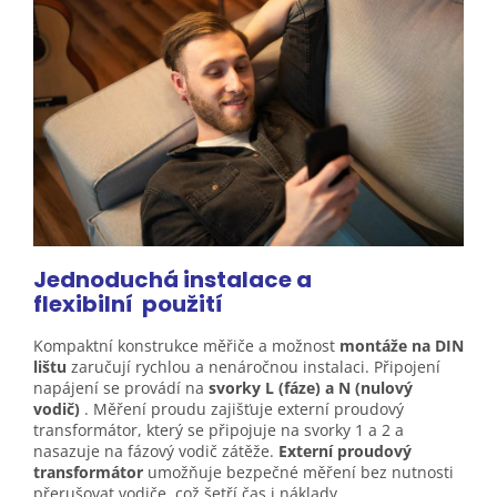
Jednoduchá instalace a
flexibilní
použití
Kompaktní konstrukce měřiče a možnost
montáže na DIN
lištu
zaručují rychlou a nenáročnou instalaci. Připojení
napájení se provádí na
svorky
L (fáze) a N (nulový
vodič)
. Měření proudu zajišťuje externí proudový
transformátor, který se připojuje na svorky 1 a 2 a
nasazuje na fázový vodič zátěže.
Externí proudový
transformátor
umožňuje bezpečné měření bez nutnosti
přerušovat vodiče, což šetří čas i náklady.