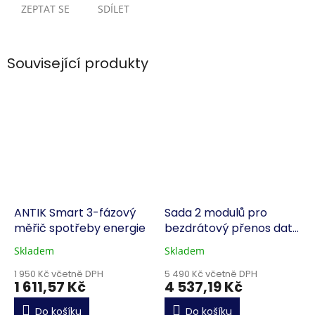
ZEPTAT SE
SDÍLET
Související produkty
ANTIK Smart 3-fázový
Sada 2 modulů pro
měřič spotřeby energie
bezdrátový přenos dat
po sběrnici RS485
Skladem
Skladem
1 950 Kč včetně DPH
5 490 Kč včetně DPH
1 611,57 Kč
4 537,19 Kč
Do košíku
Do košíku