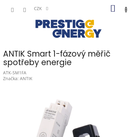
Přejít
NÁKUP
na
CZK
obsah
KOŠÍK
ANTIK Smart 1-fázový měřič
spotřeby energie
ATK-SM1FA
Značka:
ANTIK