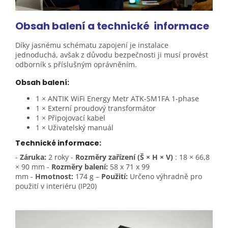
Obsah balení a technické
informace
Díky jasnému schématu zapojení je instalace
jednoduchá, avšak z důvodu bezpečnosti ji musí provést
odborník s příslušným oprávněním.
Obsah balení:
1 × ANTIK WiFi Energy Metr ATK-SM1FA 1-phase
1 × Externí proudový transformátor
1 × Připojovací kabel
1 × Uživatelský manuál
Technické informace:
-
Záruka:
2 roky
-
Rozměry zařízení (Š × H × V)
: 18 × 66,8
× 90 mm
-
Rozměry balení:
58 x 71 x 99
mm
-
Hmotnost:
174 g
–
Použití:
Určeno výhradně pro
použití v interiéru (IP20)