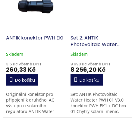
ANTIK konektor PWH EK1
Set 2: ANTIK
Photovoltaic Water
Heater PWH 01 V3.0 +
Skladem
Skladem
konektor PWH EK1 + DC
box 01
315 Kč včetně DPH
9 990 Kč včetně DPH
260,33 Kč
8 256,20 Kč
Do košíku
Do košíku
Originální konektor pro
Set: ANTIK Photovoltaic
připojení k druhého AC
Water Heater PWH 01 V3.0 +
výstupu u solárního
konektor PWH EK1 + DC box
regulátoru ANTIK Water
01 Chytrý solární měnič,
Heater PWH 01 V3.0. Díky
který nabízí efektivní přímé
připojenému konektoru k
napájení bojleru ze
regulátoru, lze poté
slunce. Nová...
připojit...