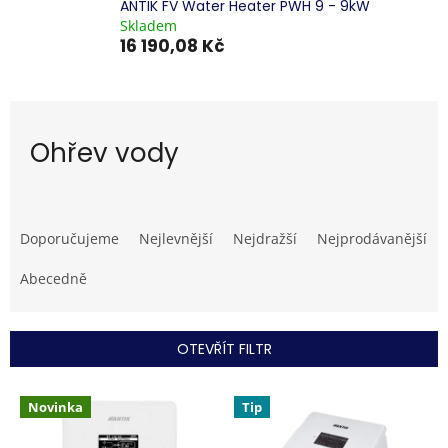
ANTIK FV Water Heater PWH 9 - 9kW
Skladem
16 190,08 Kč
Ohřev vody
Ř
a
Doporučujeme
Nejlevnější
Nejdražší
Nejprodávanější
z
e
Abecedně
n
í
p
OTEVŘÍT FILTR
r
o
V
d
Novinka
Tip
ý
u
p