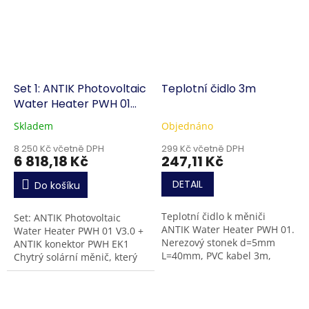
Set 1: ANTIK Photovoltaic
Teplotní čidlo 3m
Water Heater PWH 01
V3.0 + ANTIK konektor
Skladem
Objednáno
PWH EK1
8 250 Kč včetně DPH
299 Kč včetně DPH
6 818,18 Kč
247,11 Kč
DETAIL
Do košíku
Teplotní čidlo k měniči
Set: ANTIK Photovoltaic
ANTIK Water Heater PWH 01.
Water Heater PWH 01 V3.0 +
Nerezový stonek d=5mm
ANTIK konektor PWH EK1
L=40mm, PVC kabel 3m,
Chytrý solární měnič, který
teplotní rozsah -30..+85°C,
nabízí efektivní přímé
Vodotěsná-IP67
napájení bojleru ze
slunce. Nová vylepšená...