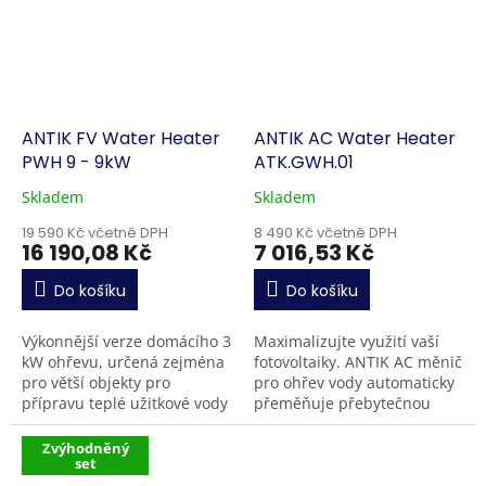
ANTIK FV Water Heater
ANTIK AC Water Heater
PWH 9 - 9kW
ATK.GWH.01
Skladem
Skladem
19 590 Kč včetně DPH
8 490 Kč včetně DPH
16 190,08 Kč
7 016,53 Kč
Do košíku
Do košíku
Výkonnější verze domácího 3
Maximalizujte využití vaší
kW ohřevu, určená zejména
fotovoltaiky. ANTIK AC měnič
pro větší objekty pro
pro ohřev vody automaticky
přípravu teplé užitkové vody
přeměňuje přebytečnou
(TUV). Zařízení je navrženo
solární energii na teplo pro
pro připojení 9 kW topného
ohřev vody , čímž snižuje
Zvýhodněný
set
tělesa (3× 3...
náklady...