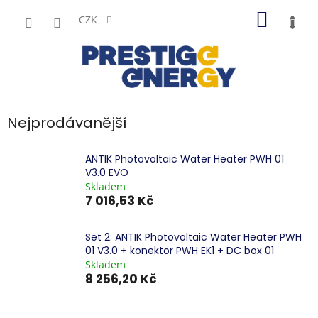
Přejít
NÁKUP
na
CZK
obsah
KOŠÍK
Nejprodávanější
ANTIK Photovoltaic Water Heater PWH 01
V3.0 EVO
Skladem
7 016,53 Kč
Set 2: ANTIK Photovoltaic Water Heater PWH
01 V3.0 + konektor PWH EK1 + DC box 01
Skladem
8 256,20 Kč