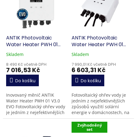
k
i
t
s
ů
p
r
o
d
ANTIK Photovoltaic
ANTIK Photovoltaic
u
Water Heater PWH 01
Water Heater PWH 01
k
V3.0 EVO
V3.0
Skladem
Skladem
t
ů
8 490 Kč včetně DPH
7 990,01 Kč včetně DPH
7 016,53 Kč
6 603,31 Kč
Do košíku
Do košíku
Inovovaný měnič ANTIK
Fotovoltaický ohřev vody je
Water Heater PWH 01 V3.0
jedním z nejefektivnějších
EVO Fotovoltaický ohřev vody
způsobů využití solární
je jedním z nejefektivnějších
energie v domácnostech, na
způsobů využití solární
chatách, v mobilních
energie v domácnostech, na
domcích či jiných
Zvýhodněný
set
chatách, v...
rekreačních...