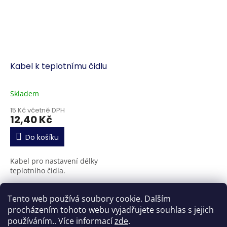
Kabel k teplotnímu čidlu
Skladem
15 Kč včetně DPH
12,40 Kč
Do košíku
Kabel pro nastavení délky
teplotního čidla.
9
položek celkem
O
Tento web používá soubory cookie. Dalším
v
procházením tohoto webu vyjadřujete souhlas s jejich
l
Z
používáním.. Více informací
zde
.