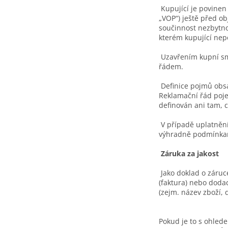
Kupující je povine
„VOP“) ještě před o
součinnost nezbytno
kterém kupující ne
Uzavřením kupní sm
řádem.
Definice pojmů obs
Reklamační řád poje
definován ani tam, c
V případě uplatnění
výhradně podmínkam
Záruka za jakost
Jako doklad o záru
(faktura) nebo dodac
(zejm. název zboží, d
Pokud je to s ohled