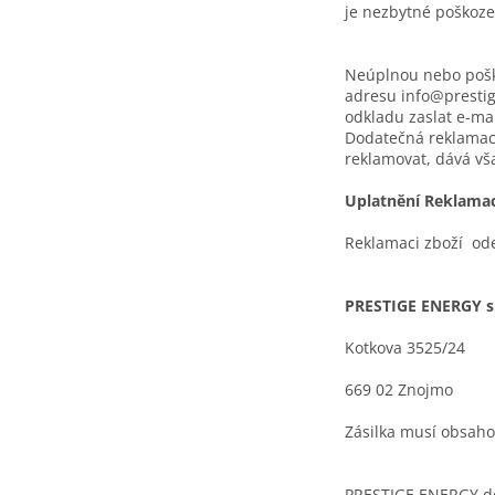
je nezbytné poškoze
Neúplnou nebo pošk
adresu info@prestig
odkladu zaslat e-m
Dodatečná reklamace
reklamovat, dává vš
Uplatnění Reklama
Reklamaci zboží ode
PRESTIGE ENERGY s.
Kotkova 3525/24
669 02 Znojmo
Zásilka musí obsaho
PRESTIGE ENERGY dop