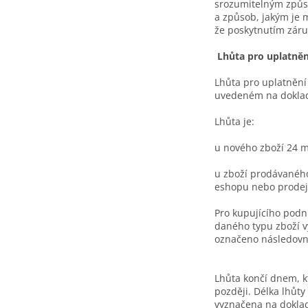
srozumitelným způso
a způsob, jakým je 
že poskytnutím záruk
Lhůta pro uplatněn
Lhůta pro uplatnění
uvedeném na dokladu
Lhůta je:
u nového zboží 24 m
u zboží prodávaného
eshopu nebo prodej
Pro kupujícího podni
daného typu zboží v
označeno následovn
Lhůta končí dnem, k
později. Délka lhůt
vyznačena na dokla