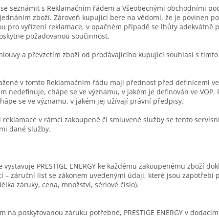
n se seznámit s Reklamačním řádem a Všeobecnými obchodními po
bjednáním zboží. Zároveň kupující bere na vědomí, že je povinen p
u pro vyřízení reklamace, v opačném případě se lhůty adekvátně pr
poskytne požadovanou součinnost.
louvy a převzetím zboží od prodávajícího kupující souhlasí s tím
ažené v tomto Reklamačním řádu mají přednost před definicemi ve
m nedefinuje, chápe se ve významu, v jakém je definován ve VOP.
hápe se ve významu, v jakém jej užívají právní předpisy.
 reklamace v rámci zakoupené či smluvené služby se tento servisní
i dané služby.
ce vystavuje PRESTIGE ENERGY ke každému zakoupenému zboží dok
í – záruční list se zákonem uvedenými údaji, které jsou zapotřebí 
élka záruky, cena, množství, sériové číslo).
em na poskytovanou záruku potřebné, PRESTIGE ENERGY v dodacím 