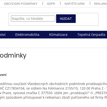
OBCHODNÍ PODMÍNKY
GDPR
NAPIŠTE NÁM
REKLAM
HLEDAT
ství
Elektromobilita
Klimatizace
Tepelná čerpadla
podmínky
vení
nedílnou součástí Všeobecných obchodních podmínek prodávající
, DIČ CZ17834104, se sídlem Na Folimance 2155/15, 120 00 Praha 2 -
 Praze, spisová značka C 377550 (dále jen „prodávající“ či „PREST
kým způsobem přistupovat k reklamaci zboží pořízeného od firmy