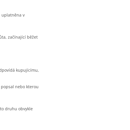
i uplatněna v
ta, začínající běžet
odpovídá kupujícímu,
ce popsal nebo kterou
hoto druhu obvykle