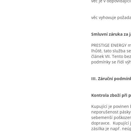
věc je v odpovídají
věc vyhovuje požad
Smluvní záruka za 
PRESTIGE ENERGY mů
lhůtě, tato služba 
článek VII. Tento b
podmínky se řídí v
III. Záruční podmín
Kontrola zboží při p
Kupující je povinen 
neporušenost pásky s
sebemenší poškození
dopravce. Kupující 
zásilka je např. ne