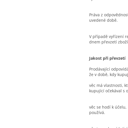
Práva z odpovědnosti
uvedené době.
V případě vyřízení r
dnem převzetí zboží
Jakost při převzetí
Prodávající odpovíd
že v době, kdy kupuj
věc má vlastnosti, k
kupující očekával s
věc se hodí k účelu,
používá.