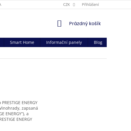
AČNÍ PODMÍNKY
CZK
Přihlášení
NÁKUPNÍ
Prázdný košík
KOŠÍK
Smart Home
Informační panely
Blog
Kontakt
ho PRESTIGE ENERGY
 Vinohrady, zapsaná
IGE ENERGY“), a
 PRESTIGE ENERGY