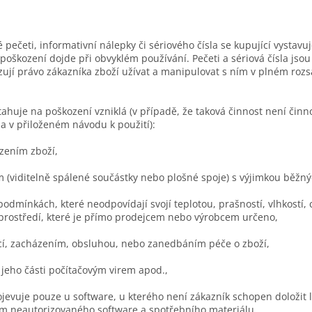
ečeti, informativní nálepky či sériového čísla se kupující vystavuj
poškození dojde při obvyklém používání. Pečeti a sériová čísla jso
zují právo zákazníka zboží užívat a manipulovat s ním v plném rozs
ahuje na poškození vzniklá (v případě, že taková činnost není činn
a v přiloženém návodu k použití):
ením zboží,
m (viditelně spálené součástky nebo plošné spoje) s výjimkou běžný
odmínkách, které neodpovídají svojí teplotou, prašností, vlhkostí,
prostředí, které je přímo prodejcem nebo výrobcem určeno,
cí, zacházením, obsluhou, nebo zanedbáním péče o zboží,
 jeho části počítačovým virem apod.,
jevuje pouze u software, u kterého není zákazník schopen doložit 
ím neautorizovaného software a spotřebního materiálu,