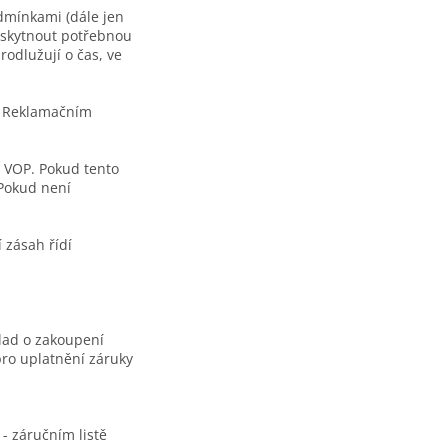
dmínkami (dále jen
oskytnout potřebnou
odlužují o čas, ve
to Reklamačním
 VOP. Pokud tento
 Pokud není
 zásah řídí
lad o zakoupení
pro uplatnění záruky
- záručním listě