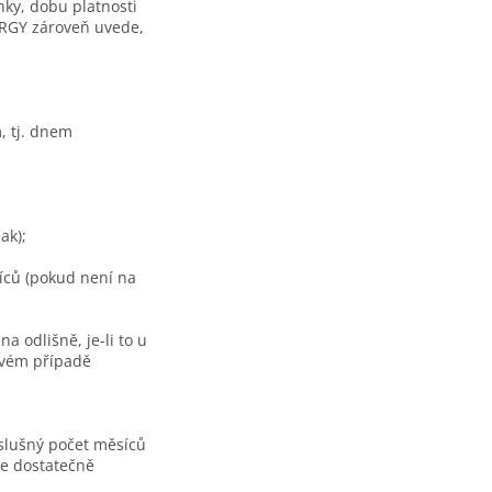
ky, dobu platnosti
ERGY zároveň uvede,
, tj. dnem
ak);
íců (pokud není na
 odlišně, je-li to u
ovém případě
slušný počet měsíců
je dostatečně