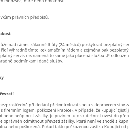
cím množství, míře nebo hmotnosti.
avkům právních předpisů.
jakost
že nad rámec zákonné lhůty (24 měsíců) poskytovat bezplatný ser
se řídí výhradně tímto Reklamačním řádem a zejména pak bezplatný
ezplatný servis neznamená to samé jako placená služba „Prodloužená
ýhradně podmínkami dané služby.
ky
řevzetí
bezprostředně při dodání překontrolovat spolu s dopravcem stav zás
 firemním logem, poškození krabice). V případě, že kupující zjistí j
 nebo neúplnost zásilky, je povinen tuto skutečnost uvést do přep
je oprávněn odmítnout převzetí zásilky, která není ve shodě s kupn
úplná nebo poškozená. Pokud takto poškozenou zásilku Kupující od