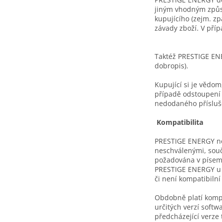
jiným vhodným způso
kupujícího (zejm. zp
závady zboží. V pří
Taktéž PRESTIGE ENE
dobropis).
Kupující si je vědo
případě odstoupení
nedodaného přísluš
Kompatibilita
PRESTIGE ENERGY ne
neschválenými, souč
požadována v písemn
PRESTIGE ENERGY u 
či není kompatibil
Obdobně platí kompat
určitých verzí softw
předcházející verze 