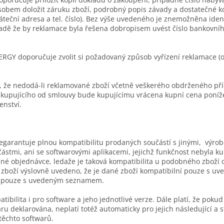
bem doložit záruku zboží, podrobný popis závady a dostatečné k
áteční adresa a tel. číslo). Bez výše uvedeného je znemožněna iden
padě že by reklamace byla řešena dobropisem uvést číslo bankovníh
RGY doporučuje zvolit si požadovaný způsob vyřízení reklamace (
m, že nedodá-li reklamované zboží včetně veškerého obdrženého přís
 kupujícího od smlouvy bude kupujícímu vrácena kupní cena poníž
enství.
garantuje plnou kompatibilitu prodaných součástí s jinými, výro
ástmi, ani se softwarovými aplikacemi, jejichž funkčnost nebyla k
é objednávce, ledaže je taková kompatibilita u podobného zboží o
zboží výslovně uvedeno, že je dané zboží kompatibilní pouze s 
ní pouze s uvedeným seznamem.
ibilita i pro software a jeho jednotlivé verze. Dále platí, že pokud
aru deklarována, neplatí totéž automaticky pro jejich následující a s
těchto softwarů.