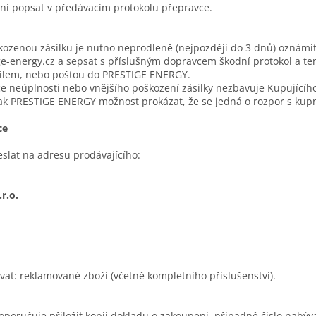
ní popsat v předávacím protokolu přepravce.
ozenou zásilku je nutno neprodleně (nejpozději do 3 dnů) oznámi
e-energy.cz a sepsat s příslušným dopravcem škodní protokol a te
ailem, nebo poštou do PRESTIGE ENERGY.
 neúplnosti nebo vnějšího poškození zásilky nezbavuje Kupujícíh
ak PRESTIGE ENERGY možnost prokázat, že se jedná o rozpor s kup
ce
slat na adresu prodávajícího:
r.o.
vat: reklamované zboží (včetně kompletního příslušenství).
oručuje přiložit kopii dokladu o zakoupení, případně číslo nabýva