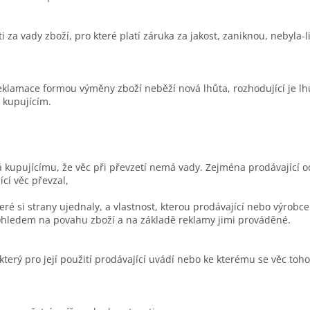
 za vady zboží, pro které platí záruka za jakost, zaniknou, nebyla-l
eklamace formou výměny zboží neběží nová lhůta, rozhodující je lhů
 kupujícím.
á kupujícímu, že věc při převzetí nemá vady. Zejména prodávající 
ící věc převzal,
teré si strany ujednaly, a vlastnost, kterou prodávající nebo výrob
 ohledem na povahu zboží a na základě reklamy jimi prováděné.
 který pro její použití prodávající uvádí nebo ke kterému se věc to