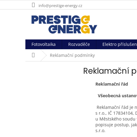
Přejít
info@prestige-energy.cz
na
obsah
Fotovoltaika
Rozvaděče
Elektro příslušen
Domů
Reklamační podmínky
Reklamační 
Reklamační řád
Všeobecná ustano
Reklamační řád je 
s r.o., IČ 17834104
u Městského soudu v
popisuje postup, ja
s.r.o.