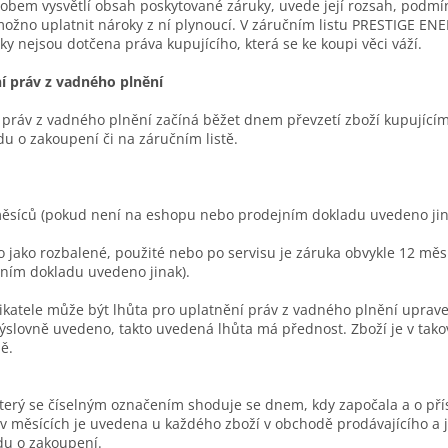
bem vysvětlí obsah poskytované záruky, uvede její rozsah, podmín
možno uplatnit nároky z ní plynoucí. V záručním listu PRESTIGE EN
y nejsou dotčena práva kupujícího, která se ke koupi věci váží.
í práv z vadného plnění
 práv z vadného plnění začíná běžet dnem převzetí zboží kupujícím
 o zakoupení či na záručním listě.
ěsíců (pokud není na eshopu nebo prodejním dokladu uvedeno jin
 jako rozbalené, použité nebo po servisu je záruka obvykle 12 měs
ním dokladu uvedeno jinak).
katele může být lhůta pro uplatnění práv z vadného plnění upravena
ýslovně uvedeno, takto uvedená lhůta má přednost. Zboží je v tak
ě.
terý se číselným označením shoduje se dnem, kdy započala a o pří
y v měsících je uvedena u každého zboží v obchodě prodávajícího a 
du o zakoupení.