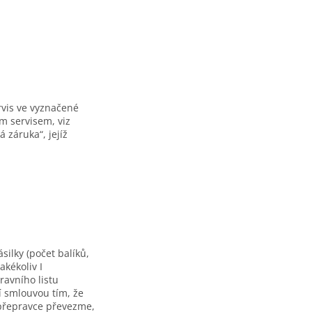
vis ve vyznačené
m servisem, viz
 záruka“, jejíž
ilky (počet balíků,
akékoliv I
ravního listu
í smlouvou tím, že
 přepravce převezme,