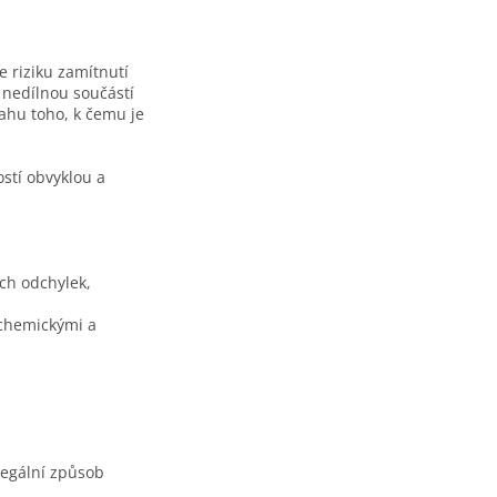
e riziku zamítnutí
u nedílnou součástí
ahu toho, k čemu je
ostí obvyklou a
ch odchylek,
 chemickými a
legální způsob