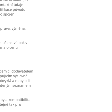
ontaktní údaje
tifikace původu i
o spojení.
oprava, výměna,
lušenství, pak v
ena o cenu
bcem či dodavatelem
upujícím výslovně
bvyklá a nebylo-li
uvedeným seznamem
 byla kompatibilita
tejně tak pro