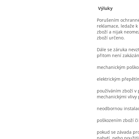
Výluky
Porušením ochranné p
reklamace, ledaže k 
zboží a nijak neome
zboží určeno.
Dále se záruka nevzt
přitom není zakázán
mechanickým poškoz
elektrickým přepětí
používáním zboží v p
mechanickými vlivy 
neodbornou instala
poškozením zboží či
pokud se závada pro
nabytí, nebo použit