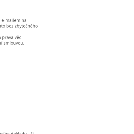
t e-mailem na
nto bez zbytečného
o práva věc
ní smlouvou.
cího dokladu , či