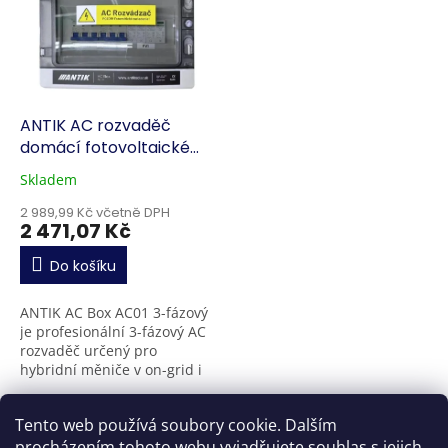
ANTIK AC rozvaděč
domácí fotovoltaické
elektrárny
Skladem
2 989,99 Kč včetně DPH
2 471,07 Kč
Do košíku
ANTIK AC Box AC01 3-fázový
je profesionální 3-fázový AC
rozvaděč určený pro
hybridní měniče v on-grid i
off-grid fotovoltaických
systémech. Poskytuje
3
položek celkem
O
Tento web používá soubory cookie. Dalším
komplexní přepěťovou...
v
procházením tohoto webu vyjadřujete souhlas s jejich