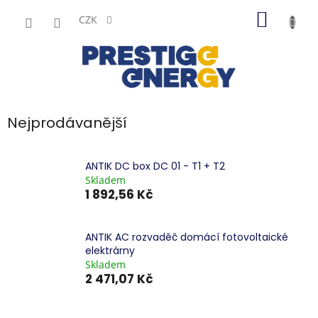
Přejít
NÁKUP
na
CZK
obsah
KOŠÍK
Nejprodávanější
ANTIK DC box DC 01 - T1 + T2
Skladem
1 892,56 Kč
ANTIK AC rozvaděč domácí fotovoltaické
elektrárny
Skladem
2 471,07 Kč