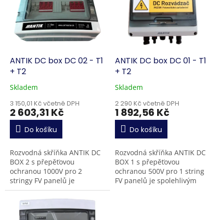
k
i
t
s
ů
p
r
o
d
ANTIK DC box DC 02 - T1
ANTIK DC box DC 01 - T1
u
+ T2
+ T2
k
Skladem
Skladem
t
ů
3 150,01 Kč včetně DPH
2 290 Kč včetně DPH
2 603,31 Kč
1 892,56 Kč
Do košíku
Do košíku
Rozvodná skříňka ANTIK DC
Rozvodná skříňka ANTIK DC
BOX 2 s přepěťovou
BOX 1 s přepěťovou
ochranou 1000V pro 2
ochranou 500V pro 1 string
stringy FV panelů je
FV panelů je spolehlivým
spolehlivým řešením pro
řešením pro domácnosti i
domácnosti i komerční
menší podniky.
instalace. Obsahuje 2...
Obsahuje pojistku...