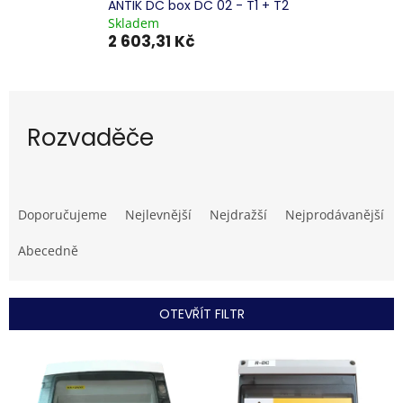
ANTIK DC box DC 02 - T1 + T2
Skladem
2 603,31 Kč
Rozvaděče
Ř
a
Doporučujeme
Nejlevnější
Nejdražší
Nejprodávanější
z
e
Abecedně
n
í
p
OTEVŘÍT FILTR
r
o
V
d
ý
u
p