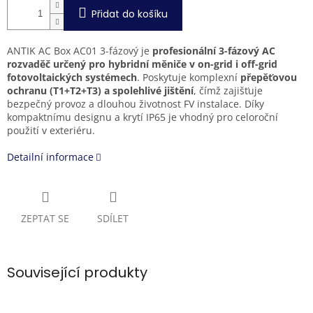
Přidat do košíku
ANTIK AC Box AC01 3-fázový je
profesionální 3-f
ázový AC
rozvaděč
určený pro hybridní měniče v on-grid i off-grid
fotovoltaických systémech
. Poskytuje komplexní
přepěťovou
ochranu (T1+T2+T3) a spolehlivé jištění
, čímž zajišťuje
bezpečný provoz a dlouhou životnost FV instalace. Díky
kompaktnímu designu a krytí IP65 je vhodný pro celoroční
použití v exteriéru.
Detailní informace
ZEPTAT SE
SDÍLET
Související produkty