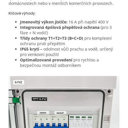
domácnostech nebo v menších komerčních provozech.
Klíčové výhody:
Jmenovitý výkon jističe:
16 A při napětí 400 V
Integrovaná 4pólová přepěťová ochrana
(pro 3
fáze + N vodič)
Třídy ochrany T1+T2+T3 (B+C+D)
pro komplexní
ochranu proti přepětím
IP65 krytí –
odolnost vůči prachu a vodě, určený
pro venkovní použití
Optimalizované provedení
pro rychlou a
bezpečnou montáž odborníkem