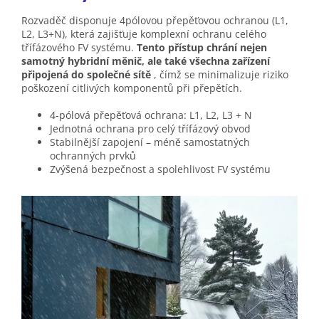
Rozvaděč disponuje 4pólovou přepěťovou ochranou (L1,
L2, L3+N), která zajišťuje komplexní ochranu celého
třífázového FV systému.
Tento přístup chrání nejen
samotný hybridní měnič, ale také všechna zařízení
připojená do společné sítě
, čímž se minimalizuje riziko
poškození citlivých komponentů při přepětích.
4-pólová přepěťová ochrana: L1, L2, L3 + N
Jednotná ochrana pro celý třífázový obvod
Stabilnější zapojení – méně samostatných
ochranných prvků
Zvýšená bezpečnost a spolehlivost FV systému