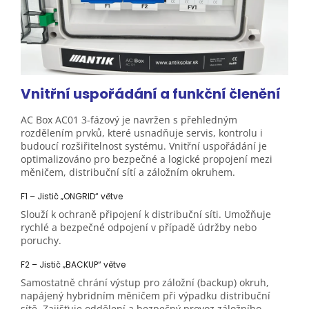
Vnitřní uspořádání a funkční
členění
AC Box AC01 3-fázový je navržen s přehledným
rozdělením prvků, které usnadňuje servis, kontrolu i
budoucí rozšiřitelnost systému. Vnitřní uspořádání je
optimalizováno pro bezpečné a logické propojení mezi
měničem, distribuční sítí a záložním okruhem.
F1 – Jistič „ONGRID“ větve
Slouží k ochraně připojení k distribuční síti. Umožňuje
rychlé a bezpečné odpojení v případě údržby nebo
poruchy.
F2 – Jistič „BACKUP“ větve
Samostatně chrání výstup pro záložní (backup) okruh,
napájený hybridním měničem při výpadku distribuční
sítě. Zajišťuje oddělení a bezpečný provoz záložního