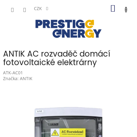
Přejít
NÁKUP
na
CZK
obsah
KOŠÍK
ANTIK AC rozvaděč domácí
fotovoltaické elektrárny
ATK-AC01
Značka:
ANTIK