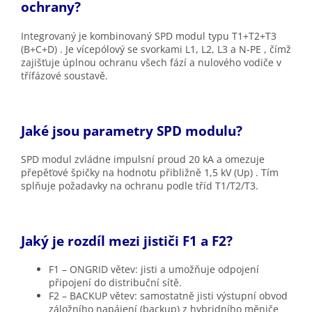
ochrany?
Integrovaný je
kombinovaný SPD modul typu T1+T2+T3
(B+C+D)
. Je vícepólový se svorkami
L1, L2, L3 a N-PE
, čímž
zajišťuje úplnou ochranu všech fází a nulového vodiče v
třífázové soustavě.
Jaké jsou parametry SPD modulu?
SPD modul zvládne
impulsní proud 20 kA
a omezuje
přepěťové špičky na hodnotu přibližně
1,5 kV (Up)
. Tím
splňuje požadavky na ochranu podle tříd T1/T2/T3.
Jaký je rozdíl mezi jističi F1 a F2?
F1 – ONGRID větev: jisti a umožňuje odpojení
připojení do distribuční sítě.
F2 – BACKUP větev: samostatně jisti výstupní obvod
záložního napájení (backup) z hybridního měniče