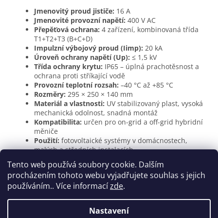
Jmenovitý proud jističe:
16 A
Jmenovité provozní napětí:
400 V AC
Přepěťová ochrana:
4 zařízení, kombinovaná třída
T1+T2+T3 (B+C+D)
Impulzní výbojový proud (Iimp):
20 kA
Úroveň ochrany napětí (Up):
≤ 1,5 kV
Třída ochrany krytu:
IP65 – úplná prachotěsnost a
ochrana proti stříkající vodě
Provozní teplotní rozsah:
–40 °C až +85 °C
Rozměry:
295 × 250 × 140 mm
Materiál a vlastnosti:
UV stabilizovaný plast, vysoká
mechanická odolnost, snadná montáž
Kompatibilita:
určen pro on-grid a off-grid hybridní
měniče
Použití:
fotovoltaické systémy v domácnostech,
malých a středních instalacích
Tento web používá soubory cookie. Dalším
procházením tohoto webu vyjadřujete souhlas s jejich
Z
používáním.. Více informací
zde
.
á
Vytvořil Shoptet
p
Nastavení
a