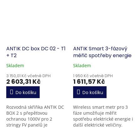
ANTIK DC box DC 02 - T1
ANTIK Smart 3-fázový
+ T2
měřič spotřeby energie
Skladem
Skladem
3 150,01 Kč včetně DPH
1 950 Kč včetně DPH
2 603,31 Kč
1 611,57 Kč
Do košíku
Do košíku
Rozvodná skříňka ANTIK DC
Wireless smart metr pro 3
BOX 2 s přepěťovou
fáze umožňuje měřit
ochranou 1000V pro 2
spotřebu elektrické energie i
stringy FV panelů je
další elektrické veličiny.
spolehlivým řešením pro
Kromě toho je však schopno
domácnosti i komerční
řídit další chytrá zařízení ve