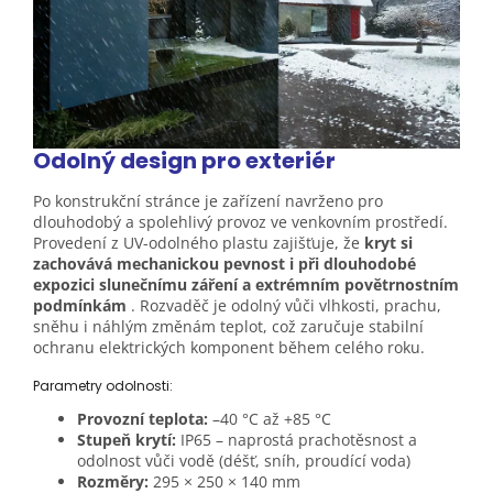
Odolný design pro
exteriér
Po konstrukční stránce je zařízení navrženo pro
dlouhodobý a spolehlivý provoz ve venkovním prostředí.
Provedení z UV-odolného plastu zajišťuje, že
kryt si
zachovává mechanickou pevnost i při dlouhodobé
expozici slunečnímu záření a extrémním povětrnostním
podmínkám
. Rozvaděč je odolný vůči vlhkosti, prachu,
sněhu i náhlým změnám teplot, což zaručuje stabilní
ochranu elektrických komponent během celého roku.
Parametry odolnosti:
Provozní teplota:
–40 °C až +85 °C
Stupeň krytí:
IP65 – naprostá prachotěsnost a
odolnost vůči vodě (déšť, sníh, proudící voda)
Rozměry:
295 × 250 × 140 mm