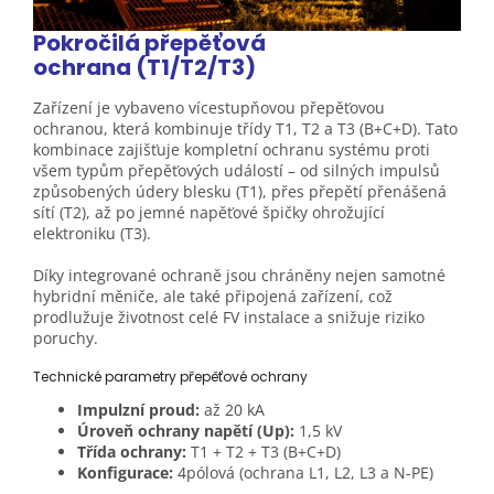
Pokročilá přepěťová
ochrana
(T1/T2/T3)
Zařízení je vybaveno vícestupňovou přepěťovou
ochranou, která kombinuje třídy T1, T2 a T3 (B+C+D). Tato
kombinace zajišťuje kompletní ochranu systému proti
všem typům přepěťových událostí – od silných impulsů
způsobených údery blesku (T1), přes přepětí přenášená
sítí (T2), až po jemné napěťové špičky ohrožující
elektroniku (T3).
Díky integrované ochraně jsou chráněny nejen samotné
hybridní měniče, ale také připojená zařízení, což
prodlužuje životnost celé FV instalace a snižuje riziko
poruchy.
Technické parametry přepěťové ochrany
Impulzní proud:
až 20 kA
Úroveň ochrany napětí (Up):
1,5 kV
Třída ochrany:
T1 + T2 + T3 (B+C+D)
Konfigurace:
4pólová (ochrana L1, L2, L3 a N-PE)