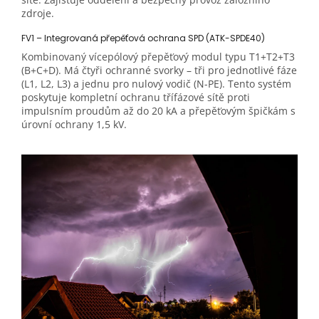
zdroje.
FV1 – Integrovaná přepěťová ochrana SPD (ATK-SPDE40)
Kombinovaný vícepólový přepěťový modul typu T1+T2+T3
(B+C+D). Má čtyři ochranné svorky – tři pro jednotlivé fáze
(L1, L2, L3) a jednu pro nulový vodič (N-PE). Tento systém
poskytuje kompletní ochranu třífázové sítě proti
impulsním proudům až do 20 kA a přepěťovým špičkám s
úrovní ochrany 1,5 kV.