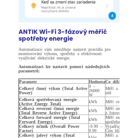
ANTIK Wi-Fi 3-fázový měřič
spotřeby energie
Automatizace vám umožňuje nastavit pravidla pro
monitorování výkonu, spotřeby a efektivnosti
využívání elektrické energie.
Automatizaci lze nastavit pomocí následujících
parametrů:
Parametr
Hodnota
Co dělá
0 –
Celkový činný výkon (Total Active
Měří a zobrazuje
26000
Power)
sítě.
W
Celková spotřebovaná energie
kWh
Měří celkovou spo
(Active Energy Total)
Celková reverzní činná energie
Měří energii, kte
kWh
(Total Reverse Active Energy)
z fotovoltaiky).
Celková forward energie (Total
Měří energii, kte
kWh
Forward Energy)
spotřeba).
Celkový účiník (Overall Power
-9.99 –
Vyjadřuje poměr
Factor)
9.99
Čím blíže k 1, tí
Celkový jalový výkon (Total
Měří a zobrazuje
kVar