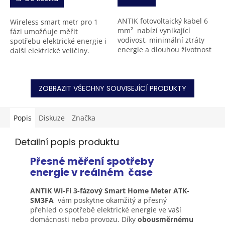
ANTIK fotovoltaický kabel 6
Wireless smart metr pro 1
mm² nabízí vynikající
fázi umožňuje měřit
vodivost, minimální ztráty
spotřebu elektrické energie i
energie a dlouhou životnost
další elektrické veličiny.
až 25 let. Je odolný vůči UV
Kromě toho je však schopno
záření, ozonu, extrémním...
řídit další chytrá zařízení ve
Vaší domácnosti....
ZOBRAZIT VŠECHNY SOUVISEJÍCÍ PRODUKTY
Popis
Diskuze
Značka
Detailní popis produktu
Přesné měření spotřeby
energie v reálném
čase
ANTIK Wi-Fi 3-fázový Smart Home Meter ATK-
SM3FA
vám poskytne okamžitý a přesný
přehled o spotřebě elektrické energie ve vaší
domácnosti nebo provozu. Díky
obousměrnému