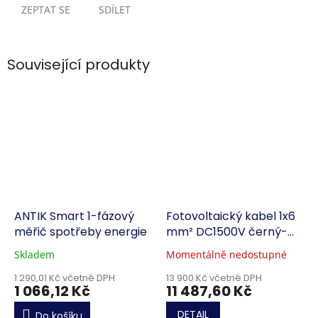
ZEPTAT SE
SDÍLET
Související produkty
ANTIK Smart 1-fázový
Fotovoltaický kabel 1x6
měřič spotřeby energie
mm² DC1500V černý-
500m
Skladem
Momentálně nedostupné
1 290,01 Kč včetně DPH
13 900 Kč včetně DPH
1 066,12 Kč
11 487,60 Kč
DETAIL
Do košíku