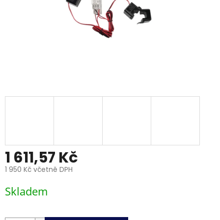
1 611,57 Kč
1 950 Kč včetně DPH
Měrná
Skladem
cena: