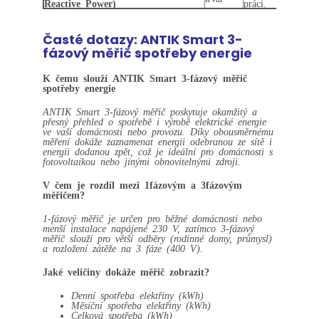
Reactive Power)
práci.
Časté dotazy: ANTIK Smart 3-
fázový měřič spotřeby energie
K čemu slouží ANTIK Smart 3-fázový měřič
spotřeby energie
ANTIK Smart 3-fázový měřič poskytuje okamžitý a
přesný přehled o spotřebě i výrobě elektrické energie
ve vaší domácnosti nebo provozu. Díky obousměrnému
měření dokáže zaznamenat energii odebranou ze sítě i
energii dodanou zpět, což je ideální pro domácnosti s
fotovoltaikou nebo jinými obnovitelnými zdroji.
V čem je rozdíl mezi 1fázovým a 3fázovým
měřičem?
1-fázový měřič je určen pro běžné domácnosti nebo
menší instalace napájené 230 V, zatímco 3-fázový
měřič slouží pro větší odběry (rodinné domy, průmysl)
a rozložení zátěže na 3 fáze (400 V).
Jaké veličiny dokáže měřič zobrazit?
Denní spotřeba elektřiny (kWh)
Měsíční spotřeba elektřiny (kWh)
Celková spotřeba (kWh)