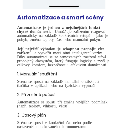
Automatizace a smart
scény
Automatizace je jednou z nejsilnějších funkcí
chytré domácnosti.
Umožňuje zařízením reagovat
automaticky na základě konkrétních vstupů – jako je
pohyb, změna teploty, čas nebo manuální pokyn.
Její největší výhodou je schopnost propojit více
zařízení
a vytvořit mezi nimi inteligentní vazby.
Díky automatizaci se ze samostatných zařízení stává
propojený ekosystém, který funguje logicky a zvyšuje
celkový komfort, bezpečnost i efektivitu domácnosti.
1. Manuální spuštění
Scéna se spustí na základě manuálního stisknutí
tlačítka v aplikaci nebo na fyzickém vypínači.
2. Při změně počasí
Automatizace se spustí při změně vnějších podmínek
(např. teploty, vlhkosti, větru).
3. Časový plán
Scéna se spustí v konkrétní čas nebo podle
nastaveného opakovaného harmonogramu.