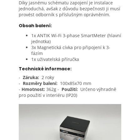
Díky jasnému schématu zapojení je instalace
jednoduchá, avšak z důvodu bezpečnosti ji musí
provést odborník s příslušným oprávněním.
Obsah balení:
1x ANTIK Wi-Fi 3-phase SmartMeter (hlavní
jednotka)
3x Magnetická cívka pro připojení k 3-
fázím
1x uživatelská příručka
Technické informace:
-
Záruka:
2 roky
-
Rozměry balení:
100x85x70 mm
-
Hmotnost:
362g
-
Použití:
Určeno výhradně
pro použití v interiéru (IP20)