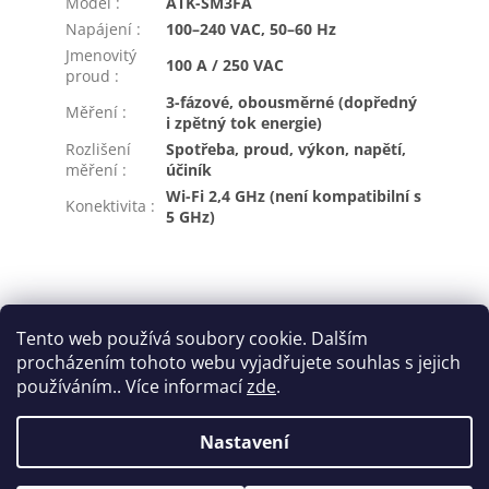
Model
:
ATK-SM3FA
Napájení
:
100–240 VAC, 50–60 Hz
Jmenovitý
100 A / 250 VAC
proud
:
3-fázové, obousměrné (dopředný
Měření
:
i zpětný tok energie)
Rozlišení
Spotřeba, proud, výkon, napětí,
měření
:
účiník
Wi-Fi 2,4 GHz (není kompatibilní s
Konektivita
:
5 GHz)
Z
á
Tento web používá soubory cookie. Dalším
p
procházením tohoto webu vyjadřujete souhlas s jejich
ě
Z
používáním.. Více informací
zde
.
t
á
í
Vytvořil Shoptet
p
Nastavení
a
t