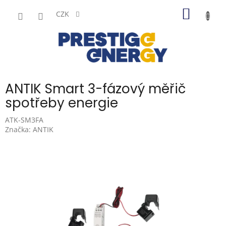
Přejít
NÁKUP
na
CZK
obsah
KOŠÍK
ANTIK Smart 3-fázový měřič
spotřeby energie
ATK-SM3FA
Značka:
ANTIK