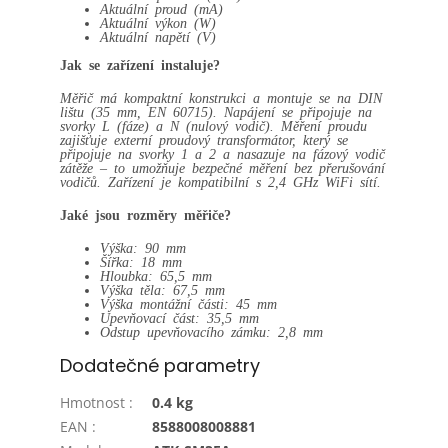
Aktuální proud (mA)
Aktuální výkon (W)
Aktuální napětí (V)
Jak se zařízení instaluje?
Měřič má kompaktní konstrukci a montuje se na DIN
lištu (35 mm, EN 60715). Napájení se připojuje na
svorky L (fáze) a N (nulový vodič). Měření proudu
zajišťuje externí proudový transformátor, který se
připojuje na svorky 1 a 2 a nasazuje na fázový vodič
zátěže – to umožňuje bezpečné měření bez přerušování
vodičů. Zařízení je kompatibilní s 2,4 GHz WiFi sítí.
Jaké jsou rozměry měřiče?
Výška: 90 mm
Šířka: 18 mm
Hloubka: 65,5 mm
Výška těla: 67,5 mm
Výška montážní části: 45 mm
Upevňovací část: 35,5 mm
Odstup upevňovacího zámku: 2,8 mm
Dodatečné parametry
Hmotnost
:
0.4 kg
EAN
:
8588008008881