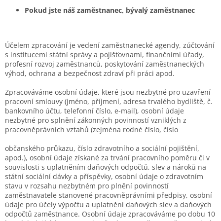
Pokud jste náš zaměstnanec, bývalý zaměstnanec
Účelem zpracování je vedení zaměstnanecké agendy, zúčtování
s institucemi státní správy a pojišťovnami, finančními úřady,
profesní rozvoj zaměstnanců, poskytování zaměstnaneckých
výhod, ochrana a bezpečnost zdraví při práci apod.
Zpracováváme osobní údaje, které jsou nezbytné pro uzavření
pracovní smlouvy (jméno, příjmení, adresa trvalého bydliště, č.
bankovního účtu, telefonní číslo, e-mail), osobní údaje
nezbytné pro splnění zákonných povinností vzniklých z
pracovněprávních vztahů (zejména rodné číslo, číslo
občanského průkazu, číslo zdravotního a sociální pojištění,
apod.), osobní údaje získané za trvání pracovního poměru či v
souvislosti s uplatněním daňových odpočtů, slev a nároků na
státní sociální dávky a příspěvky, osobní údaje o zdravotním
stavu v rozsahu nezbytném pro plnění povinností
zaměstnavatele stanovené pracovněprávními předpisy, osobní
údaje pro účely výpočtu a uplatnění daňových slev a daňových
odpočtů zaměstnance. Osobní údaje zpracováváme po dobu 10