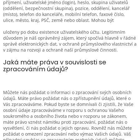
příjmení, uživatelské jméno (login), heslo, skupina uživatelů
(oddělení, bezpečnostní skupina), pozice, oddělení, kancelář
(místo), telefon do kanceláře, mobilní telefon, faxové číslo,
ulice, město, kraj, PSČ, země nebo oblast. Mohou být
uloženy po dobu existence uživatelského účtu. Legitimním
důvodem je náš oprávněný zájem, který spočívá hlavně v řádné
správě elektronických dat, v ochraně průmyslového vlastnictví a
v zájmu na rozvoji a ochraně naší průmyslové činnosti.
Jaká máte práva v souvislosti se
zpracováním údajů?
Můžete nás požádat o informaci o zpracování svých osobních
údajů. Máte právo požádat nás o zpřístupnění údajů, které o
Vás zpracováváme. Pokud byste se domnívali či zjistili, že Vaše
osobní údaje zpracováváme v rozporu s ochranou Vašeho
soukromého a osobního života nebo v rozporu se zákonem,
máte právo vznést námitku proti zpracování, požádat nás o
vysvětlení, či nás požádat o jejich opravu. Rovněž nás můžete
požádat o omezení zpracování nebo výmaz Vašich údajů. Váš
případný souhlas se zpracováním osobních údajů můžete