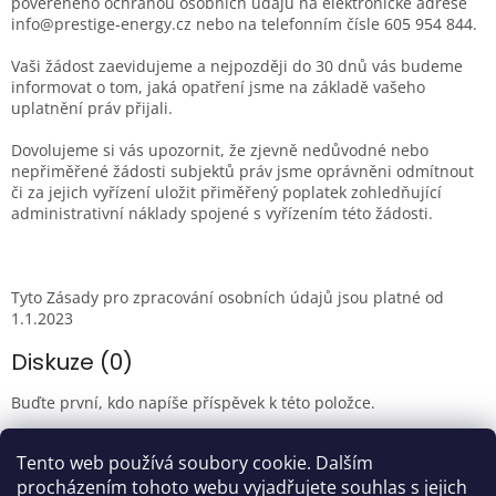
pověřeného ochranou osobních údajů na elektronické adrese
info@prestige-energy.cz nebo na telefonním čísle 605 954 844.
Vaši žádost zaevidujeme a nejpozději do 30 dnů vás budeme
informovat o tom, jaká opatření jsme na základě vašeho
uplatnění práv přijali.
Dovolujeme si vás upozornit, že zjevně nedůvodné nebo
nepřiměřené žádosti subjektů práv jsme oprávněni odmítnout
či za jejich vyřízení uložit přiměřený poplatek zohledňující
administrativní náklady spojené s vyřízením této žádosti.
Tyto Zásady pro zpracování osobních údajů jsou platné od
1.1.2023
Diskuze (0)
Buďte první, kdo napíše příspěvek k této položce.
Pouze registrovaní uživatelé mohou vkládat příspěvky. Prosím
Tento web používá soubory cookie. Dalším
přihlaste se
nebo se
registrujte
.
procházením tohoto webu vyjadřujete souhlas s jejich