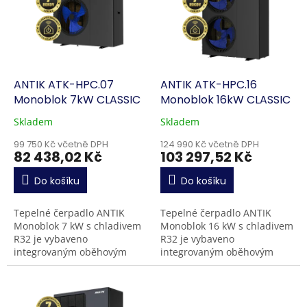
k
i
t
s
ů
p
r
o
d
ANTIK ATK-HPC.07
ANTIK ATK-HPC.16
u
Monoblok 7kW CLASSIC
Monoblok 16kW CLASSIC
k
Skladem
Skladem
t
ů
99 750 Kč včetně DPH
124 990 Kč včetně DPH
82 438,02 Kč
103 297,52 Kč
Do košíku
Do košíku
Tepelné čerpadlo ANTIK
Tepelné čerpadlo ANTIK
Monoblok 7 kW s chladivem
Monoblok 16 kW s chladivem
R32 je vybaveno
R32 je vybaveno
integrovaným oběhovým
integrovaným oběhovým
čerpadlem a dosahuje
čerpadlem a dosahuje
výstupní teploty vody až 55
výstupní teploty vody až 55
°C s celkovým SCOP 4,81.
°C s celkovým SCOP 4,72.
Nízká...
Nízká...