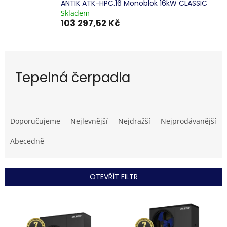
ANTIK ATK-HPC.16 Monoblok 16kW CLASSIC
Skladem
103 297,52 Kč
Tepelná čerpadla
Ř
a
Doporučujeme
Nejlevnější
Nejdražší
Nejprodávanější
z
e
Abecedně
n
í
p
OTEVŘÍT FILTR
r
o
V
d
ý
u
p