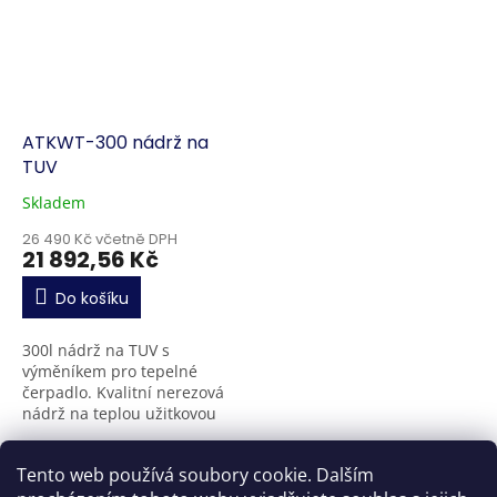
ATKWT-300 nádrž na
TUV
Skladem
26 490 Kč včetně DPH
21 892,56 Kč
Do košíku
300l nádrž na TUV s
výměníkem pro tepelné
čerpadlo. Kvalitní nerezová
nádrž na teplou užitkovou
vodu s průtokovým
výměníkem a zároveň
7
položek celkem
O
Tento web používá soubory cookie. Dalším
možností instalace
v