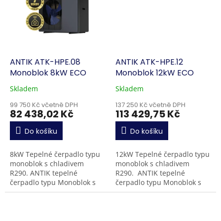
ANTIK ATK-HPE.08
ANTIK ATK-HPE.12
Monoblok 8kW ECO
Monoblok 12kW ECO
Skladem
Skladem
99 750 Kč včetně DPH
137 250 Kč včetně DPH
82 438,02 Kč
113 429,75 Kč
Do košíku
Do košíku
8kW Tepelné čerpadlo typu
12kW Tepelné čerpadlo typu
monoblok s chladivem
monoblok s chladivem
R290. ANTIK tepelné
R290. ANTIK tepelné
čerpadlo typu Monoblok s
čerpadlo typu Monoblok s
integrovaným oběhovým
integrovaným oběhovým
čerpadlem využívá
čerpadlem využívá
ekologické chladivo R290 a
ekologické chladivo R290 a...
dosahuje...