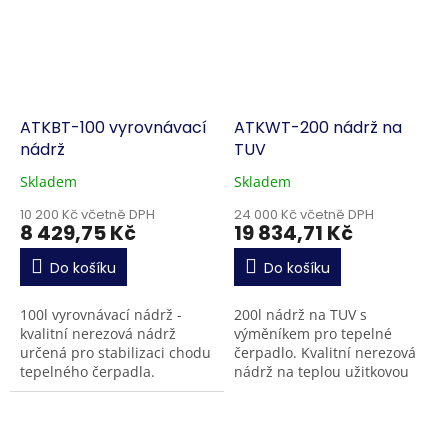
ATKBT-100 vyrovnávací
ATKWT-200 nádrž na
nádrž
TUV
Skladem
Skladem
10 200 Kč včetně DPH
24 000 Kč včetně DPH
8 429,75 Kč
19 834,71 Kč
Do košíku
Do košíku
100l vyrovnávací nádrž -
200l nádrž na TUV s
kvalitní nerezová nádrž
výměníkem pro tepelné
určená pro stabilizaci chodu
čerpadlo. Kvalitní nerezová
tepelného čerpadla.
nádrž na teplou užitkovou
Umožňuje nastavit jinou
vodu s průtokovým
oběhovou rychlost vody v
výměníkem a zároveň
topení oproti tomu, jakou...
možností instalace
elektrického...