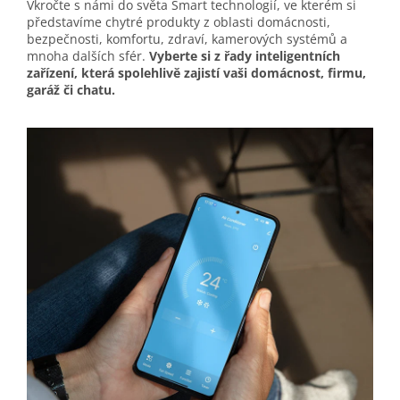
Vkročte s námi do světa Smart technologií, ve kterém si
představíme chytré produkty z oblasti domácnosti,
bezpečnosti, komfortu, zdraví, kamerových systémů a
mnoha dalších sfér.
Vyberte si z řady inteligentních
zařízení, která spolehlivě zajistí vaši domácnost, firmu,
garáž či chatu.