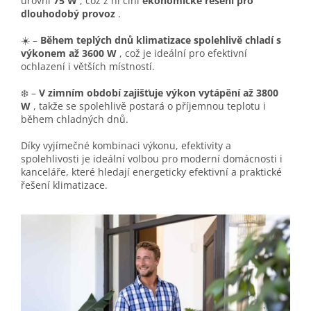
úrovni
75 W
, což z ní činí
ekonomické řešení pro
dlouhodobý provoz
.
☀️ –
Během teplých dnů klimatizace spolehlivě chladí s
výkonem až 3600 W
, což je ideální pro efektivní
ochlazení i větších místností.
❄️ –
V zimním období zajišťuje výkon vytápění až 3800
W
, takže se spolehlivě postará o příjemnou teplotu i
během chladných dnů.
Díky vyjímečné kombinaci výkonu, efektivity a
spolehlivosti je ideální volbou pro moderní domácnosti i
kanceláře, které hledají energeticky efektivní a praktické
řešení klimatizace.