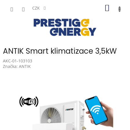
Přejít
NÁKUP
na
CZK
obsah
KOŠÍK
ANTIK Smart klimatizace 3,5kW
AKC-01-103103
Značka:
ANTIK