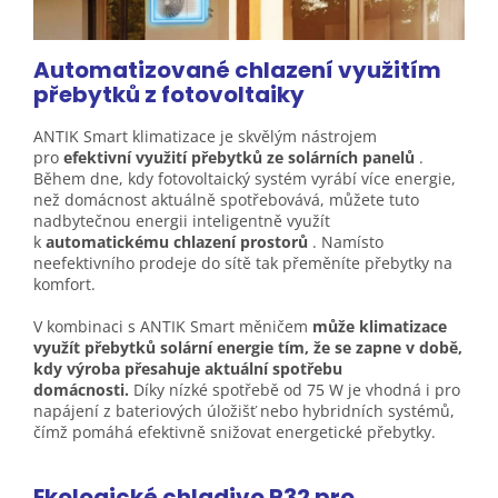
Automatizované chlazení využitím
přebytků z
fotovoltaiky
ANTIK Smart klimatizace je skvělým nástrojem
pro
efektivní využití přebytků ze solárních panelů
.
Během dne, kdy fotovoltaický systém vyrábí více energie,
než domácnost aktuálně spotřebovává, můžete tuto
nadbytečnou energii inteligentně využít
k
automatickému chlazení prostorů
. Namísto
neefektivního prodeje do sítě tak přeměníte přebytky na
komfort.
V kombinaci s ANTIK Smart měničem
může klimatizace
využít přebytků solární energie tím, že se zapne v době,
kdy výroba přesahuje aktuální spotřebu
domácnosti.
Díky nízké spotřebě od 75 W je vhodná i pro
napájení z bateriových úložišť nebo hybridních systémů,
čímž pomáhá efektivně snižovat energetické přebytky.
Ekologické chladivo R32 pro