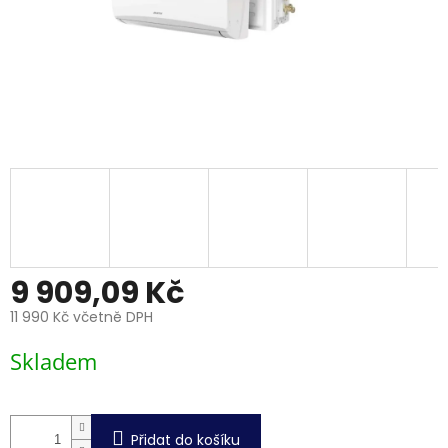
9 909,09 Kč
11 990 Kč včetně DPH
Měrná
Skladem
cena:
Přidat do košíku