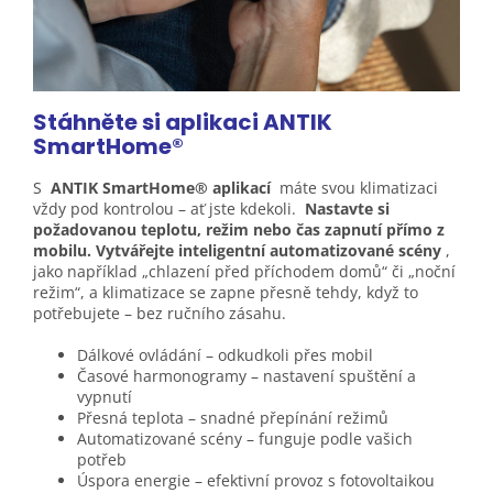
Stáhněte si aplikaci ANTIK
SmartHome®
S
ANTIK SmartHome® aplikací
máte svou klimatizaci
vždy pod kontrolou – ať jste kdekoli.
Nastavte si
požadovanou teplotu, režim nebo čas zapnutí přímo z
mobilu. Vytvářejte inteligentní automatizované scény
,
jako například „chlazení před příchodem domů“ či „noční
režim“, a klimatizace se zapne přesně tehdy, když to
potřebujete – bez ručního zásahu.
Dálkové ovládání – odkudkoli přes mobil
Časové harmonogramy – nastavení spuštění a
vypnutí
Přesná teplota – snadné přepínání režimů
Automatizované scény – funguje podle vašich
potřeb
Úspora energie – efektivní provoz s fotovoltaikou