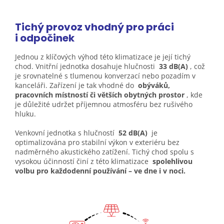
Tichý provoz vhodný pro práci
i
odpočinek
Jednou z klíčových výhod této klimatizace je její tichý
chod. Vnitřní jednotka dosahuje hlučnosti
33 dB(A)
, což
je srovnatelné s tlumenou konverzací nebo pozadím v
kanceláři. Zařízení je tak vhodné do
obýváků,
pracovních místností či větších obytných prostor
, kde
je důležité udržet příjemnou atmosféru bez rušivého
hluku.
Venkovní jednotka s hlučností
52 dB(A)
je
optimalizována pro stabilní výkon v exteriéru bez
nadměrného akustického zatížení. Tichý chod spolu s
vysokou účinností činí z této klimatizace
spolehlivou
volbu pro každodenní používání – ve dne i v noci.