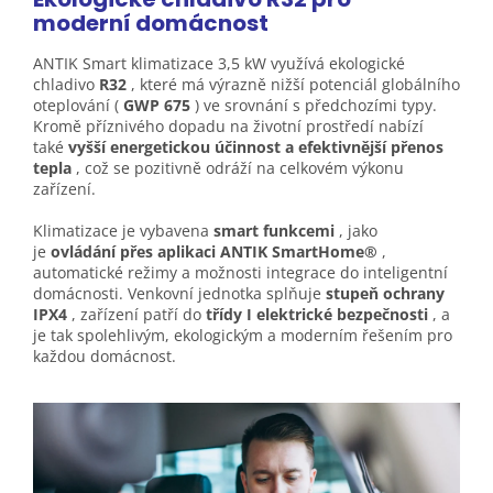
moderní
domácnost
ANTIK Smart klimatizace 3,5 kW využívá ekologické
chladivo
R32
, které má výrazně nižší potenciál globálního
oteplování (
GWP 675
) ve srovnání s předchozími typy.
Kromě příznivého dopadu na životní prostředí nabízí
také
vyšší energetickou účinnost a efektivnější přenos
tepla
, což se pozitivně odráží na celkovém výkonu
zařízení.
Klimatizace je vybavena
smart funkcemi
, jako
je
ovládání přes aplikaci ANTIK SmartHome®
,
automatické režimy a možnosti integrace do inteligentní
domácnosti. Venkovní jednotka splňuje
stupeň ochrany
IPX4
, zařízení patří do
třídy I elektrické bezpečnosti
, a
je tak spolehlivým, ekologickým a moderním řešením pro
každou domácnost.