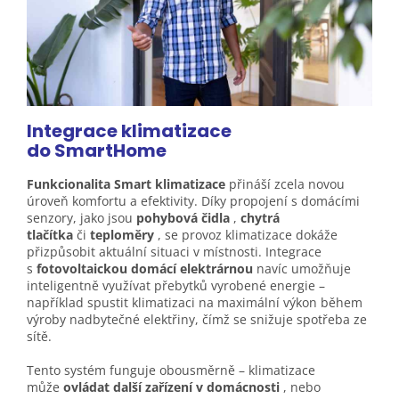
Integrace klimatizace
do
SmartHome
Funkcionalita Smart klimatizace
přináší zcela novou
úroveň komfortu a efektivity. Díky propojení s domácími
senzory, jako jsou
pohybová čidla
,
chytrá
tlačítka
či
teploměry
, se provoz klimatizace dokáže
přizpůsobit aktuální situaci v místnosti. Integrace
s
fotovoltaickou domácí elektrárnou
navíc umožňuje
inteligentně využívat přebytků vyrobené energie –
například spustit klimatizaci na maximální výkon během
výroby nadbytečné elektřiny, čímž se snižuje spotřeba ze
sítě.
Tento systém funguje obousměrně – klimatizace
může
ovládat další zařízení v domácnosti
, nebo