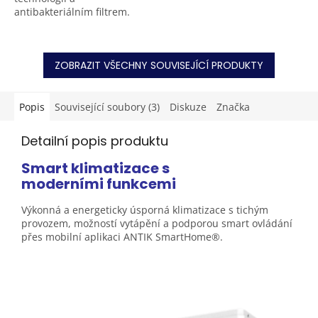
antibakteriálním filtrem.
Použité chladivo je R32,
hladina hluku vnitřní
jednotky je 33 dB. Vhodné...
ZOBRAZIT VŠECHNY SOUVISEJÍCÍ PRODUKTY
Popis
Související soubory (3)
Diskuze
Značka
Detailní popis produktu
Smart klimatizace s
moderními
funkcemi
Výkonná a energeticky úsporná klimatizace s tichým
provozem, možností vytápění a podporou smart ovládání
přes mobilní aplikaci ANTIK
SmartHome®.