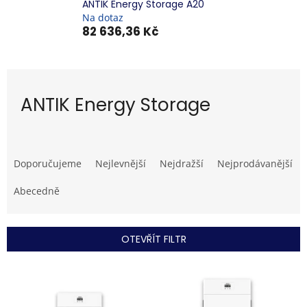
ANTIK Energy Storage A20
Na dotaz
82 636,36 Kč
ANTIK Energy Storage
Ř
a
Doporučujeme
Nejlevnější
Nejdražší
Nejprodávanější
z
e
Abecedně
n
í
p
OTEVŘÍT FILTR
r
o
V
d
ý
u
p