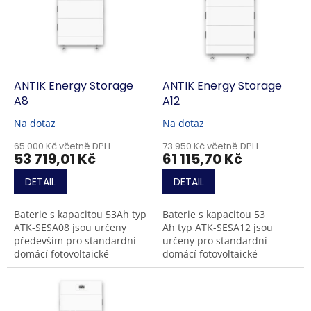
k
i
t
s
ů
p
r
o
d
ANTIK Energy Storage
ANTIK Energy Storage
u
A8
A12
k
Na dotaz
Na dotaz
t
ů
65 000 Kč včetně DPH
73 950 Kč včetně DPH
53 719,01 Kč
61 115,70 Kč
DETAIL
DETAIL
Baterie s kapacitou 53Ah typ
Baterie s kapacitou 53
ATK-SESA08 jsou určeny
Ah typ ATK-SESA12 jsou
především pro standardní
určeny pro standardní
domácí fotovoltaické
domácí fotovoltaické
systémy s výkonem do 10
systémy s výkonem kolem 10
kW nabízejí využitelnou
kW; nabízejí využitelnou
energii 8,1 kWh...
energii 12,2 kWh při...