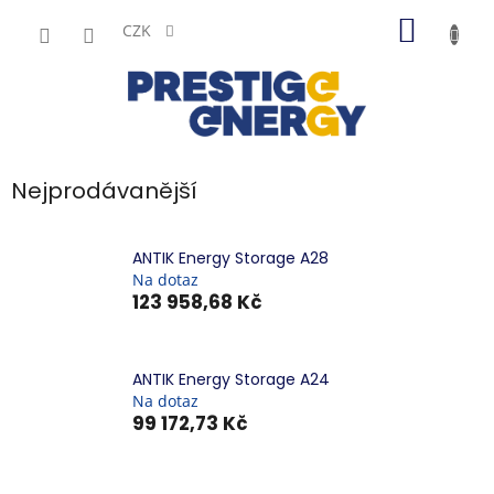
Přejít
NÁKUP
na
CZK
obsah
KOŠÍK
Nejprodávanější
ANTIK Energy Storage A28
Na dotaz
123 958,68 Kč
ANTIK Energy Storage A24
Na dotaz
99 172,73 Kč