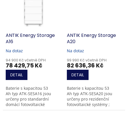
ANTIK Energy Storage
ANTIK Energy Storage
A16
A20
Na dotaz
Na dotaz
94 900 Kč včetně DPH
99 990 Kč včetně DPH
78 429,75 Kč
82 636,36 Kč
DETAIL
DETAIL
Baterie s kapacitou 53
Baterie s kapacitou 53
Ah typ ATK-SESA16 jsou
Ah typ ATK-SESA20 jsou
určeny pro standardní
určeny pro rezidenční
domácí fotovoltaické
fotovoltaické systémy ;
systémy s výkonem kolem 10
nabízejí využitelnou energii
kW; nabízejí využitelnou
20,3 kWh při jmenovitém
energii 16,2 kWh při...
napětí 384...