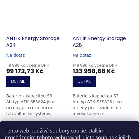
ANTIK Energy Storage
ANTIK Energy Storage
A24
A28
Na dotaz
Na dotaz
119 999 Kč včetně DPH
149 990 Kč včetně DPH
99 172,73 Kč
123 958,68 Kč
DETAIL
DETAIL
Baterie s kapacitou 53
Baterie s kapacitou 53
Ah typ ATK-SESA24 jsou
Ah typ ATK-SESA28 jsou
určeny pro rezidenční
určeny pro rezidenční i
fotovoltaické systémy;
menší komerční
nabízejí využitelnou energii
fotovoltaické systémy;
24,4 kWh při jmenovitém
nabízejí využitelnou energii
6
položek celkem
O
Tento web používá soubory cookie. Dalším
napětí 460 V. Sestava...
28,4 kWh při jmenovitém
v
napětí 537...
procházením tohoto webu vyjadřujete souhlas s jejich