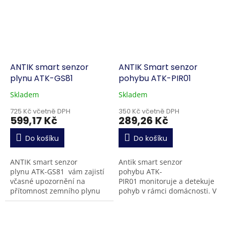
si...
aplikaci...
ANTIK smart senzor
ANTIK Smart senzor
plynu ATK-GS81
pohybu ATK-PIR01
Skladem
Skladem
725 Kč včetně DPH
350 Kč včetně DPH
599,17 Kč
289,26 Kč
Do košíku
Do košíku
ANTIK smart senzor
Antik smart senzor
plynu ATK-GS81 vám zajistí
pohybu ATK-
včasné upozornění na
PIR01 monitoruje a detekuje
přítomnost zemního plynu
pohyb v rámci domácnosti. V
ve vašem monitorovaném
případě neoprávněného
prostoru. Když koncentrace
vniknutí si dokážete pomocí
zemního plynu v...
funkcí v aplikaci Antik...