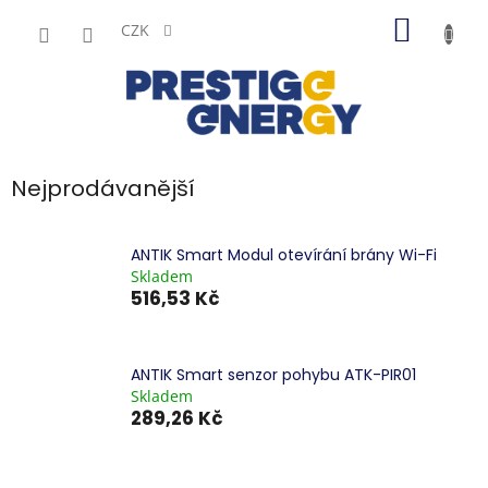
Přejít
NÁKUP
na
CZK
obsah
KOŠÍK
Nejprodávanější
ANTIK Smart Modul otevírání brány Wi-Fi
Skladem
516,53 Kč
ANTIK Smart senzor pohybu ATK-PIR01
Skladem
289,26 Kč