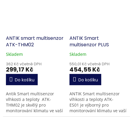
ANTIK smart multisenzor
ANTIK Smart
ATK-THM02
multisenzor PLUS
Skladem
Skladem
362 Kč včetně DPH
550,01 Kč včetně DPH
299,17 Kč
454,55 Kč
Do košíku
Do košíku
Antik Smart multisenzor
ANTIK Smart multisenzor
vlhkosti a teploty ATK-
vlhkosti a teploty ATK-
THM02 je skvělý pro
ES01 je výborný pro
monitorování klimatu ve vaší
monitorování klimatu ve vaší
domácnosti nebo chatě.
domácnosti, nebo na chatě
Aktuální i archivované údaje
Aktuální i historické údaje se
se zobrazují...
zobrazují...