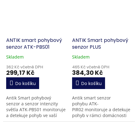
ANTIK smart pohybový
ANTIK Smart pohybový
senzor ATK-PBS01
senzor PLUS
Skladem
Skladem
362 Kč včetně DPH
465 Kč včetně DPH
299,17 Kč
384,30 Kč
Do košíku
Do košíku
Antik Smart pohybový
Antik smart senzor
senzor a senzor intenzity
pohybu ATK-
světla ATK-PBS01 monitoruje
PIR02 monitoruje a detekuje
a detekuje pohyb ve vaší
pohyb v rámci domácnosti
domácnosti, chatě nebo
nebo na chatě. V případě
firmě. V případě
neoprávněného vniknutí si
neoprávněného vniknutí,
dokážete pomocí funkcí v