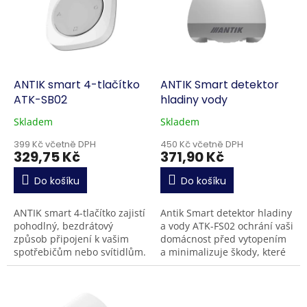
k
i
t
s
ů
p
r
o
d
ANTIK smart 4-tlačítko
ANTIK Smart detektor
u
ATK-SB02
hladiny vody
k
Skladem
Skladem
t
ů
399 Kč včetně DPH
450 Kč včetně DPH
329,75 Kč
371,90 Kč
Do košíku
Do košíku
ANTIK smart 4-tlačítko zajistí
Antik Smart detektor hladiny
pohodlný, bezdrátový
a vody ATK-FS02 ochrání vaši
způsob připojení k vašim
domácnost před vytopením
spotřebičům nebo svítidlům.
a minimalizuje škody, které
Ovládejte osvětlení,
byste mohli způsobit sobě
klimatizaci nebo vypněte
nebo vašim sousedům díky...
všechna elektrická...