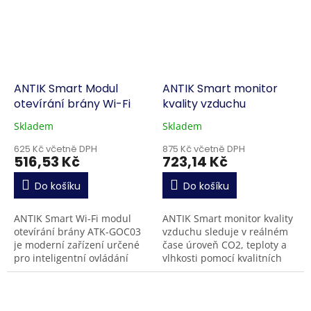
ANTIK Smart Modul
ANTIK Smart monitor
otevírání brány Wi-Fi
kvality vzduchu
Skladem
Skladem
625 Kč včetně DPH
875 Kč včetně DPH
516,53 Kč
723,14 Kč
Do košíku
Do košíku
ANTIK Smart Wi-Fi modul
ANTIK Smart monitor kvality
otevírání brány ATK-GOC03
vzduchu sleduje v reálném
je moderní zařízení určené
čase úroveň CO2, teploty a
pro inteligentní ovládání
vlhkosti pomocí kvalitních
garážových dveří nebo
senzorů NDIR. Data jsou
vjezdových vrat přes mobilní
ukládána do dataloggeru po
aplikaci, hlasové...
dobu jednoho týdne...