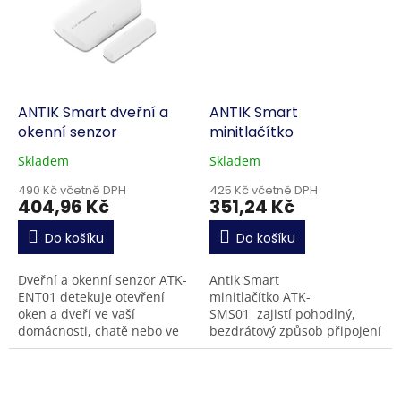
ANTIK Smart dveřní a
ANTIK Smart
okenní senzor
minitlačítko
Skladem
Skladem
490 Kč včetně DPH
425 Kč včetně DPH
404,96 Kč
351,24 Kč
Do košíku
Do košíku
Dveřní a okenní senzor ATK-
Antik Smart
ENT01 detekuje otevření
minitlačítko ATK-
oken a dveří ve vaší
SMS01 zajistí pohodlný,
domácnosti, chatě nebo ve
bezdrátový způsob připojení
firmě. Senzor se jednoduše
k vašim spotřebičům nebo
umístí na jakýkoli rám dveří
svítidlům. Ovládejte
a oken, bez...
osvětlení, klimatizaci nebo...