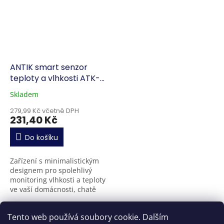
ANTIK smart senzor
teploty a vlhkosti ATK-
THS02
Skladem
279,99 Kč včetně DPH
231,40 Kč
Do košíku
Zařízení s minimalistickým
designem pro spolehlivý
monitoring vlhkosti a teploty
ve vaší domácnosti, chatě
nebo firmě. Aktuální i
historické údaje se zobrazují
13
položek celkem
O
Tento web používá soubory cookie. Dalším
přehledně v...