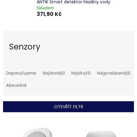
ANTIK Smart detektor hladiny vody
Skladem
371,90 Kč
Senzory
Ř
a
Doporučujeme
Nejlevnější
Nejdražší
Nejprodávanější
z
e
Abecedně
n
í
p
OTEVŘÍT FILTR
r
o
V
d
ý
u
p