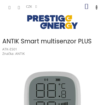
Přejít
NÁKUP
na
CZK
obsah
KOŠÍK
ANTIK Smart multisenzor PLUS
ATK-ES01
Značka:
ANTIK