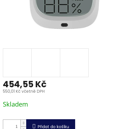
454,55 Kč
550,01 Kč včetně DPH
Měrná
Skladem
cena:
Přidat do košíku