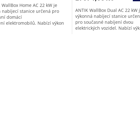
 WallBox Home AC 22 kW je
ANTIK WallBox Dual AC 22 kW 
á nabíjecí stanice určená pro
výkonná nabíjecí stanice urče
ivní domácí
pro současné nabíjení dvou
ení elektromobilů. Nabízí výkon
elektrických vozidel. Nabízí vý
kW , rozsáhlé...
22 kW a stabilní připojení přes.
O
v
l
á
d
a
c
í
p
r
v
k
y
v
ý
p
i