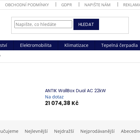
OBCHODNÍ PODMÍNKY
GDPR
NAPIŠTE NÁM
REKLAM
HLEDAT
ství
Elektromobilita
Klimatizace
Tepelná čerpadla
W
ANTIK WallBox Dual AC 22kW
Na dotaz
21 074,38 Kč
ručujeme
Nejlevnější
Nejdražší
Nejprodávanější
Abecedn