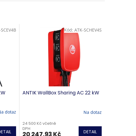
-SCEV4B
Kód:
ATK-SCHEV4S
2kW
ANTIK WallBox Sharing AC 22 kW
Na dotaz
Na dotaz
24 500 Kč včetně
DPH
DETAIL
DETAIL
20 247,93 Kč