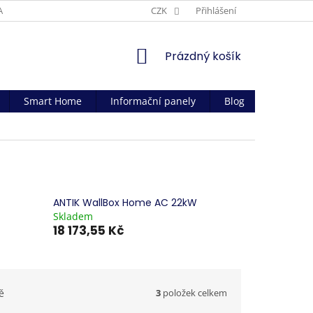
AČNÍ PODMÍNKY
CZK
Přihlášení
NÁKUPNÍ
Prázdný košík
KOŠÍK
Smart Home
Informační panely
Blog
Kontakt
ANTIK WallBox Home AC 22kW
Skladem
18 173,55 Kč
3
položek celkem
ě