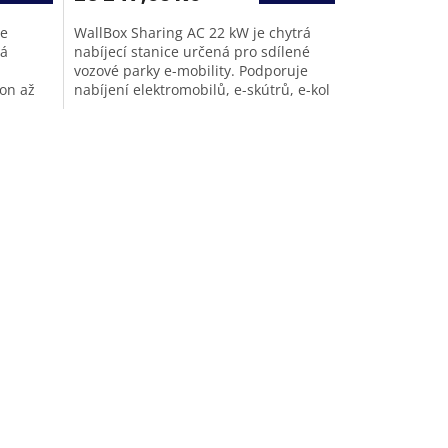
je
WallBox Sharing AC 22 kW je chytrá
ná
nabíjecí stanice určená pro sdílené
vozové parky e-mobility. Podporuje
kon až
nabíjení elektromobilů, e-skútrů, e-kol
..
a e-mopedů...