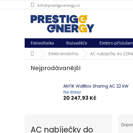
Přejít
info@prestige-energy.cz
na
obsah
Fotovoltaika
Rozvaděče
Elektro příslušen
Domů
Elektromobilita
AC nabíječky do 22k
Nejprodávanější
ANTIK WallBox Sharing AC 22 kW
Na dotaz
20 247,93 Kč
Ř
a
Dopo
AC nabíječky do
z