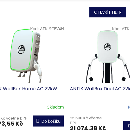
OTEVŘÍT FILTR
Kód:
ATK-SCEV4H
Kód:
ATK
K WallBox Home AC 22kW
ANTIK WallBox Dual AC 2
Skladem
25 500 Kč včetně
0 Kč včetně DPH
Do košíku
73,55 Kč
DPH
21 074,38 Kč