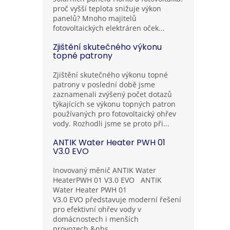
proč vyšší teplota snižuje výkon
panelů? Mnoho majitelů
fotovoltaických elektráren oček...
Zjištění skutečného výkonu
topné patrony
Zjištění skutečného výkonu topné
patrony v poslední době jsme
zaznamenali zvýšený počet dotazů
týkajících se výkonu topných patron
používaných pro fotovoltaický ohřev
vody. Rozhodli jsme se proto při...
ANTIK Water Heater PWH 01
V3.0 EVO
Inovovaný měnič ANTIK Water
HeaterPWH 01 V3.0 EVO ANTIK
Water Heater PWH 01
V3.0 EVO představuje moderní řešení
pro efektivní ohřev vody v
domácnostech i menších
provozech.&nbs...