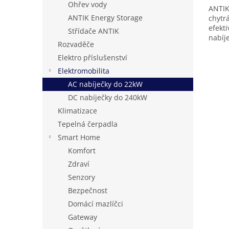
Ohřev vody
ANTIK
ANTIK Energy Storage
chytr
efekt
Střídače ANTIK
nabíj
Rozvaděče
až 22 
Elektro příslušenství
Elektromobilita
AC nabíječky do 22kW
DC nabíječky do 240kW
Klimatizace
Tepelná čerpadla
Smart Home
Komfort
Zdraví
Senzory
Bezpečnost
Domácí mazlíčci
Gateway