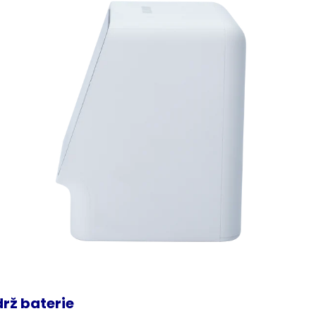
drž
baterie