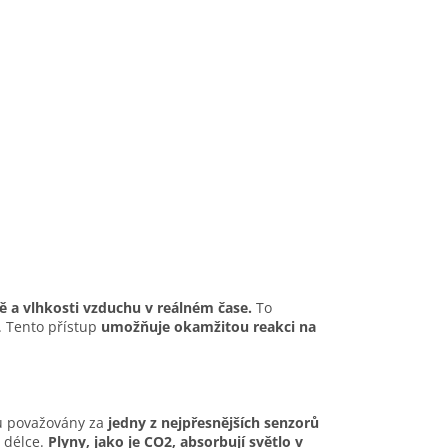
ě a vlhkosti vzduchu v reálném čase.
To
. Tento přístup
umožňuje okamžitou reakci na
ou považovány za
jedny z nejpřesnějších senzorů
 délce.
Plyny, jako je CO2, absorbují světlo v