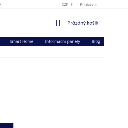
AČNÍ PODMÍNKY
CZK
Přihlášení
NÁKUPNÍ
Prázdný košík
KOŠÍK
Smart Home
Informační panely
Blog
Kontakt