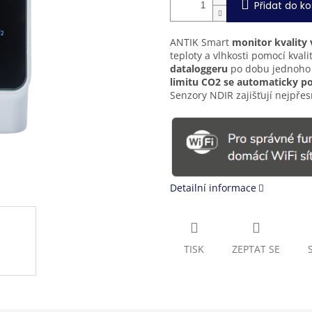
Přidat do ko
ANTIK Smart
monitor kvality 
teploty a vlhkosti pomocí kval
dataloggeru
po dobu jednoho 
limitu CO2 se automaticky po
Senzory NDIR zajišťují nejpře
Detailní informace
TISK
ZEPTAT SE