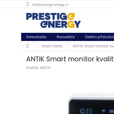
Přejít
info@prestige-energy.cz
na
obsah
Fotovoltaika
Rozvaděče
Elektro příslušen
Domů
Smart Home
ANTIK Smart monitor kv
ANTIK Smart monitor kvali
Značka:
ANTIK