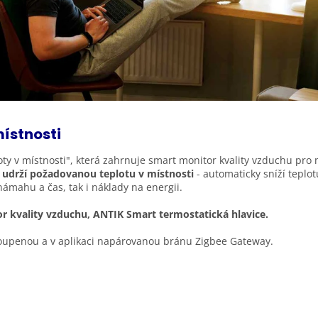
ístnosti
y v místnosti", která zahrnuje smart monitor kvality vzduchu pro m
 udrží požadovanou teplotu v místnosti
- automaticky sníží teplotu
k námahu a čas, tak i náklady na energii.
 kvality vzduchu, ANTIK Smart termostatická hlavice.
akoupenou a v aplikaci napárovanou bránu Zigbee Gateway.