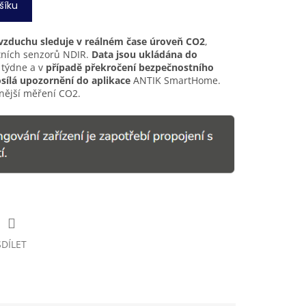
šíku
vzduchu sleduje v reálném čase úroveň CO2
,
itních senzorů NDIR.
Data jsou ukládána do
týdne a v
případě překročení bezpečnostního
sílá upozornění do aplikace
ANTIK SmartHome.
snější měření CO2.
SDÍLET