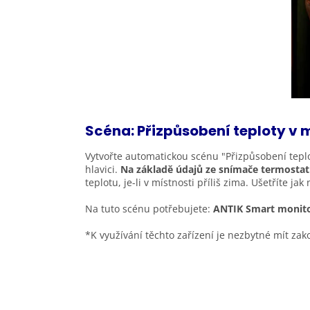
Scéna: Přizpůsobení teploty v
m
Vytvořte automatickou scénu "Přizpůsobení teplot
hlavici.
Na základě údajů ze snímače termostat
teplotu, je-li v místnosti příliš zima. Ušetříte ja
Na tuto scénu potřebujete:
ANTIK Smart monitor
*K využívání těchto zařízení je nezbytné mít z