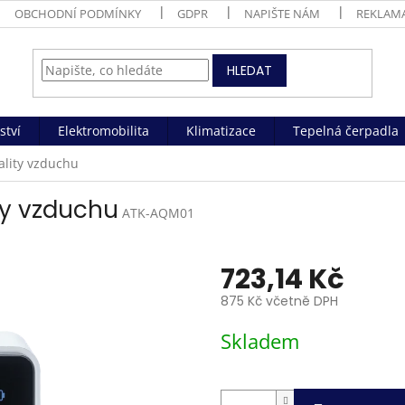
OBCHODNÍ PODMÍNKY
GDPR
NAPIŠTE NÁM
REKLAM
HLEDAT
ství
Elektromobilita
Klimatizace
Tepelná čerpadla
ality vzduchu
ty vzduchu
ATK-AQM01
723,14 Kč
875 Kč včetně DPH
Měrná
Skladem
cena: