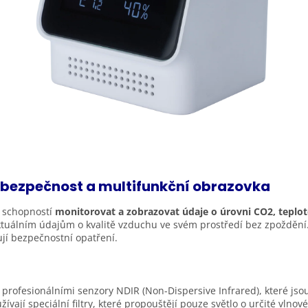
á bezpečnost a multifunkční obrazovka
 schopností
monitorovat a zobrazovat údaje o úrovni CO2, teplot
ktuálním údajům o kvalitě vzduchu ve svém prostředí bez zpoždění
ují bezpečnostní opatření.
profesionálními senzory NDIR (Non-Dispersive Infrared), které js
vají speciální filtry, které propouštějí pouze světlo o určité vlnové