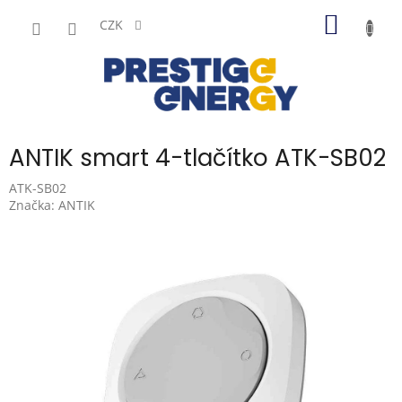
Přejít
NÁKUP
na
CZK
obsah
KOŠÍK
ANTIK smart 4-tlačítko ATK-SB02
ATK-SB02
Značka:
ANTIK