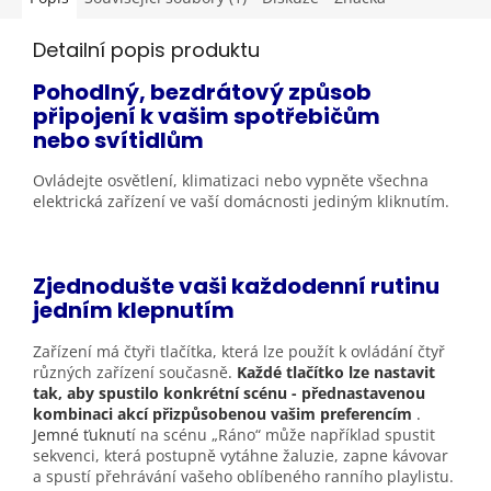
Detailní popis produktu
Pohodlný, bezdrátový způsob
připojení k vašim spotřebičům
nebo
svítidlům
Ovládejte osvětlení, klimatizaci nebo vypněte všechna
elektrická zařízení ve vaší domácnosti jediným
kliknutím.
Zjednodušte vaši každodenní rutinu
jedním klepnutím
Zařízení má čtyři tlačítka, která lze použít k ovládání čtyř
různých zařízení současně
.
Každé tlačítko lze nastavit
tak, aby spustilo konkrétní scénu - přednastavenou
kombinaci akcí přizpůsobenou vašim preferencím
.
Jemné ťuknut
í na scénu „Ráno“ může například spustit
sekvenci, která postupně vytáhne žaluzie, zapne kávovar
a spustí přehrávání vašeho oblíbeného ranního playlistu.