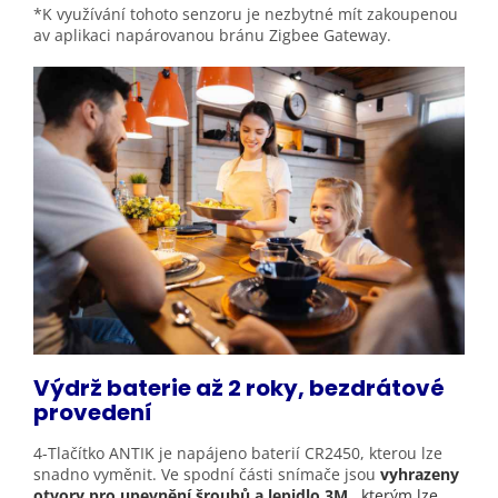
*K využívání tohoto senzoru je nezbytné mít zakoupenou
av aplikaci napárovanou bránu Zigbee Gateway.
Výdrž baterie až 2 roky, bezdrátové
provedení
4-Tlačítko ANTIK je napájeno baterií CR2450, kterou lze
snadno vyměnit. Ve spodní části snímače jsou
vyhrazeny
otvory pro upevnění šroubů a lepidlo 3M
, kterým lze