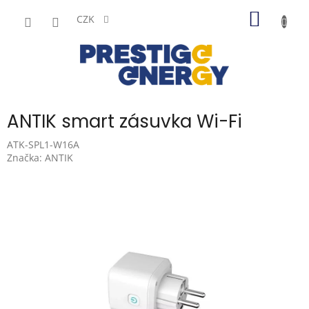
Přejít
NÁKUP
na
CZK
obsah
KOŠÍK
ANTIK smart zásuvka Wi-Fi
ATK-SPL1-W16A
Značka:
ANTIK