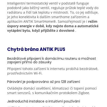
Inteligentní termostatický ventil v podstatě funguje
podobně jako běžný ventil, reguluje průtok teplé vody do
radiátoru a řídí tak teplotu v místnosti. To, co jej odlišuje,
je jeho konektivita k dalším smarthome zařízením a
aplikacím ANTIK SmartHome®. Samozřejmostí je i
režim
úspory energie v době, kdy nejste doma a automatické
vytápění bytu, když přijíždíte z dovolené
.
Chytrá brána ANTIK PLUS
Bezdrátové připojení k domácímu routeru a možnost
zapojení přímo do zásuvky
Připojení tohoto zařízení k internetu probíhá bezdrátově,
prostřednictvím Wi-Fi.
Párování je podporováno až pro 128 zařízení
Ovládejte domácí osvětlení, klimatizaci či topení pomocí
smart senzorů, s komunikačním protokolem Zigbee.
Jednoduchá instalace a intuitivní používání