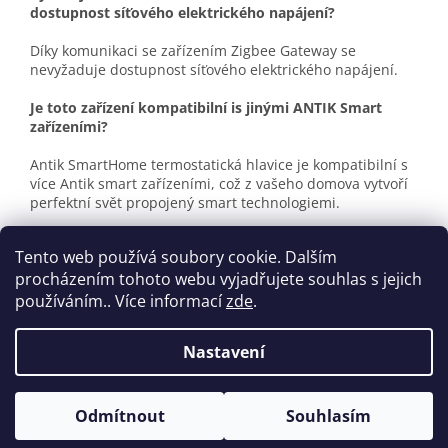
dostupnost síťového elektrického napájení?
Díky komunikaci se zařízením Zigbee Gateway se
nevyžaduje dostupnost síťového elektrického napájení.
Je toto zařízení kompatibilní is jinými ANTIK Smart
zařízeními?
Antik SmartHome termostatická hlavice je kompatibilní s
více Antik smart zařízeními, což z vašeho domova vytvoří
perfektní svět propojený smart technologiemi.
Tento web používá soubory cookie. Dalším
procházením tohoto webu vyjadřujete souhlas s jejich
Z
používáním.. Více informací
zde
.
á
Vytvořil Shoptet
p
Nastavení
a
t
Copyright 2026
antikshop.eu
. Všechna práva vyhrazena.
í
Odmítnout
Souhlasím
Upravit nastavení cookies