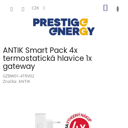
Přejít
NÁKUP
na
CZK
obsah
KOŠÍK
ANTIK Smart Pack 4x
termostatická hlavice 1x
gateway
GZBW01-4TRV02
Značka:
ANTIK