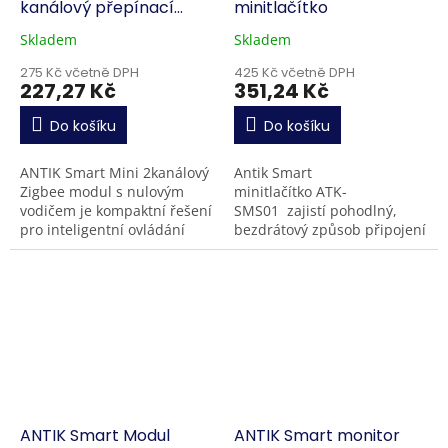
kanálový přepínací
minitlačítko
modul Zigbee
Skladem
Skladem
275 Kč včetně DPH
425 Kč včetně DPH
227,27 Kč
351,24 Kč
Do košíku
Do košíku
ANTIK Smart Mini 2kanálový
Antik Smart
Zigbee modul s nulovým
minitlačítko ATK-
vodičem je kompaktní řešení
SMS01 zajistí pohodlný,
pro inteligentní ovládání
bezdrátový způsob připojení
světel bez nutnosti zásahu
k vašim spotřebičům nebo
do elektroinstalace. Instaluje
svítidlům. Ovládejte
se za...
osvětlení, klimatizaci nebo...
ANTIK Smart Modul
ANTIK Smart monitor