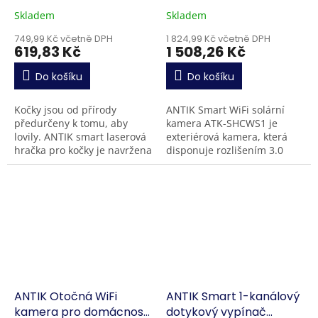
kočky
Skladem
Skladem
749,99 Kč včetně DPH
1 824,99 Kč včetně DPH
619,83 Kč
1 508,26 Kč
Do košíku
Do košíku
Kočky jsou od přírody
ANTIK Smart WiFi solární
předurčeny k tomu, aby
kamera ATK-SHCWS1 je
lovily. ANTIK smart laserová
exteriérová kamera, která
hračka pro kočky je navržena
disponuje rozlišením 3.0
tak, aby zábavnou formou
megapixely (2304 x 1290
probudila vrozené instinkty
bodů). Video zaznamenává
lovu. Vaši chlupatí...
ve formátu H.264/H.265 při...
ANTIK Otočná WiFi
ANTIK Smart 1-kanálový
kamera pro domácnost
dotykový vypínač