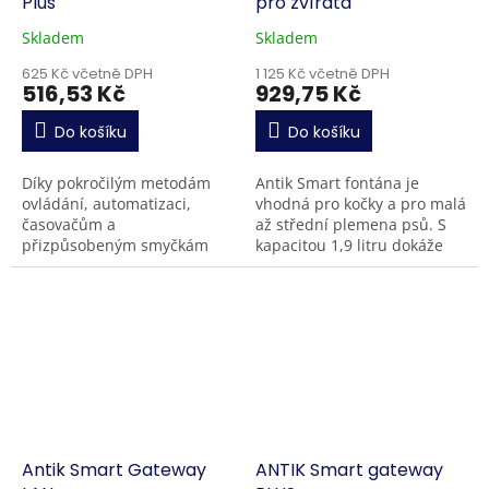
Plus
pro zvířáta
Skladem
Skladem
625 Kč včetně DPH
1 125 Kč včetně DPH
516,53 Kč
929,75 Kč
Do košíku
Do košíku
Díky pokročilým metodám
Antik Smart fontána je
ovládání, automatizaci,
vhodná pro kočky a pro malá
časovačům a
až střední plemena psů. S
přizpůsobeným smyčkám
kapacitou 1,9 litru dokáže
může být ANTIK Fingerbot
zajistit čistou vodu pro vaše
Plus vaším praktickým
mazlíčky i několik dní v kuse.
společníkem, díky kterému
2-stupňová...
budou vaše klasické...
Antik Smart Gateway
ANTIK Smart gateway