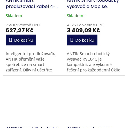
ANTIK smart
ANTIK Smart Robotický
prodlužovací kabel 4-
vysavač a Mop se
zásuvkový + 2 USB
zásobníkem RVC04C
Skladem
Skladem
759 Kč včetně DPH
4 125 Kč včetně DPH
627,27 Kč
3 409,09 Kč
Do košíku
Do košíku
Inteligentní prodlužovačka
ANTIK Smart robotický
ANTIK přemění vaše
vysavač RVC04C je
spotřebiče na smart
kompaktní, ale výkonné
zařízení. Díky ní ušetříte
řešení pro každodenní úklid
nejen čas, ale díky
domácnosti. Díky laserové
monitoringu spotřeby a
navigaci ,
velkému množství využití i
současnému vysávání a...
peníze. Přes...