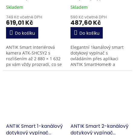
5.0 MP
(150W)
Skladem
Skladem
749 Kč včetně DPH
590 Kč včetně DPH
619,01 Kč
487,60 Kč
Do košíku
Do košíku
ANTIK Smart interiérová
Elegantní 1kanálový smart
kamera ATK-SHC5Y2 s
dotykový vypínač s
rozlišením až 2 880 × 1 632
ovládáním přes aplikaci
px vám vždy prozradí, co se
ANTIK SmartHome® a
děje ve vaší domácnosti,
hlasovými asistenty Google
když zrovna nejste doma.
Home a Amazon Alexa.
Informuje vás o
Umožňuje ovládání
případném...
jednoho...
ANTIK Smart 1-kanálový
ANTIK Smart 2-kanálový
dotykový vypínač
dotykový vypínač