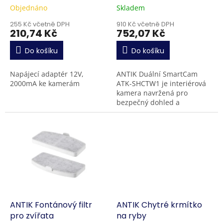
k
GA-1202000V
Objednáno
Skladem
t
ů
255 Kč včetně DPH
910 Kč včetně DPH
210,74 Kč
752,07 Kč
Do košíku
Do košíku
Napájecí adaptér 12V,
ANTIK Duální SmartCam
2000mA ke kamerám
ATK-SHCTW1 je interiérová
kamera navržená pro
bezpečný dohled a
komunikaci v domácnosti.
Zařízení nabízí Full HD
1080p obraz se širokým...
ANTIK Fontánový filtr
ANTIK Chytré krmítko
pro zvířata
na ryby