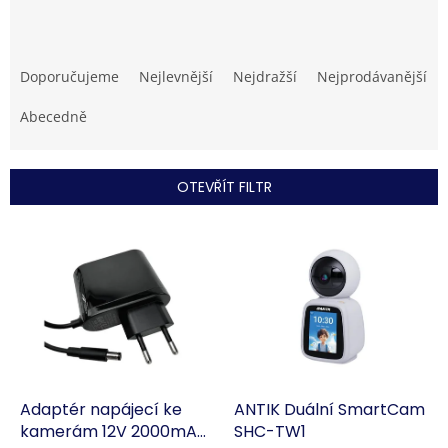
Ř
a
Doporučujeme
Nejlevnější
Nejdražší
Nejprodávanější
z
e
Abecedně
n
í
p
OTEVŘÍT FILTR
r
o
V
d
ý
u
p
k
i
t
s
ů
p
r
o
d
Adaptér napájecí ke
ANTIK Duální SmartCam
u
kamerám 12V 2000mA
SHC-TW1