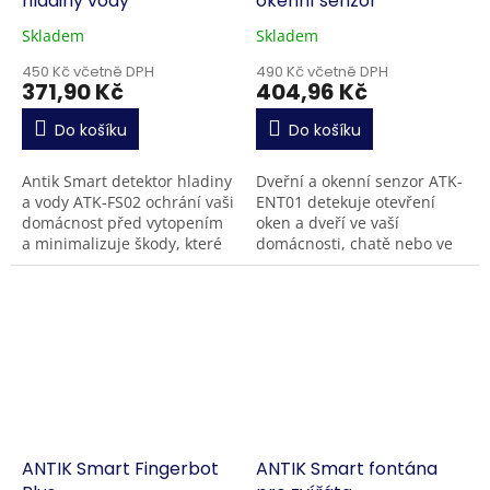
hladiny vody
okenní senzor
Skladem
Skladem
450 Kč včetně DPH
490 Kč včetně DPH
371,90 Kč
404,96 Kč
Do košíku
Do košíku
Antik Smart detektor hladiny
Dveřní a okenní senzor ATK-
a vody ATK-FS02 ochrání vaši
ENT01 detekuje otevření
domácnost před vytopením
oken a dveří ve vaší
a minimalizuje škody, které
domácnosti, chatě nebo ve
byste mohli způsobit sobě
firmě. Senzor se jednoduše
nebo vašim sousedům díky...
umístí na jakýkoli rám dveří
a oken, bez...
ANTIK Smart Fingerbot
ANTIK Smart fontána