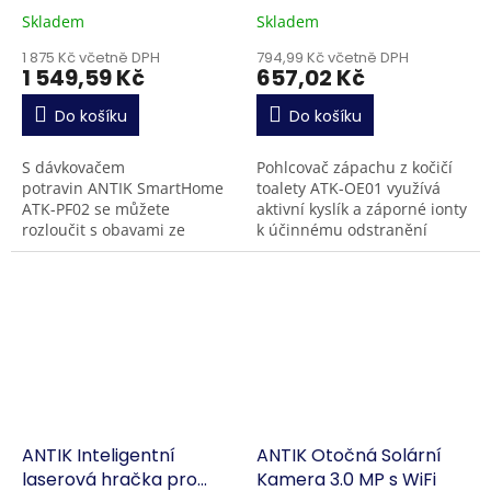
zápachu
Skladem
Skladem
1 875 Kč včetně DPH
794,99 Kč včetně DPH
1 549,59 Kč
657,02 Kč
Do košíku
Do košíku
S dávkovačem
Pohlcovač zápachu z kočičí
potravin ANTIK SmartHome
toalety ATK-OE01 využívá
ATK-PF02 se můžete
aktivní kyslík a záporné ionty
rozloučit s obavami ze
k účinnému odstranění
zmeškaných jídel nebo
nepříjemných pachů a
nesprávné kontroly porcí.
zajištění důkladné
Jeho uživatelsky přívětivá
sterilizace toalety...
mobilní...
ANTIK Inteligentní
ANTIK Otočná Solární
laserová hračka pro
Kamera 3.0 MP s WiFi