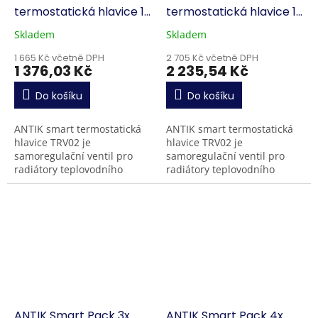
termostatická hlavice 1x
termostatická hlavice 1x
gateway
gateway
Skladem
Skladem
1 665 Kč včetně DPH
2 705 Kč včetně DPH
1 376,03 Kč
2 235,54 Kč
Do košíku
Do košíku
ANTIK smart termostatická
ANTIK smart termostatická
hlavice TRV02 je
hlavice TRV02 je
samoregulační ventil pro
samoregulační ventil pro
radiátory teplovodního
radiátory teplovodního
vytápění v bytech nebo
vytápění v bytech nebo
domech. Samozřejmostí je
domech. Samozřejmostí je
také režim úspory energie v
také režim úspory energie v
době,...
době,...
ANTIK Smart Pack 3x
ANTIK Smart Pack 4x