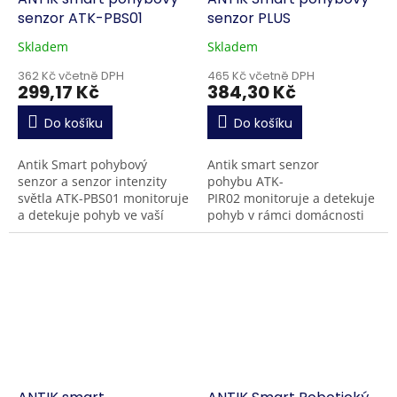
senzor ATK-PBS01
senzor PLUS
Skladem
Skladem
362 Kč včetně DPH
465 Kč včetně DPH
299,17 Kč
384,30 Kč
Do košíku
Do košíku
Antik Smart pohybový
Antik smart senzor
senzor a senzor intenzity
pohybu ATK-
světla ATK-PBS01 monitoruje
PIR02 monitoruje a detekuje
a detekuje pohyb ve vaší
pohyb v rámci domácnosti
domácnosti, chatě nebo
nebo na chatě. V případě
firmě. V případě
neoprávněného vniknutí si
neoprávněného vniknutí,
dokážete pomocí funkcí v
si...
aplikaci...