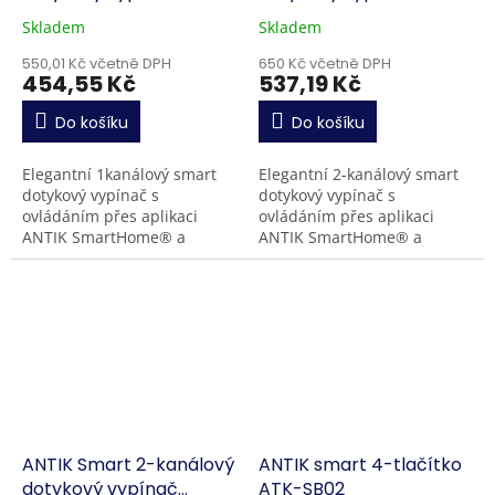
(250W)
(150W)
Skladem
Skladem
550,01 Kč včetně DPH
650 Kč včetně DPH
454,55 Kč
537,19 Kč
Do košíku
Do košíku
Elegantní 1kanálový smart
Elegantní 2-kanálový smart
dotykový vypínač s
dotykový vypínač s
ovládáním přes aplikaci
ovládáním přes aplikaci
ANTIK SmartHome® a
ANTIK SmartHome® a
hlasovými asistenty Google
hlasovými asistenty Google
Home a Amazon Alexa.
Home a Amazon Alexa.
Umožňuje ovládání
Umožňuje ovládání dvou...
jednoho...
ANTIK Smart 2-kanálový
ANTIK smart 4-tlačítko
dotykový vypínač
ATK-SB02