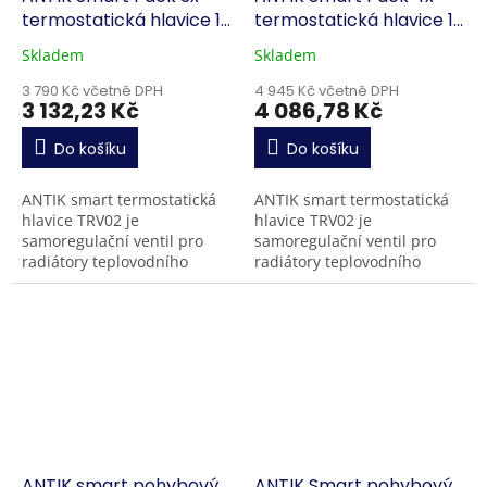
termostatická hlavice 1x
termostatická hlavice 1x
gateway
gateway
Skladem
Skladem
3 790 Kč včetně DPH
4 945 Kč včetně DPH
3 132,23 Kč
4 086,78 Kč
Do košíku
Do košíku
ANTIK smart termostatická
ANTIK smart termostatická
hlavice TRV02 je
hlavice TRV02 je
samoregulační ventil pro
samoregulační ventil pro
radiátory teplovodního
radiátory teplovodního
vytápění v bytech nebo
vytápění v bytech nebo
domech. Samozřejmostí je
domech. Samozřejmostí je
také režim úspory energie v
také režim úspory energie v
době,...
době,...
ANTIK smart pohybový
ANTIK Smart pohybový