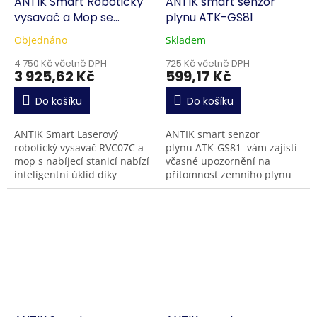
ANTIK Smart Robotický
ANTIK smart senzor
vysavač a Mop se
plynu ATK-GS81
zásobníkem RVC07C
Objednáno
Skladem
4 750 Kč včetně DPH
725 Kč včetně DPH
3 925,62 Kč
599,17 Kč
Do košíku
Do košíku
ANTIK Smart Laserový
ANTIK smart senzor
robotický vysavač RVC07C a
plynu ATK-GS81 vám zajistí
mop s nabíjecí stanicí nabízí
včasné upozornění na
inteligentní úklid díky
přítomnost zemního plynu
přesné laserové navigaci
ve vašem monitorovaném
LDS, silnému sacímu výkonu
prostoru. Když koncentrace
až 10 000...
zemního plynu v...