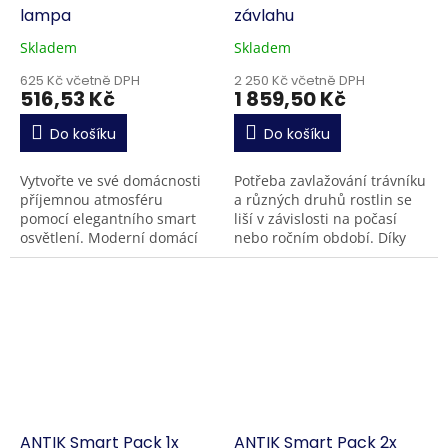
lampa
závlahu
Skladem
Skladem
625 Kč včetně DPH
2 250 Kč včetně DPH
516,53 Kč
1 859,50 Kč
Do košíku
Do košíku
Vytvořte ve své domácnosti
Potřeba zavlažování trávníku
příjemnou atmosféru
a různých druhů rostlin se
pomocí elegantního smart
liší v závislosti na počasí
osvětlení. Moderní domácí
nebo ročním období. Díky
osvětlení ATK-AGL3 , které
ANTIK smart zavlažovači
vám umožní nejen zapínat a
nyní můžete udržovat svou
vypínat světla...
zahradu z...
ANTIK Smart Pack 1x
ANTIK Smart Pack 2x