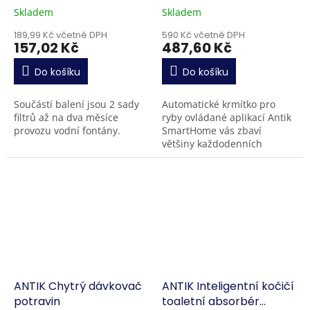
Skladem
Skladem
189,99 Kč včetně DPH
590 Kč včetně DPH
157,02 Kč
487,60 Kč
Do košíku
Do košíku
Součástí balení jsou 2 sady
Automatické krmítko pro
filtrů až na dva měsíce
ryby ovládané aplikací Antik
provozu vodní fontány.
SmartHome vás zbaví
většiny každodenních
povinností spojených s péčí
o akvárium. Zjednodušte si
krmení rybiček
zakoupením...
ANTIK Chytrý dávkovač
ANTIK Inteligentní kočičí
potravin
toaletní absorbér