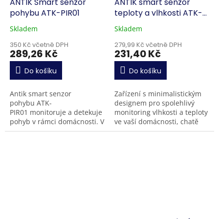
ANTIK Smart senzor
ANTIK smart senzor
pohybu ATK-PIR01
teploty a vlhkosti ATK-
THS02
Skladem
Skladem
350 Kč včetně DPH
279,99 Kč včetně DPH
289,26 Kč
231,40 Kč
Do košíku
Do košíku
Antik smart senzor
Zařízení s minimalistickým
pohybu ATK-
designem pro spolehlivý
PIR01 monitoruje a detekuje
monitoring vlhkosti a teploty
pohyb v rámci domácnosti. V
ve vaší domácnosti, chatě
případě neoprávněného
nebo firmě. Aktuální i
vniknutí si dokážete pomocí
historické údaje se zobrazují
funkcí v aplikaci Antik...
přehledně v...