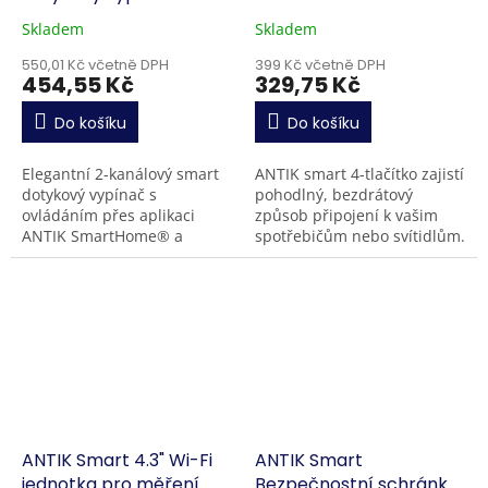
(250W)
Skladem
Skladem
550,01 Kč včetně DPH
399 Kč včetně DPH
454,55 Kč
329,75 Kč
Do košíku
Do košíku
Elegantní 2-kanálový smart
ANTIK smart 4-tlačítko zajistí
dotykový vypínač s
pohodlný, bezdrátový
ovládáním přes aplikaci
způsob připojení k vašim
ANTIK SmartHome® a
spotřebičům nebo svítidlům.
hlasovými asistenty Google
Ovládejte osvětlení,
Home a Amazon Alexa.
klimatizaci nebo vypněte
Umožňuje ovládání dvou
všechna elektrická...
světelných...
ANTIK Smart 4.3" Wi-Fi
ANTIK Smart
jednotka pro měření
Bezpečnostní schránka