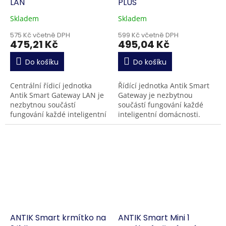
LAN
PLUS
Skladem
Skladem
575 Kč včetně DPH
599 Kč včetně DPH
475,21 Kč
495,04 Kč
Do košíku
Do košíku
Centrální řídicí jednotka
Řídící jednotka Antik Smart
Antik Smart Gateway LAN je
Gateway je nezbytnou
nezbytnou součástí
součástí fungování každé
fungování každé inteligentní
inteligentní domácnosti.
domácnosti. Umožní vám
Umožní vám vzájemně
vzájemně propojit a ovládat
propojit a ovládat všechna
všechna inteligentní...
chytrá zařízení
komunikující...
ANTIK Smart krmítko na
ANTIK Smart Mini 1