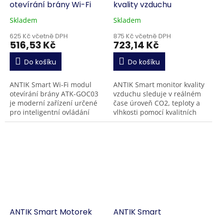
otevírání brány Wi-Fi
kvality vzduchu
Skladem
Skladem
625 Kč včetně DPH
875 Kč včetně DPH
516,53 Kč
723,14 Kč
Do košíku
Do košíku
ANTIK Smart Wi-Fi modul
ANTIK Smart monitor kvality
otevírání brány ATK-GOC03
vzduchu sleduje v reálném
je moderní zařízení určené
čase úroveň CO2, teploty a
pro inteligentní ovládání
vlhkosti pomocí kvalitních
garážových dveří nebo
senzorů NDIR. Data jsou
vjezdových vrat přes mobilní
ukládána do dataloggeru po
aplikaci, hlasové...
dobu jednoho týdne...
ANTIK Smart Motorek
ANTIK Smart