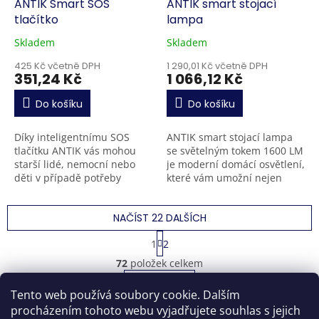
ANTIK Smart SOS
ANTIK smart stojací
tlačítko
lampa
Skladem
Skladem
425 Kč včetně DPH
1 290,01 Kč včetně DPH
351,24 Kč
1 066,12 Kč
Do košíku
Do košíku
Díky inteligentnímu SOS
ANTIK smart stojací lampa
tlačítku ANTIK vás mohou
se světelným tokem 1600 LM
starší lidé, nemocní nebo
je moderní domácí osvětlení,
děti v případě potřeby
které vám umožní nejen
rychle a snadno kontaktovat.
zapínat a vypínat světla
Toto tlačítko slouží k
pomocí mobilního telefonu,
NAČÍST 22 DALŠÍCH
pohotovému kontaktu
ale také jednoduše...
nebo...
S
1
2
t
O
r
72
položek celkem
v
á
l
NAHORU
n
Tento web používá soubory cookie. Dalším
á
k
o
d
procházením tohoto webu vyjadřujete souhlas s jejich