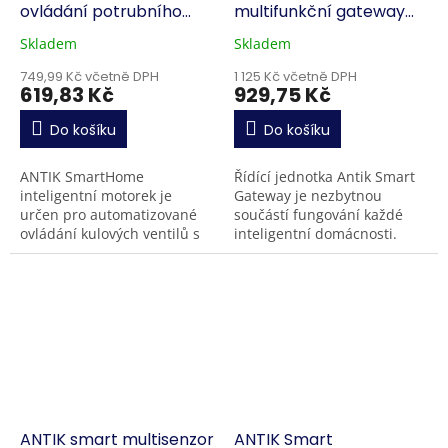
ovládání potrubního
multifunkční gateway
ventilu
ATK-MGZW03
Skladem
Skladem
749,99 Kč včetně DPH
1 125 Kč včetně DPH
619,83 Kč
929,75 Kč
Do košíku
Do košíku
ANTIK SmartHome
Řídící jednotka Antik Smart
inteligentní motorek je
Gateway je nezbytnou
určen pro automatizované
součástí fungování každé
ovládání kulových ventilů s
inteligentní domácnosti.
pákovou rukojetí pro vodu
Umožní vám vzájemně
nebo plyn . Zařízení
propojit a ovládat všechna
komunikuje přes WiFi 2,4...
chytrá zařízení
komunikující...
ANTIK smart multisenzor
ANTIK Smart