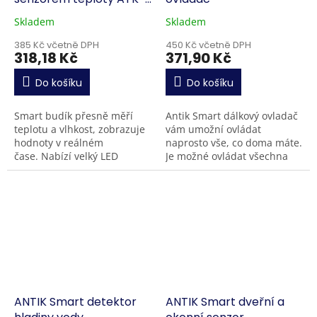
CLK1-WTH
Skladem
Skladem
385 Kč včetně DPH
450 Kč včetně DPH
318,18 Kč
371,90 Kč
Do košíku
Do košíku
Smart budík přesně měří
Antik Smart dálkový ovladač
teplotu a vlhkost, zobrazuje
vám umožní ovládat
hodnoty v reálném
naprosto vše, co doma máte.
čase. Nabízí velký LED
Je možné ovládat všechna
displej s nastavitelným
zařízení, pomocí
jasem, 9 budíkových tónů a
infračerveného signálu
regulovatelnou...
(např.: televizory, set-top-
boxy, DVD...
ANTIK Smart detektor
ANTIK Smart dveřní a