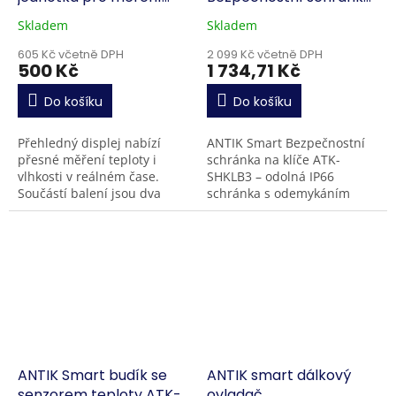
teploty a vlhkosti
na klíče
Skladem
Skladem
605 Kč včetně DPH
2 099 Kč včetně DPH
500 Kč
1 734,71 Kč
Do košíku
Do košíku
Přehledný displej nabízí
ANTIK Smart Bezpečnostní
přesné měření teploty i
schránka na klíče ATK-
vlhkosti v reálném čase.
SHKLB3 – odolná IP66
Součástí balení jsou dva
schránka s odemykáním
externí 433 MHz senzory,
otiskem prstu, PIN kódem a
které umožňují sledovat
přes aplikaci ANTIK
podmínky ve více
SmartHome . Podporuje až
místnostech...
100...
ANTIK Smart budík se
ANTIK smart dálkový
senzorem teploty ATK-
ovladač