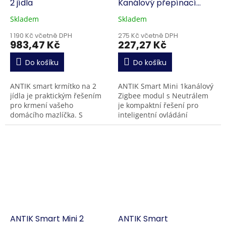
2 jídla
Kanálový přepínací
modul Zigbee
Skladem
Skladem
1 190 Kč včetně DPH
275 Kč včetně DPH
983,47 Kč
227,27 Kč
Do košíku
Do košíku
ANTIK smart krmítko na 2
ANTIK Smart Mini 1kanálový
jídla je praktickým řešením
Zigbee modul s Neutrálem
pro krmení vašeho
je kompaktní řešení pro
domácího mazlíčka. S
inteligentní ovládání
automatickým podáváním
jednoho světelného okruhu
mokrého a suchého krmiva
bez nutnosti přestavby
zajistíte, že strava vašeho
elektroinstalace.Instaluje
domácího...
se...
ANTIK Smart Mini 2
ANTIK Smart