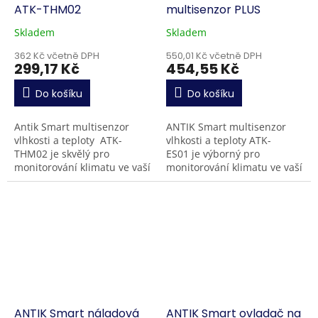
ATK-THM02
multisenzor PLUS
Skladem
Skladem
362 Kč včetně DPH
550,01 Kč včetně DPH
299,17 Kč
454,55 Kč
Do košíku
Do košíku
Antik Smart multisenzor
ANTIK Smart multisenzor
vlhkosti a teploty ATK-
vlhkosti a teploty ATK-
THM02 je skvělý pro
ES01 je výborný pro
monitorování klimatu ve vaší
monitorování klimatu ve vaší
domácnosti nebo chatě.
domácnosti, nebo na chatě
Aktuální i archivované údaje
Aktuální i historické údaje se
se zobrazují...
zobrazují...
ANTIK Smart náladová
ANTIK Smart ovladač na