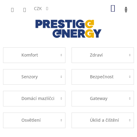
Přejít
NÁKUP
na
CZK
obsah
KOŠÍK
Komfort
Zdraví
Senzory
Bezpečnost
Domácí mazlíčci
Gateway
Osvětlení
Úklid a čištění