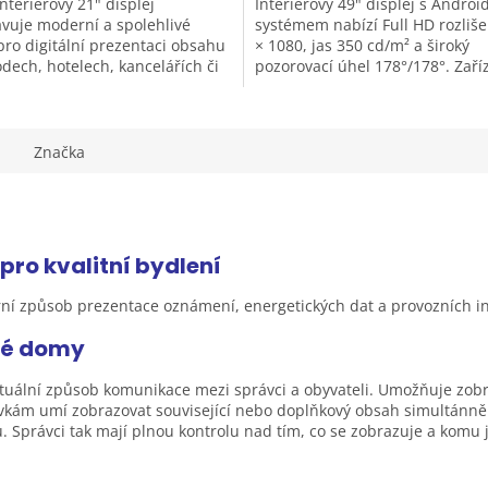
nteriérový 21" displej
Interiérový 49" displej s Androi
vuje moderní a spolehlivé
systémem nabízí Full HD rozliše
pro digitální prezentaci obsahu
× 1080, jas 350 cd/m² a široký
dech, hotelech, kancelářích či
pozorovací úhel 178°/178°. Zaří
ích prostorách. Kombinuje...
využívá procesor RK3288, 2G RA
Značka
pro kvalitní
bydlení
ní způsob prezentace oznámení, energetických dat a provozních i
vé
domy
aktuální způsob komunikace mezi správci a obyvateli. Umožňuje zo
vkám umí zobrazovat související nebo doplňkový obsah simultánně
ů. Správci tak mají plnou kontrolu nad tím, co se zobrazuje a komu