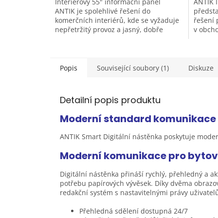
Interiérový 55" informační panel
ANTIK I
ANTIK je spolehlivé řešení do
předsta
komerčních interiérů, kde se vyžaduje
řešení 
nepřetržitý provoz a jasný, dobře
v obcho
čitelný obsah. Nabízí vysoký jas...
výstavn
Popis
Související soubory (1)
Diskuze
Detailní popis produktu
Moderní standard komunikace 
ANTIK Smart Digitální nástěnka poskytuje moder
Moderní komunikace pro byto
Digitální nástěnka přináší rychlý, přehledný a 
potřebu papírových vývěsek. Díky dvěma obrazo
redakční systém s nastavitelnými právy uživatel
Přehledná sdělení dostupná 24/7