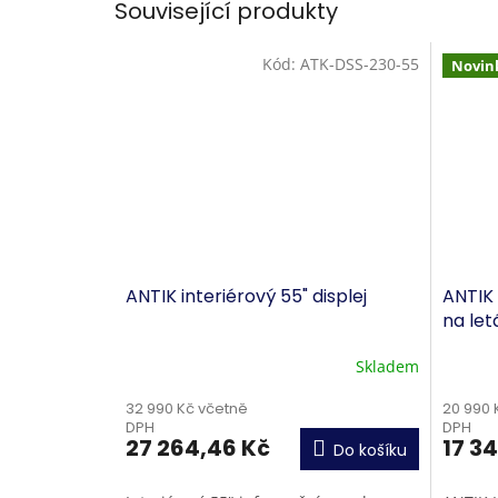
Související produkty
Kód:
ATK-DSS-230-55
Novin
ANTIK interiérový 55" displej
ANTIK 
na let
Skladem
32 990 Kč včetně
20 990 
DPH
DPH
27 264,46 Kč
17 34
Do košíku