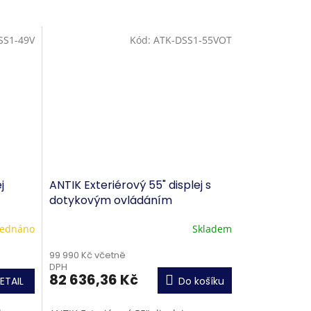
SS1-49V
Kód:
ATK-DSS1-55VOT
j
ANTIK Exteriérový 55" displej s
dotykovým ovládáním
ednáno
Skladem
99 990 Kč včetně
DPH
82 636,36 Kč
ETAIL
Do košíku