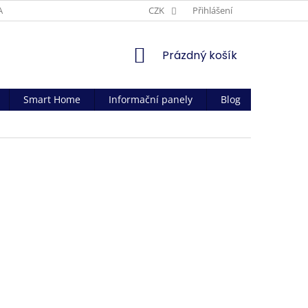
AČNÍ PODMÍNKY
CZK
Přihlášení
NÁKUPNÍ
Prázdný košík
KOŠÍK
Smart Home
Informační panely
Blog
Kontakt