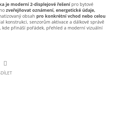
ka je moderní 2-displejové řešení
pro bytové
dno
zveřejňovat oznámení, energetické údaje,
matizovaný obsah
pro konkrétní vchod nebo celou
al konstrukci, senzorům aktivace a dálkové správě
y, kde přináší pořádek, přehled a moderní vizuální
SDÍLET