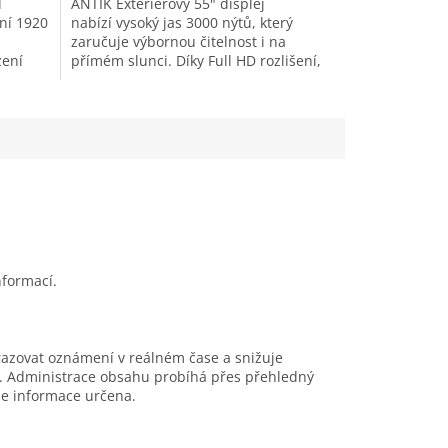
d
ANTIK Exteriérový 55" displej
ní 1920
nabízí vysoký jas 3000 nýtů, který
zaručuje výbornou čitelnost i na
zení
přímém slunci. Díky Full HD rozlišení,
M...
TRUECOLOR™ kalibraci a...
nformací.
brazovat oznámení v reálném čase a snižuje
. Administrace obsahu probíhá přes přehledný
 je informace určena.