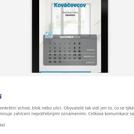
í
tní vchod, blok nebo ulici. Obyvatelé tak vidí jen to, co se týká je
iminuje zahlcení nepotřebnými oznámeními. Celková komunikace se s
tel