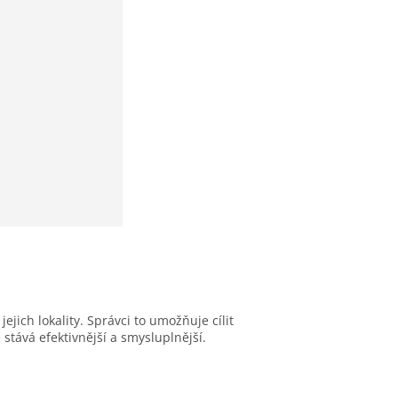
jich lokality. Správci to umožňuje cílit
tává efektivnější a smysluplnější.