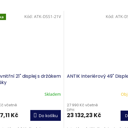
Kód:
ATK-DSS1-21V
Kód:
ATK-D
ka
vnitřní 21" displej s držákem
ANTIK Interiérový 49" Disple
áky
Skladem
Obj
Kč včetně
27 990 Kč včetně
DPH
7,11 Kč
23 132,23 Kč
Do košíku
D