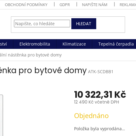
OBCHODNÍ PODMÍNKY
GDPR
NAPIŠTE NÁM
REKLAM
HLEDAT
ství
Elektromobilita
Klimatizace
Tepelná čerpadla
ální nástěnka pro bytové domy
těnka pro bytové domy
ATK-SCDBB1
10 322,31 Kč
12 490 Kč včetně DPH
Měrná
Objednáno
cena:
Položka byla vyprodána…