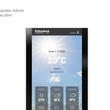
správa, město)
ový dům