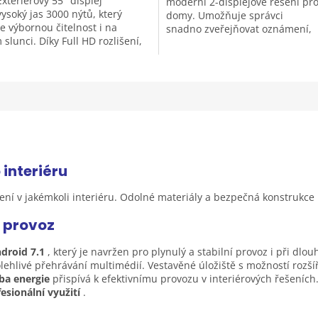
xteriérový 55" displej
moderní 2-displejové řešení pr
vysoký jas 3000 nýtů, který
domy. Umožňuje správci
e výbornou čitelnost i na
snadno zveřejňovat oznámení,
slunci. Díky Full HD rozlišení,
energetické údaje, komunitní...
OR™ kalibraci a...
o
interiéru
zení v jakémkoli interiéru. Odolné materiály a bezpečná konstrukce
ý
provoz
droid 7.1
, který je navržen pro plynulý a stabilní provoz i při d
lehlivé přehrávání multimédií. Vestavěné úložiště s možností rozš
ba energie
přispívá k efektivnímu provozu v interiérových řešeních
esionální využití
.