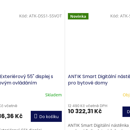
Kód:
ATK-DSS1-55VOT
Kód:
ATK-
Novinka
Exteriérový 55" displej s
ANTIK Smart Digitální nást
ovým ovládáním
pro bytové domy
Skladem
Obj
Kč včetně
12 490 Kč včetně DPH
10 322,31 Kč
D
36,36 Kč
Do košíku
ANTIK Smart Digitální nástěnka 