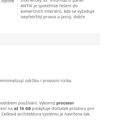
Interiérový 55" informační panel
o bytové
ANTIK je spolehlivé řešení do
komerčních interiérů, kde se vyžaduje
nepřetržitý provoz a jasný, dobře
čitelný obsah. Nabízí vysoký jas...
 minimalizují údržbu i provozní
rizika.
louhodobém používání. Výkonný
procesor
íření na
až 16 GB
poskytuje dostatek prostoru pro
. Celková architektura systému je navržena tak,