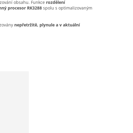
brazování obsahu. Funkce
rozdělení
nný procesor RK3288
spolu s optimalizovaným
azovány
nepřetržitě, plynule a v aktuální