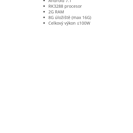
Android 7.1
RK3288 procesor
2G RAM
8G úložiště (max 16G)
Celkový výkon ≤100W