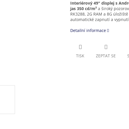
Interiérový 49" displej s And
jas 350 cd/m²
a široký pozorov
RK3288, 2G RAM a 8G úložiště 
automatické zapnutí a vypnutí
Detailní informace
TISK
ZEPTAT SE