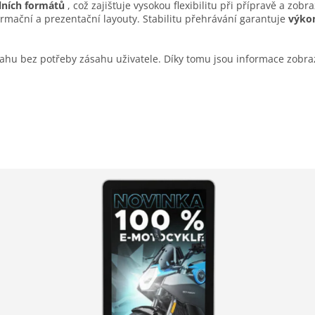
lních formátů
, což zajišťuje vysokou flexibilitu při přípravě a zo
mační a prezentační layouty. Stabilitu přehrávání garantuje
výko
sahu bez potřeby zásahu uživatele. Díky tomu jsou informace zobr