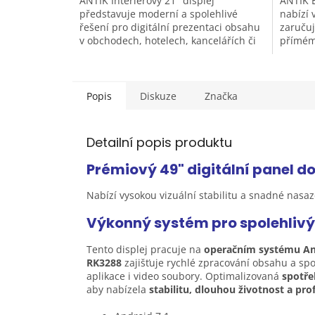
ANTIK Interiérový 21" displej
ANTIK E
představuje moderní a spolehlivé
nabízí 
řešení pro digitální prezentaci obsahu
zaručuj
v obchodech, hotelech, kancelářích či
přímém 
výstavních prostorách. Kombinuje...
TRUECOL
Popis
Diskuze
Značka
Detailní popis produktu
Prémiový 49" digitální panel d
Nabízí vysokou vizuální stabilitu a snadné nasa
Výkonný systém pro spolehliv
Tento displej pracuje na
operačním systému An
RK3288
zajišťuje rychlé zpracování obsahu a spo
aplikace i video soubory. Optimalizovaná
spotře
aby nabízela
stabilitu, dlouhou životnost a prof