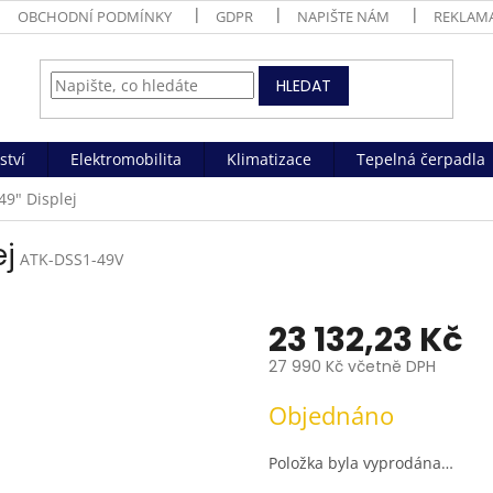
OBCHODNÍ PODMÍNKY
GDPR
NAPIŠTE NÁM
REKLAM
HLEDAT
ství
Elektromobilita
Klimatizace
Tepelná čerpadla
49" Displej
ej
ATK-DSS1-49V
23 132,23 Kč
27 990 Kč včetně DPH
Měrná
Objednáno
cena:
Položka byla vyprodána…