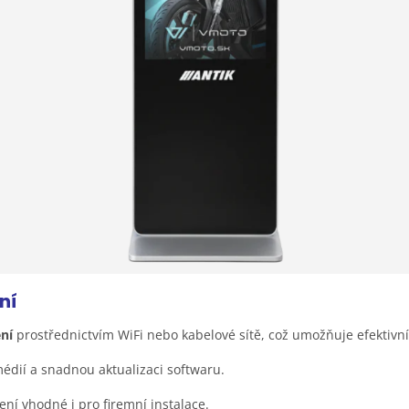
ní
ení
prostřednictvím WiFi nebo kabelové sítě, což umožňuje efektivn
édií a snadnou aktualizaci softwaru.
ení vhodné i pro firemní instalace.