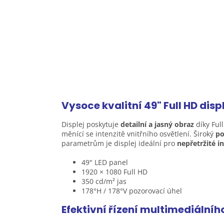
Vysoce kvalitní 49" Full HD
disp
Displej poskytuje
detailní a jasný obraz
díky Ful
měnící se intenzitě vnitřního osvětlení. Široký
po
parametrům je displej ideální pro
nepřetržité i
49" LED panel
1920 × 1080 Full HD
350 cd/m² jas
178°H / 178°V pozorovací úhel
Efektivní řízení multimediální