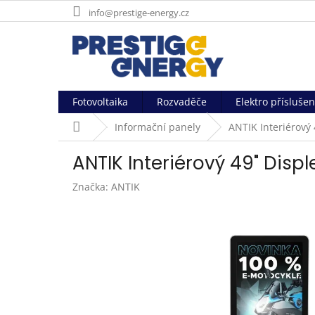
Přejít
info@prestige-energy.cz
na
obsah
Fotovoltaika
Rozvaděče
Elektro příslušen
Domů
Informační panely
ANTIK Interiérový 
ANTIK Interiérový 49" Displ
Značka:
ANTIK