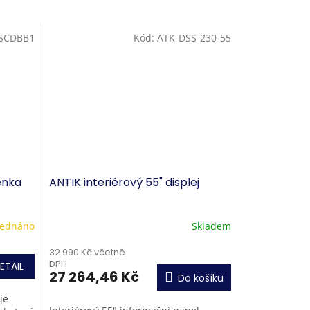
SCDBB1
Kód:
ATK-DSS-230-55
ěnka
ANTIK interiérový 55" displej
ednáno
Skladem
32 990 Kč včetně
DPH
ETAIL
27 264,46 Kč
Do košíku
je