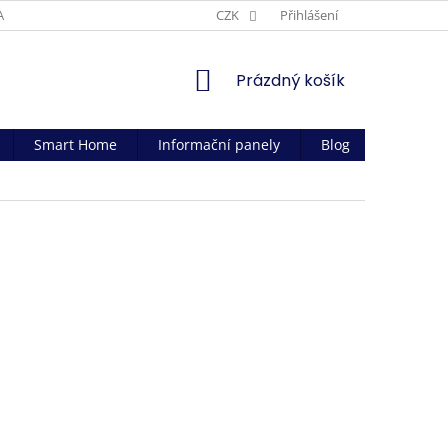
AČNÍ PODMÍNKY
CZK
Přihlášení
NÁKUPNÍ
Prázdný košík
KOŠÍK
Smart Home
Informační panely
Blog
Kontakt