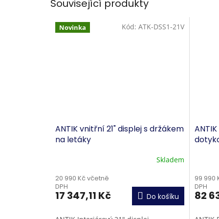
Související produkty
Kód:
ATK-DSS1-21V
Novinka
ANTIK vnitřní 21" displej s držákem
ANTIK 
na letáky
dotyk
Skladem
20 990 Kč včetně
99 990 
DPH
DPH
17 347,11 Kč
82 6
Do košíku