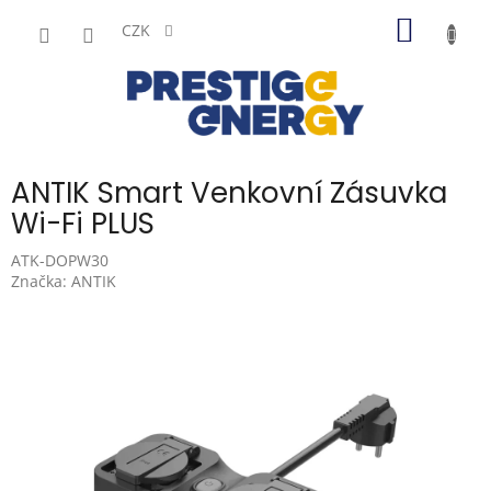
Přejít
NÁKUP
na
CZK
obsah
KOŠÍK
ANTIK Smart Venkovní Zásuvka
Wi-Fi PLUS
ATK-DOPW30
Značka:
ANTIK