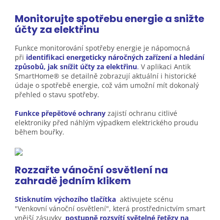
Monitorujte spotřebu energie a snižte
účty
za elektřinu
Funkce monitorování spotřeby energie je nápomocná
při
identifikaci energeticky náročných zařízení a hledání
způsobů, jak snížit účty za elektřinu
.
V aplikaci Antik
SmartHome® se detailně zobrazují aktuální i historické
údaje o spotřebě energie, což vám umožní mít dokonalý
přehled o stavu spotřeby.
Funkce přepěťové ochrany
zajistí ochranu citlivé
elektroniky před náhlým výpadkem elektrického proudu
během bouřky.
Rozzařte vánoční osvětlení na
zahradě jedním
klikem
Stisknutím výchozího tlačítka
aktivujete scénu
"Venkovní vánoční osvětlení", která prostřednictvím smart
vnější zásuvky
postupně rozsvítí světelné řetězy na