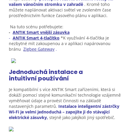
vašem vánočním stromku v zahradě
. Kromě toho
můžete naplánovat aktivaci světel ve zvoleném čase
prostřednictvím funkce časového plánu v aplikaci.
Na tuto scénu potřebujete:
-
ANTIK Smart vnější zásuvka
-
ANTIK Smart 4-tlačítko
*K využívání 4-tlačítka je
nezbytné mít zakoupenou a v aplikaci napárovanou
bránu
Zigbee Gateway
.
Jednoduchá instalace a
intuitivní
používání
Je kompatibilní s více ANTIK Smart zařízeními, která si
dokáží pomocí stejné komunikační technologie vzájemně
vyměňovat údaje a provést činnosti na základě
nastavených parametrů.
Instalace inteligentní zástrčky
Wi-Fi je velmi jednoduchá – zapojíte ji do stávající
elektrické zásuvky,
stejně jako jakýkoli jiný spotřebič.