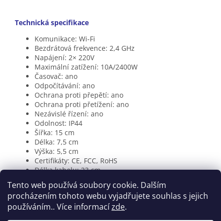
Technická specifikace
Komunikace: Wi-Fi
Bezdrátová frekvence: 2,4 GHz
Napájení: 2× 220V
Maximální zatížení: 10A/2400W
Časovač: ano
Odpočítávání: ano
Ochrana proti přepětí: ano
Ochrana proti přetížení: ano
Nezávislé řízení: ano
Odolnost: IP44
Šířka: 15 cm
Délka: 7,5 cm
Výška: 5,5 cm
Certifikáty: CE, FCC, RoHS
Délka kabelu: 23 cm
Tento web používá soubory cookie. Dalším
procházením tohoto webu vyjadřujete souhlas s jejich
Z
používáním.. Více informací
zde
.
á