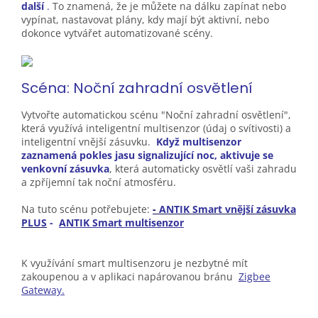
další
.
To znamená, že je můžete na dálku zapínat nebo
vypínat, nastavovat plány, kdy mají být aktivní, nebo
dokonce vytvářet automatizované scény.
Scéna: Noční zahradní
osvětlení
Vytvořte automatickou scénu "Noční zahradní osvětlení",
která využívá inteligentní multisenzor (údaj o svítivosti) a
inteligentní vnější zásuvku.
Když multisenzor
zaznamená pokles jasu signalizující noc, aktivuje se
venkovní zásuvka
, která automaticky osvětlí vaši zahradu
a zpříjemní tak noční atmosféru.
Na tuto scénu potřebujete:
-
ANTIK Smart vnější zásuvka
PLUS
-
ANTIK Smart multisenzor
K využívání smart multisenzoru je nezbytné mít
zakoupenou a v aplikaci napárovanou bránu
Zigbee
Gateway.