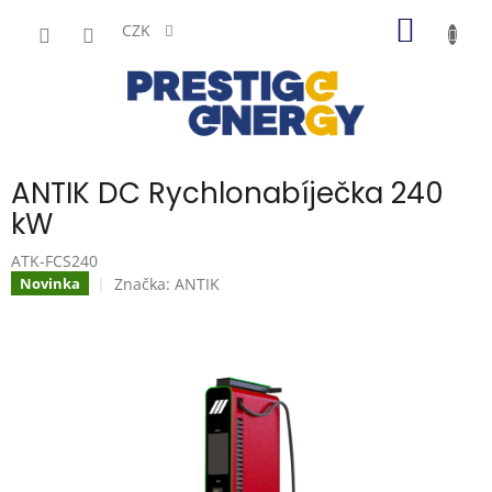
Přejít
NÁKUP
na
CZK
obsah
KOŠÍK
ANTIK DC Rychlonabíječka 240
kW
ATK-FCS240
Značka:
ANTIK
Novinka