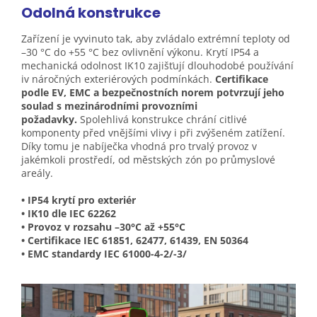
Odolná konstrukce
Zařízení je vyvinuto tak, aby zvládalo extrémní teploty od
–30 °C do +55 °C bez ovlivnění výkonu. Krytí IP54 a
mechanická odolnost IK10 zajišťují dlouhodobé používání
iv náročných exteriérových podmínkách.
Certifikace
podle EV, EMC a bezpečnostních norem potvrzují jeho
soulad s mezinárodními provozními
požadavky.
Spolehlivá konstrukce chrání citlivé
komponenty před vnějšími vlivy i při zvýšeném zatížení.
Díky tomu je nabíječka vhodná pro trvalý provoz v
jakémkoli prostředí, od městských zón po průmyslové
areály.
• IP54 krytí pro exteriér
• IK10 dle IEC 62262
• Provoz v rozsahu –30°C až +55°C
• Certifikace IEC 61851, 62477, 61439, EN 50364
• EMC standardy IEC 61000-4-2/-3/