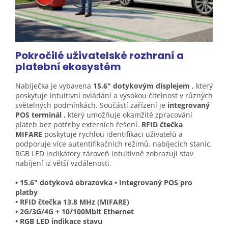
Pokročilé uživatelské rozhraní a
platební
ekosystém
Nabíječka je vybavena
15.6" dotykovým displejem
, který
poskytuje intuitivní ovládání a vysokou čitelnost v různých
světelných podmínkách. Součástí zařízení je
integrovaný
POS terminál
, který umožňuje okamžité zpracování
plateb bez potřeby externích řešení.
RFID čtečka
MIFARE
poskytuje rychlou identifikaci uživatelů a
podporuje více autentifikačních režimů. nabíjecích stanic.
RGB LED indikátory zároveň intuitivně zobrazují stav
nabíjení iz větší vzdálenosti.
• 15.6" dotyková obrazovka • Integrovaný POS pro
platby
• RFID čtečka 13.8 MHz (MIFARE)
• 2G/3G/4G + 10/100Mbit Ethernet
• RGB LED indikace stavu