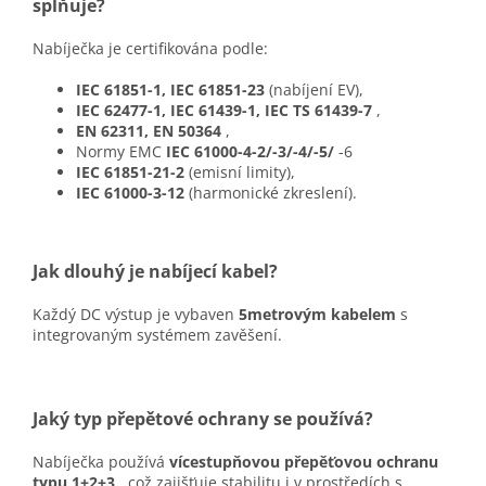
splňuje?
Nabíječka je certifikována podle:
IEC 61851-1, IEC 61851-23
(nabíjení EV),
IEC 62477-1, IEC 61439-1, IEC TS 61439-7
,
EN 62311, EN 50364
,
Normy EMC
IEC 61000-4-2/-3/-4/-5/
-6
IEC 61851-21-2
(emisní limity),
IEC 61000-3-12
(harmonické zkreslení).
Jak dlouhý je nabíjecí kabel?
Každý DC výstup je vybaven
5metrovým kabelem
s
integrovaným systémem zavěšení.
Jaký typ přepětové ochrany se používá?
Nabíječka používá
vícestupňovou přepěťovou ochranu
typu 1+2+3
, což zajišťuje stabilitu i v prostředích s