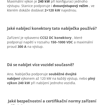
Maximální výkon je
240 kW
při konfiguraci jednoho
výstupu. Stanice podporuje i
dvouvýstupový režim
, ve
kterém dokáže dodávat
2×120 kW
najednou.
Jaké nabíjecí konektory tato nabíječka používá?
Zařízení je vybaveno
CCS2 DC konektory
, které
podporují napětí v rozsahu
150–1000 VDC
a maximální
proud
300 A
na výstup.
Dá se nabíjet více vozidel současně?
Ano. Nabíječka podporuje
souběžné dvojité
nabíjení
výkonem až 120 kW na každý výstup, nebo
plný
výkon 240 kW
při nabíjení jednoho vozidla.
Jaké bezpečnostní a certifikační normy zařízení