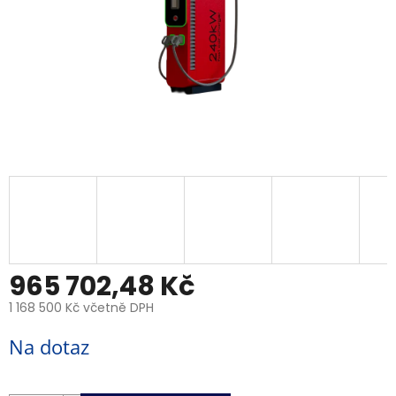
965 702,48 Kč
1 168 500 Kč včetně DPH
Měrná
Na dotaz
cena: