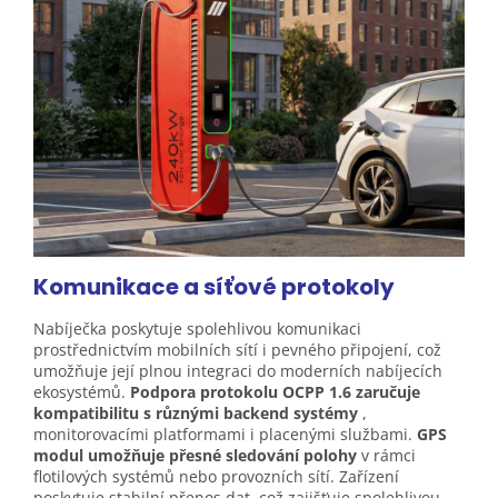
Komunikace a síťové
protokoly
Nabíječka poskytuje spolehlivou komunikaci
prostřednictvím mobilních sítí i pevného připojení, což
umožňuje její plnou integraci do moderních nabíjecích
ekosystémů.
Podpora protokolu OCPP 1.6 zaručuje
kompatibilitu s různými backend systémy
,
monitorovacími platformami i placenými službami.
GPS
modul umožňuje přesné sledování polohy
v rámci
flotilových systémů nebo provozních sítí. Zařízení
poskytuje stabilní přenos dat, což zajišťuje spolehlivou