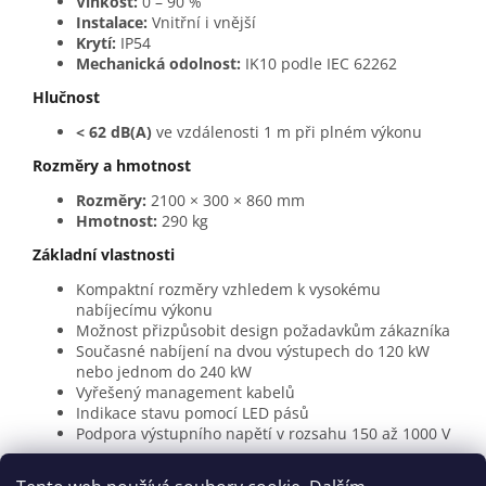
Vlhkost:
0 – 90 %
Instalace:
Vnitřní i vnější
Krytí:
IP54
Mechanická odolnost:
IK10 podle IEC 62262
Hlučnost
< 62 dB(A)
ve vzdálenosti 1 m při plném výkonu
Rozměry a hmotnost
Rozměry:
2100 × 300 × 860 mm
Hmotnost:
290 kg
Základní vlastnosti
Kompaktní rozměry vzhledem k vysokému
nabíjecímu výkonu
Možnost přizpůsobit design požadavkům zákazníka
Současné nabíjení na dvou výstupech do 120 kW
nebo jednom do 240 kW
Vyřešený management kabelů
Indikace stavu pomocí LED pásů
Podpora výstupního napětí v rozsahu 150 až 1000 V