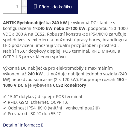
Přidat do košíku
ANTIK Rychlonabíječka 240 kW
je výkonná DC stanice s
konfiguracemi
1×240 kW nebo 2×120 kW
, podporou 150–1000
VDC a 300 A na CCS2. Robustní konstrukce IP54/IK10 zaručuje
spolehlivost v exteriéru a možnosti úpravy barev, brandingu a
LED podsvícení umožňují vizuální přizpůsobení prostředí.
Nabízí 15.6" dotykový displej, POS terminál, RFID MIFARE a
OCPP 1.6 pro vzdálenou správu.
Výkonná DC nabíječka pro elektromobily s maximálním
výkonem až
240 kW
. Umožňuje nabíjení jednoho vozidla (240
kW) nebo dvou současně (2 × 120 kW). Podporuje rozsah
150 –
1000 V DC
a je vybavena
CCS2 konektory
.
✔ 15.6" dotykový displej + POS terminál
✔ RFID, GSM, Ethernet, OCPP 1.6
✔ Odolnost IP54, IK10 (vnitřní i venkovní použití)
✔ Provoz od –30 °C do +55 °C
Detailní informace