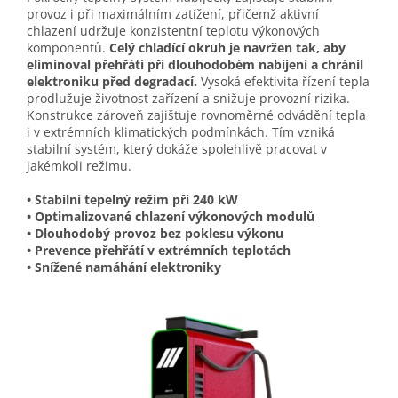
provoz i při maximálním zatížení, přičemž aktivní
chlazení udržuje konzistentní teplotu výkonových
komponentů.
Celý chladící okruh je navržen tak, aby
eliminoval přehřátí při dlouhodobém nabíjení a chránil
elektroniku před degradací.
Vysoká efektivita řízení tepla
prodlužuje životnost zařízení a snižuje provozní rizika.
Konstrukce zároveň zajišťuje rovnoměrné odvádění tepla
i v extrémních klimatických podmínkách. Tím vzniká
stabilní systém, který dokáže spolehlivě pracovat v
jakémkoli režimu.
• Stabilní tepelný režim při 240 kW
• Optimalizované chlazení výkonových modulů
• Dlouhodobý provoz bez poklesu výkonu
• Prevence přehřátí v extrémních teplotách
• Snížené namáhání elektroniky