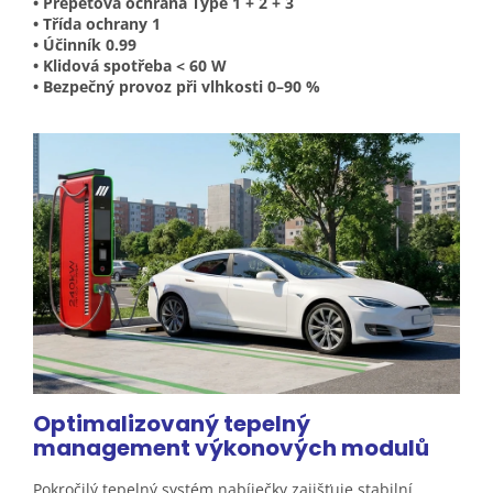
• Přepětová ochrana Type 1 + 2 + 3
• Třída ochrany 1
• Účinník 0.99
• Klidová spotřeba < 60 W
• Bezpečný provoz při vlhkosti 0–90 %
Optimalizovaný tepelný
management výkonových
modulů
Pokročilý tepelný systém nabíječky zajišťuje stabilní