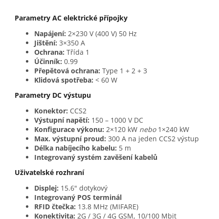
Parametry AC elektrické přípojky
Napájení:
2×230 V (400 V) 50 Hz
Jištění:
3×350 A
Ochrana:
Třída 1
Účinník:
0.99
Přepětová ochrana:
Type 1 + 2 + 3
Klidová spotřeba:
< 60 W
Parametry DC výstupu
Konektor:
CCS2
Výstupní napětí:
150 – 1000 V DC
Konfigurace výkonu:
2×120 kW
nebo
1×240 kW
Max. výstupní proud:
300 A na jeden CCS2 výstup
Délka nabíjecího kabelu:
5 m
Integrovaný systém zavěšení kabelů
Uživatelské rozhraní
Displej:
15.6" dotykový
Integrovaný POS terminál
RFID čtečka:
13.8 MHz (MIFARE)
Konektivita:
2G / 3G / 4G GSM, 10/100 Mbit