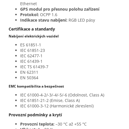
Ethernet
GPS modul pro přesnou polohu zařízení
Protokol:
OCPP 1.6
Indikace stavu nabíjení:
RGB LED pásy
Certifikace a standardy
Nabíjení elektrických vozidel
ES 61851-1
IEC 61851-23
IEC 62477-1
IEC 61439-1
IEC TS 61439-7
EN 62311
EN 50364
EMC kompatibilita a bezpečnost
IEC 61000-4-2/-3/-4/-5/-6 (Odolnost, Class A)
IEC 61851-21-2 (Emise, Class A)
IEC 61000-3-12 (Harmonické zkreslení)
Provozní podmínky a krytí
Provozní teplota:
–30 °C až +55 °C