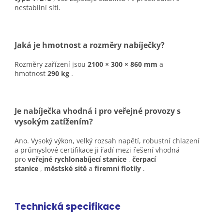
nestabilní sítí.
Jaká je hmotnost a rozměry nabíječky?
Rozměry zařízení jsou
2100 × 300 × 860 mm
a
hmotnost
290 kg
.
Je nabíječka vhodná i pro veřejné provozy s
vysokým zatížením?
Ano. Vysoký výkon, velký rozsah napětí, robustní chlazení
a průmyslové certifikace ji řadí mezi řešení vhodná
pro
veřejné rychlonabíjecí stanice
,
čerpací
stanice
,
městské sítě
a
firemní flotily
.
Technická specifikace