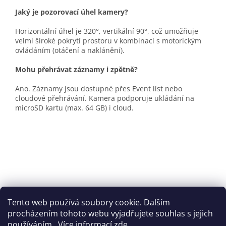
Jaký je pozorovací úhel kamery?
Horizontální úhel je 320°, vertikální 90°, což umožňuje
velmi široké pokrytí prostoru v kombinaci s motorickým
ovládáním (otáčení a naklánění).
Mohu přehrávat záznamy i zpětně?
Ano. Záznamy jsou dostupné přes Event list nebo
cloudové přehrávání. Kamera podporuje ukládání na
microSD kartu (max. 64 GB) i cloud.
Tento web používá soubory cookie. Dalším
procházením tohoto webu vyjadřujete souhlas s jejich
Z
používáním.. Více informací
zde
.