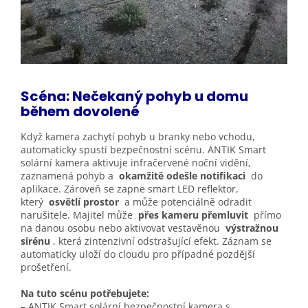
Scéna: Nečekaný pohyb u domu
během
dovolené
Když kamera zachytí pohyb u branky nebo vchodu,
automaticky spustí bezpečnostní scénu. ANTIK Smart
solární kamera aktivuje infračervené noční vidění,
zaznamená pohyb a
okamžitě odešle notifikaci
do
aplikace. Zároveň se zapne smart LED reflektor,
který
osvětlí prostor
a může potenciálně odradit
narušitele. Majitel může
přes kameru přemluvit
přímo
na danou osobu nebo aktivovat vestavěnou
výstražnou
sirénu
, která zintenzivní odstrašující efekt. Záznam se
automaticky uloží do cloudu pro případné pozdější
prošetření.
Na tuto scénu potřebujete:
– ANTIK Smart solární bezpečnostní kamera s