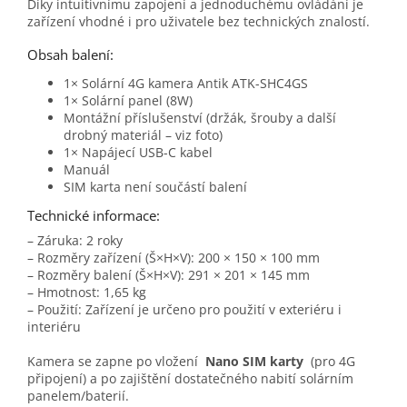
Díky intuitivnímu zapojení a jednoduchému ovládání je
zařízení vhodné i pro uživatele bez technických znalostí.
Obsah balení:
1× Solární 4G kamera Antik ATK-SHC4GS
1× Solární panel (8W)
Montážní příslušenství (držák, šrouby a další
drobný materiál – viz foto)
1× Napájecí USB-C kabel
Manuál
SIM karta není součástí balení
Technické informace:
– Záruka: 2 roky
– Rozměry zařízení (Š×H×V): 200 × 150 × 100 mm
– Rozměry balení (Š×H×V): 291 × 201 × 145 mm
– Hmotnost: 1,65 kg
– Použití: Zařízení je určeno pro použití v exteriéru i
interiéru
Kamera se zapne po vložení
Nano SIM karty
(pro 4G
připojení) a po zajištění dostatečného nabití solárním
panelem/baterií.