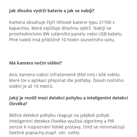
Jak dlouho vydrží baterie a jak se nabíjí?
Kamera obsahuje čtyři lithiové baterie typu 21700 s
kapacitou, která zajišťuje dlouhou výdrž. Nabíjí se
prostřednictvím 8W solárního panelu nebo USB kabelu.
Plné nabití trvá přibližně 10 hodin slunečního svitu.
Má kamera noční vidění?
Ano, kamera nabízí infračervené (850 nm) i bílé světlo,
které lze v aplikaci přepínat dle potřeby. Dosah nočního
vidění je až 10 metrů.
Jaký je rozdíl mezi detekcí pohybu a inteligentní detekcí
člověka?
Běžná detekce pohybu reaguje na jakýkoli pohyb.
Inteligentní detekce člověka využívá algoritmy a PIR
senzor k rozpoznání lidské postavy, čímž se minimalizují
falešné poplachy (např. vítr, zvíře).