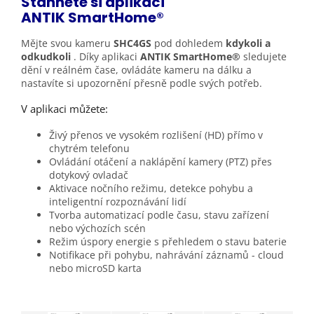
Stáhněte si aplikaci
ANTIK
SmartHome®
Mějte svou kameru
SHC4GS
pod dohledem
kdykoli a
odkudkoli
. Díky aplikaci
ANTIK SmartHome®
sledujete
dění v reálném čase, ovládáte kameru na dálku a
nastavíte si upozornění přesně podle svých potřeb.
V aplikaci můžete:
Živý přenos ve vysokém rozlišení (HD) přímo v
chytrém telefonu
Ovládání otáčení a naklápění kamery (PTZ) přes
dotykový ovladač
Aktivace nočního režimu, detekce pohybu a
inteligentní rozpoznávání lidí
Tvorba automatizací podle času, stavu zařízení
nebo výchozích scén
Režim úspory energie s přehledem o stavu baterie
Notifikace při pohybu, nahrávání záznamů - cloud
nebo microSD karta