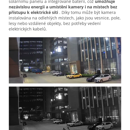
solárnímu panelu a integrované baterii, což
umožňuje
nezávislou energii a umístění kamery i na místech bez
přístupu k elektrické síti
. Díky tomu může být kamera
instalována na odlehlých místech, jako jsou vesnice, pole,
lesy nebo vzdálené objekty, bez potřeby vedení
elektrických kabelů.