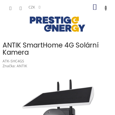
Přejít
NÁKUP
na
CZK
obsah
KOŠÍK
ANTIK SmartHome 4G Solární
Kamera
ATK-SHC4GS
Značka:
ANTIK