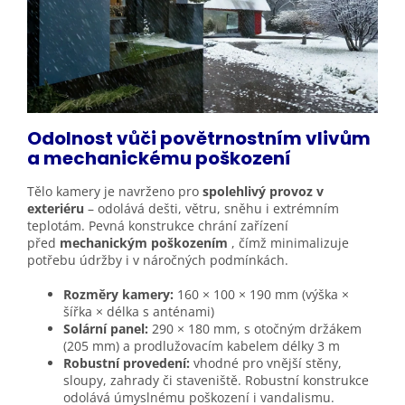
Odolnost vůči povětrnostním vlivům
a mechanickému poškození
Tělo kamery je navrženo pro
spolehlivý provoz v
exteriéru
– odolává dešti, větru, sněhu i extrémním
teplotám. Pevná konstrukce chrání zařízení
před
mechanickým poškozením
, čímž minimalizuje
potřebu údržby i v náročných podmínkách.
Rozměry kamery:
160 × 100 × 190 mm (výška ×
šířka × délka s anténami)
Solární panel:
290 × 180 mm, s otočným držákem
(205 mm) a prodlužovacím kabelem délky 3 m
Robustní provedení:
vhodné pro vnější stěny,
sloupy, zahrady či staveniště. Robustní konstrukce
odolává úmyslnému poškození i vandalismu.