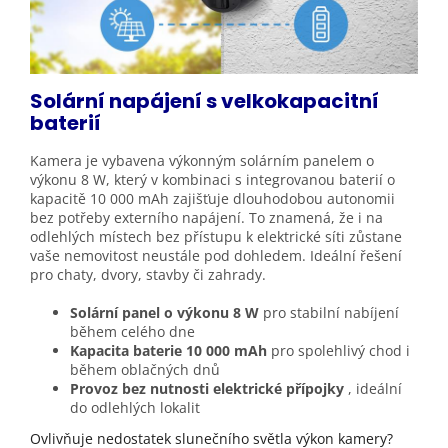
Solární napájení s velkokapacitní
baterií
Kamera je vybavena výkonným solárním panelem o
výkonu 8 W, který v kombinaci s integrovanou baterií o
kapacitě 10 000 mAh zajišťuje dlouhodobou autonomii
bez potřeby externího napájení. To znamená, že i na
odlehlých místech bez přístupu k elektrické síti zůstane
vaše nemovitost neustále pod dohledem. Ideální řešení
pro chaty, dvory, stavby či zahrady.
Solární panel o výkonu 8 W
pro stabilní nabíjení
během celého dne
Kapacita baterie 10 000 mAh
pro spolehlivý chod i
během oblačných dnů
Provoz bez nutnosti elektrické přípojky
, ideální
do odlehlých lokalit
Ovlivňuje nedostatek slunečního světla výkon kamery?