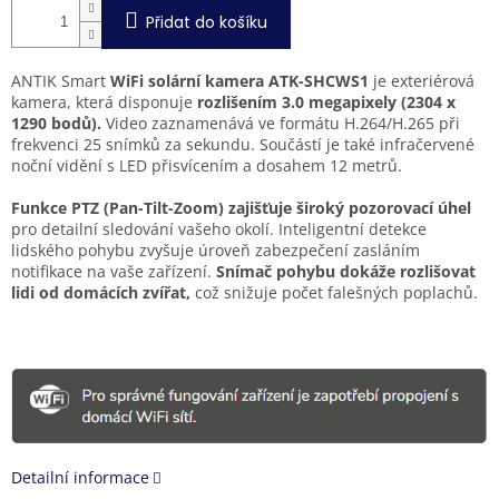
Přidat do košíku
ANTIK Smart
WiFi solární kamera ATK-SHCWS1
je exteriérová
kamera, která disponuje
rozlišením 3.0 megapixely (2304 x
1290 bodů).
Video zaznamenává ve formátu H.264/H.265 při
frekvenci 25 snímků za sekundu. Součástí je také infračervené
noční vidění s LED přisvícením a dosahem 12 metrů.
Funkce PTZ (Pan-Tilt-Zoom) zajišťuje široký pozorovací úhel
pro detailní sledování vašeho okolí. Inteligentní detekce
lidského pohybu zvyšuje úroveň zabezpečení zasláním
notifikace na vaše zařízení.
Snímač pohybu dokáže rozlišovat
lidi od domácích zvířat,
což snižuje počet falešných poplachů.
Detailní informace