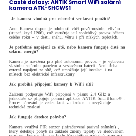
Časté dotazy: ANTIK Smart WiFi solární
kamera ATK-SHCWS1
Je kamera vhodná pro celoroční venkovní použití?
Ano. Kamera disponuje odolností vůči povětrnostním vlivům
(stupeň krytí IP66), což zaručuje její spolehlivý provoz během
celého roku – v dešti, sněhu, větru i při nízkých teplotách.
Je potřebné napájení ze sítě, nebo kamera funguje čistě na
solární energii?
Kamera je navržena pro
plně autonomní provoz
– je vybavena
vlastním solárním panelem a vestavěnou baterií. Není třeba
externí napájení ze sítě, což umožňuje její instalaci i na
místech bez elektrické infrastruktury.
Jak probíhá připojení kamery k WiFi síti?
Zařízení podporuje WiFi připojení v pásmu 2,4 GHz a
jednoduše se připojuje pomocí aplikace
ANTIK SmartHome
®
.
Proces párování je veden krok za krokem a nevyžaduje
technické znalosti.
Jak funguje detekce pohybu?
Kamera využívá
PIR senzor (infračervené pasivní snímání)
,
který detekuje pohyb na základě změny teploty ve sledovaném
prostoru. Funkce
Human Body Recognition
následně rozpozná,