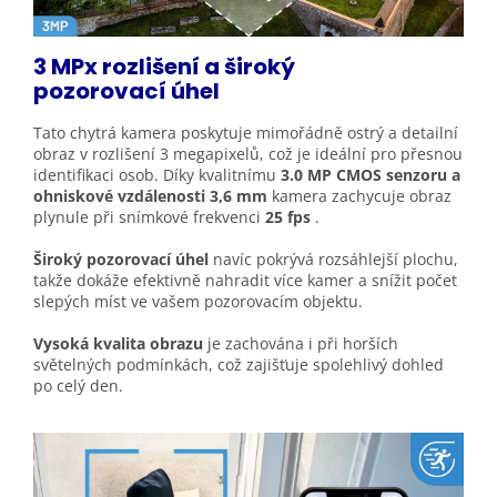
3 MPx rozlišení a široký
pozorovací
úhel
Tato chytrá kamera poskytuje mimořádně ostrý a detailní
obraz v rozlišení 3 megapixelů, což je ideální pro přesnou
identifikaci osob. Díky kvalitnímu
3.0 MP CMOS senzoru a
ohniskové vzdálenosti 3,6 mm
kamera zachycuje obraz
plynule při snímkové frekvenci
25 fps
.
Široký pozorovací úhel
navíc pokrývá rozsáhlejší plochu,
takže dokáže efektivně nahradit více kamer a snížit počet
slepých míst ve vašem pozorovacím objektu.
Vysoká kvalita obrazu
je zachována i při horších
světelných podmínkách, což zajišťuje spolehlivý dohled
po celý den.