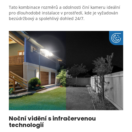
Tato kombinace rozměrů a odolnosti činí kameru ideální
pro dlouhodobé instalace v prostředí, kde je vyžadován
bezúdržbový a spolehlivý dohled 24/7.
Noční vidění s infračervenou
technologií