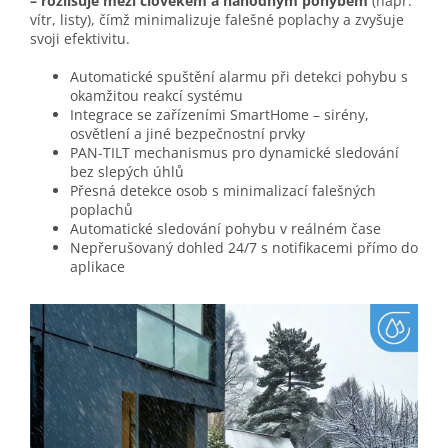
– rozlišuje mezi člověkem a náhodným pohybem
(např.
vítr, listy), čímž minimalizuje falešné poplachy a zvyšuje
svoji efektivitu.
Automatické spuštění alarmu při detekci pohybu s
okamžitou reakcí systému
Integrace se zařízeními SmartHome – sirény,
osvětlení a jiné bezpečnostní prvky
PAN-TILT mechanismus pro dynamické sledování
bez slepých úhlů
Přesná detekce osob s minimalizací falešných
poplachů
Automatické sledování pohybu v reálném čase
Nepřerušovaný dohled 24/7 s notifikacemi přímo do
aplikace