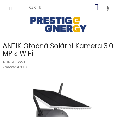
Přejít
NÁKUP
na
CZK
obsah
KOŠÍK
ANTIK Otočná Solární Kamera 3.0
MP s WiFi
ATK-SHCWS1
Značka:
ANTIK