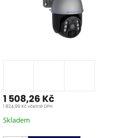
1 508,26 Kč
1 824,99 Kč včetně DPH
Měrná
Skladem
cena: