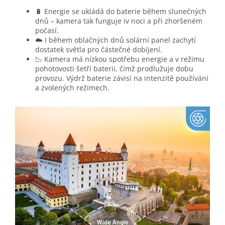
🔋 Energie se ukládá do baterie během slunečných
dnů – kamera tak funguje iv noci a při zhoršeném
počasí.
☁️ I během oblačných dnů solární panel zachytí
dostatek světla pro částečné dobíjení.
📉 Kamera má nízkou spotřebu energie a v režimu
pohotovosti šetří baterii, čímž prodlužuje dobu
provozu. Výdrž baterie závisí na intenzitě používání
a zvolených režimech.