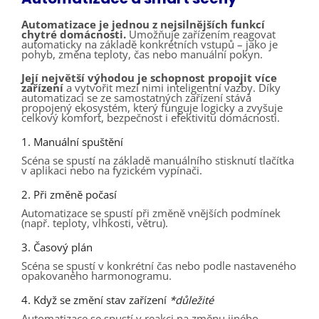
Automatizace je jednou z nejsilnějších funkcí
chytré domácnosti.
Umožňuje zařízením reagovat
automaticky na základě konkrétních vstupů – jako je
pohyb, změna teploty, čas nebo manuální pokyn.
Její největší výhodou je schopnost propojit více
zařízení
a vytvořit mezi nimi inteligentní vazby. Díky
automatizaci se ze samostatných zařízení stává
propojený ekosystém, který funguje logicky a zvyšuje
celkový komfort, bezpečnost i efektivitu domácnosti.
1. Manuální spuštění
Scéna se spustí na základě manuálního stisknutí tlačítka
v aplikaci nebo na fyzickém vypínači.
2. Při změně počasí
Automatizace se spustí při změně vnějších podmínek
(např. teploty, vlhkosti, větru).
3. Časový plán
Scéna se spustí v konkrétní čas nebo podle nastaveného
opakovaného harmonogramu.
4. Když se změní stav zařízení
*důležité
Automatizace se spustí v reakci na změnu jiného