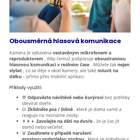
Obousměrná hlasová komunikace
Kamera je vybavena
vestavěným mikrofonem a
reproduktorem
, díky čemuž podporuje
oboustrannou
hlasovou komunikaci v reálném čase
. Můžete tak
nejen
slyšet
, co se děje v okolí kamery, ale také
mluvit na
dálku
– přímo přes mobilní aplikaci.
Příklady využití:
💬
Odpovězte návštěvě nebo kurýrovi
bez potřeby
otevírat dveře.
🐶
Zklidněte psa / štěně
, které je doma samé a
reaguje na neznámé zvuky.
👨‍👩‍👧
Zavolejte na děti na dvoře
, že je čas jít
domů nebo večeřet.
🚨
Zasáhnete v případě narušení
prostoru
podezřelou osobou
, která se pohybuje v