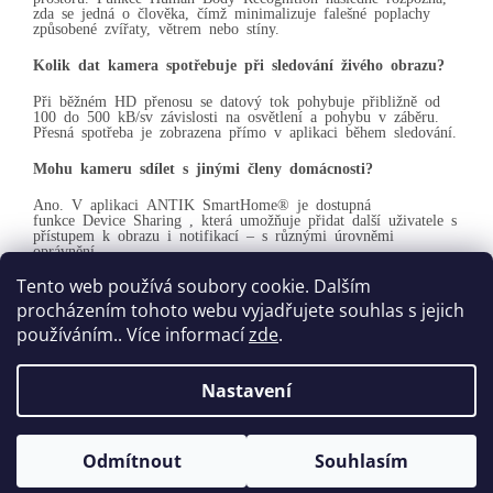
zda se jedná o člověka, čímž minimalizuje falešné poplachy
způsobené zvířaty, větrem nebo stíny.
Kolik dat kamera spotřebuje při sledování živého obrazu?
Při běžném HD přenosu se datový tok pohybuje přibližně od
100 do 500 kB/sv závislosti na osvětlení a pohybu v záběru.
Přesná spotřeba je zobrazena přímo v aplikaci během sledování.
Mohu kameru sdílet s jinými členy domácnosti?
Ano. V aplikaci ANTIK SmartHome® je dostupná
funkce
Device Sharing
, která umožňuje přidat další uživatele s
přístupem k obrazu i notifikací – s různými úrovněmi
oprávnění.
Tento web používá soubory cookie. Dalším
procházením tohoto webu vyjadřujete souhlas s jejich
Z
používáním.. Více informací
zde
.
á
Vytvořil Shoptet
p
Nastavení
a
t
Copyright 2026
antikshop.eu
. Všechna práva vyhrazena.
í
Odmítnout
Souhlasím
Upravit nastavení cookies