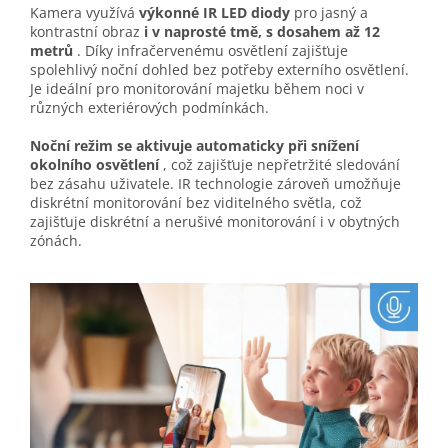
Kamera využívá
výkonné IR LED diody
pro jasný a
kontrastní obraz
i v naprosté tmě, s dosahem až 12
metrů
. Díky infračervenému osvětlení zajišťuje
spolehlivý noční dohled bez potřeby externího osvětlení.
Je ideální pro monitorování majetku během noci v
různých exteriérových podmínkách.
Noční režim se aktivuje automaticky při snížení
okolního osvětlení
, což zajišťuje nepřetržité sledování
bez zásahu uživatele. IR technologie zároveň umožňuje
diskrétní monitorování bez viditelného světla, což
zajišťuje diskrétní a nerušivé monitorování i v obytných
zónách.