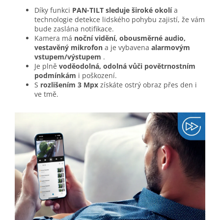
Díky funkci
PAN-TILT sleduje široké okolí
a
technologie detekce lidského pohybu zajistí, že vám
bude zaslána notifikace.
Kamera má
noční vidění, obousměrné audio,
vestavěný mikrofon
a je vybavena
alarmovým
vstupem/výstupem
.
Je plně
voděodolná, odolná vůči povětrnostním
podmínkám
i poškození.
S
rozlišením 3 Mpx
získáte ostrý obraz přes den i
ve tmě.