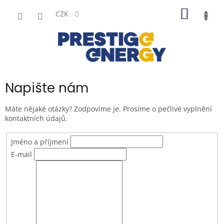
Přejít
NÁKUP
na
CZK
obsah
KOŠÍK
Napište nám
Máte nějaké otázky? Zodpovíme je. Prosíme o pečlivé vyplnění
kontaktních údajů.
Jméno a příjmení
E-mail