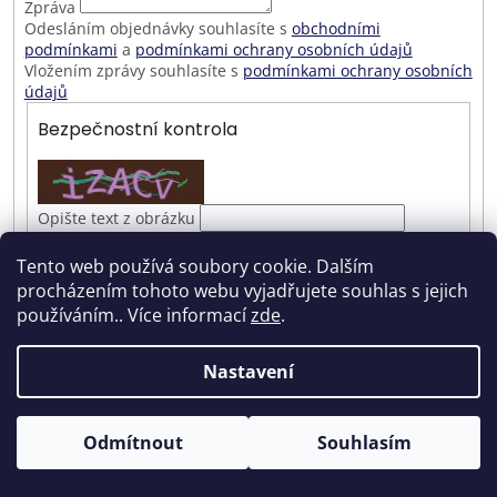
Zpráva
Odesláním objednávky souhlasíte s
obchodními
podmínkami
a
podmínkami ochrany osobních údajů
Vložením zprávy souhlasíte s
podmínkami ochrany osobních
údajů
Bezpečnostní kontrola
Opište text z obrázku
Tento web používá soubory cookie. Dalším
procházením tohoto webu vyjadřujete souhlas s jejich
Z
používáním.. Více informací
zde
.
á
Vytvořil Shoptet
p
Nastavení
a
t
Copyright 2026
antikshop.eu
. Všechna práva vyhrazena.
í
Upravit nastavení cookies
Odmítnout
Souhlasím