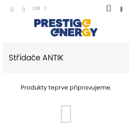
Přejít
NÁKUP
na
CZK
obsah
KOŠÍK
Střídače ANTIK
Produkty teprve připravujeme.