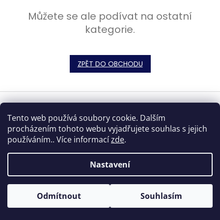
Můžete se ale podívat na ostatní
kategorie.
ZPĚT DO OBCHODU
Z
á
Vytvořil Shoptet
p
Tento web používá soubory cookie. Dalším
a
procházením tohoto webu vyjadřujete souhlas s jejich
t
používáním.. Více informací
zde
.
Copyright 2026
antikshop.eu
. Všechna práva vyhrazena.
í
Upravit nastavení cookies
Nastavení
Odmítnout
Souhlasím