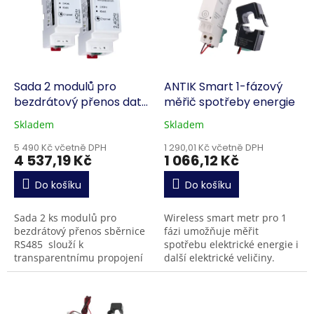
k
i
t
s
ů
p
r
o
d
Sada 2 modulů pro
ANTIK Smart 1-fázový
u
bezdrátový přenos dat
měřič spotřeby energie
k
po sběrnici RS485
Skladem
Skladem
t
ů
5 490 Kč včetně DPH
1 290,01 Kč včetně DPH
4 537,19 Kč
1 066,12 Kč
Do košíku
Do košíku
Sada 2 ks modulů pro
Wireless smart metr pro 1
bezdrátový přenos sběrnice
fázi umožňuje měřit
RS485 slouží k
spotřebu elektrické energie i
transparentnímu propojení
další elektrické veličiny.
dvou bodů na sběrnici
Kromě toho je však schopno
bezdrátově. Moduly jsou
řídit další chytrá zařízení ve
navrženy v provedení...
Vaší domácnosti....