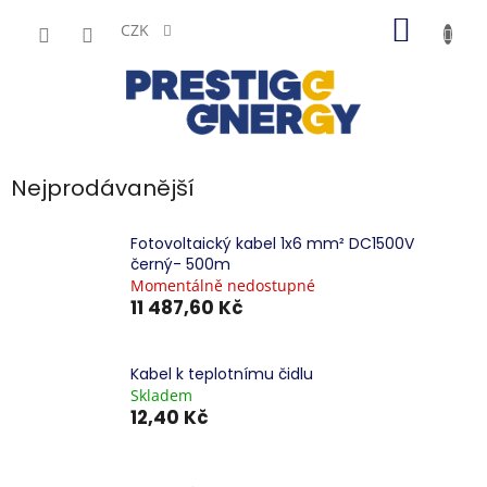
Přejít
NÁKUP
na
CZK
obsah
KOŠÍK
Nejprodávanější
Fotovoltaický kabel 1x6 mm² DC1500V
černý- 500m
Momentálně nedostupné
11 487,60 Kč
Kabel k teplotnímu čidlu
Skladem
12,40 Kč