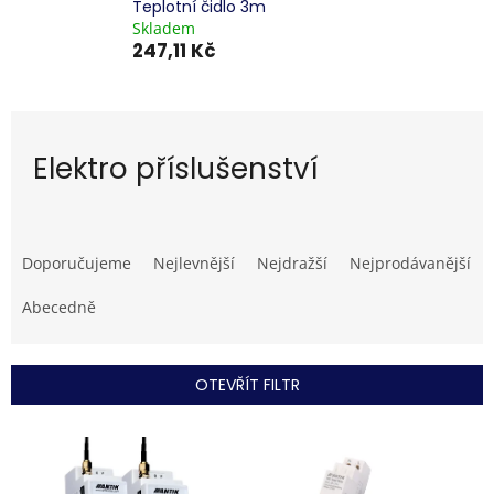
Teplotní čidlo 3m
Skladem
247,11 Kč
Elektro příslušenství
Ř
a
Doporučujeme
Nejlevnější
Nejdražší
Nejprodávanější
z
e
Abecedně
n
í
p
OTEVŘÍT FILTR
r
o
V
d
ý
u
p