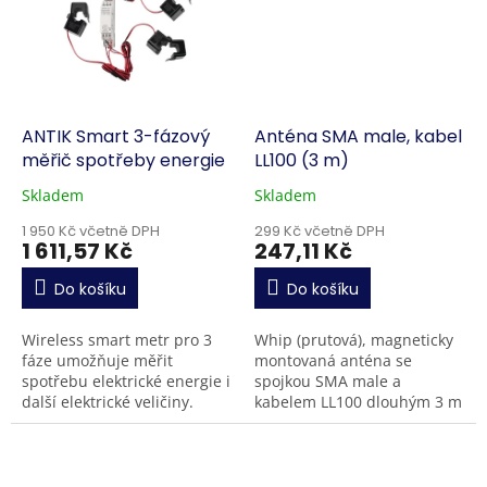
ANTIK Smart 3-fázový
Anténa SMA male, kabel
měřič spotřeby energie
LL100 (3 m)
Skladem
Skladem
1 950 Kč včetně DPH
299 Kč včetně DPH
1 611,57 Kč
247,11 Kč
Do košíku
Do košíku
Wireless smart metr pro 3
Whip (prutová), magneticky
fáze umožňuje měřit
montovaná anténa se
spotřebu elektrické energie i
spojkou SMA male a
další elektrické veličiny.
kabelem LL100 dlouhým 3 m
Kromě toho je však schopno
řídit další chytrá zařízení ve
Vaší domácnosti....