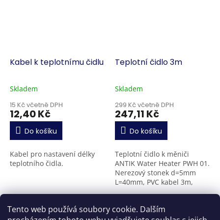
Kabel k teplotnímu čidlu
Teplotní čidlo 3m
Skladem
Skladem
15 Kč včetně DPH
299 Kč včetně DPH
12,40 Kč
247,11 Kč
Do košíku
Do košíku
Kabel pro nastavení délky
Teplotní čidlo k měniči
teplotního čidla.
ANTIK Water Heater PWH 01.
Nerezový stonek d=5mm
L=40mm, PVC kabel 3m,
teplotní rozsah -30..+85°C,
Vodotěsná-IP67
8
položek celkem
O
Tento web používá soubory cookie. Dalším
v