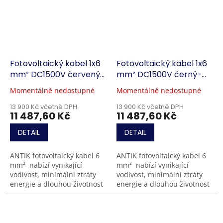
Fotovoltaický kabel 1x6
Fotovoltaický kabel 1x6
mm² DC1500V červený-
mm² DC1500V černý-
500m
500m
Momentálně nedostupné
Momentálně nedostupné
13 900 Kč včetně DPH
13 900 Kč včetně DPH
11 487,60 Kč
11 487,60 Kč
DETAIL
DETAIL
ANTIK fotovoltaický kabel 6
ANTIK fotovoltaický kabel 6
mm² nabízí vynikající
mm² nabízí vynikající
vodivost, minimální ztráty
vodivost, minimální ztráty
energie a dlouhou životnost
energie a dlouhou životnost
až 25 let. Je odolný vůči UV
až 25 let. Je odolný vůči UV
záření, ozonu, extrémním
záření, ozonu, extrémním...
teplotám a...