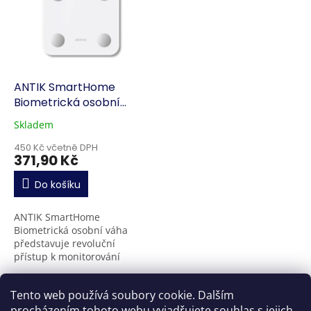
ANTIK SmartHome
Biometrická osobní
váha
Skladem
450 Kč včetně DPH
371,90 Kč
Do košíku
ANTIK SmartHome
Biometrická osobní váha
představuje revoluční
přístup k monitorování
zdraví a fitness pro celou
rodinu. Toto inteligentní
3
položek celkem
O
Tento web používá soubory cookie. Dalším
zařízení poskytuje podrobná
v
měření,...
procházením tohoto webu vyjadřujete souhlas s jejich