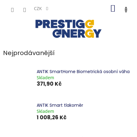
Přejít
NÁKUP
na
CZK
obsah
KOŠÍK
Nejprodávanější
ANTIK SmartHome Biometrická osobní váha
Skladem
371,90 Kč
ANTIK Smart tlakoměr
Skladem
1 008,26 Kč