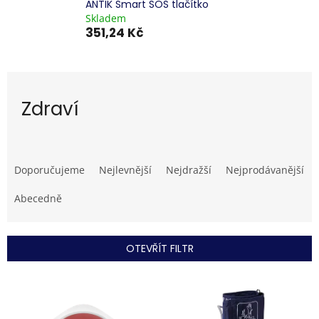
ANTIK Smart SOS tlačítko
Skladem
351,24 Kč
Zdraví
Ř
a
Doporučujeme
Nejlevnější
Nejdražší
Nejprodávanější
z
e
Abecedně
n
í
p
OTEVŘÍT FILTR
r
o
V
d
ý
u
p