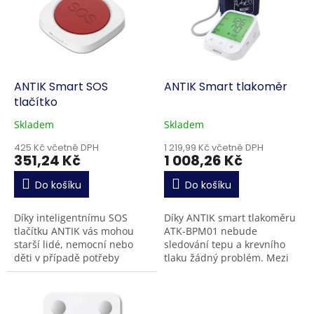
k
i
t
s
ů
p
r
o
d
ANTIK Smart SOS
ANTIK Smart tlakoměr
u
tlačítko
k
Skladem
Skladem
t
ů
425 Kč včetně DPH
1 219,99 Kč včetně DPH
351,24 Kč
1 008,26 Kč
Do košíku
Do košíku
Díky inteligentnímu SOS
Díky ANTIK smart tlakoměru
tlačítku ANTIK vás mohou
ATK-BPM01 nebude
starší lidé, nemocní nebo
sledování tepu a krevního
děti v případě potřeby
tlaku žádný problém. Mezi
rychle a snadno kontaktovat.
jeho přednosti patří detekce
Toto tlačítko slouží k
nepravidelného srdečního
pohotovému kontaktu
tepu, nastavitelná a...
nebo...