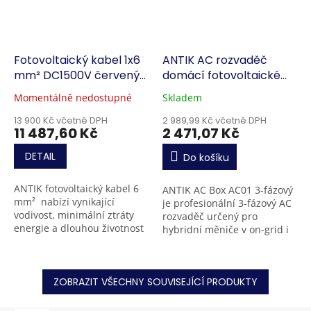
Fotovoltaický kabel 1x6
ANTIK AC rozvaděč
mm² DC1500V červený-
domácí fotovoltaické
500m
elektrárny
Momentálně nedostupné
Skladem
13 900 Kč včetně DPH
2 989,99 Kč včetně DPH
11 487,60 Kč
2 471,07 Kč
DETAIL
Do košíku
ANTIK fotovoltaický kabel 6
ANTIK AC Box AC01 3-fázový
mm² nabízí vynikající
je profesionální 3-fázový AC
vodivost, minimální ztráty
rozvaděč určený pro
energie a dlouhou životnost
hybridní měniče v on-grid i
až 25 let. Je odolný vůči UV
off-grid fotovoltaických
záření, ozonu, extrémním
systémech. Poskytuje
teplotám a...
komplexní přepěťovou...
ZOBRAZIT VŠECHNY SOUVISEJÍCÍ PRODUKTY