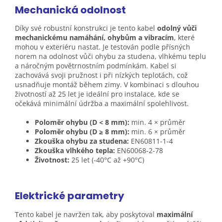
Mechanická odolnost
Díky své robustní konstrukci je tento kabel
odolný vůči
mechanickému namáhání, ohybům a vibracím
,
které
mohou v exteriéru nastat. Je testován podle přísných
norem na odolnost vůči ohybu za studena, vlhkému teplu
a náročným povětrnostním podmínkám. Kabel si
zachovává svoji pružnost i při nízkých teplotách, což
usnadňuje montáž během zimy. V kombinaci s dlouhou
životností až 25 let je ideální pro instalace, kde se
očekává minimální údržba a maximální spolehlivost.
Poloměr ohybu (D < 8 mm):
min. 4 × průměr
Poloměr ohybu (D ≥ 8 mm):
min. 6 × průměr
Zkouška ohybu za studena:
EN60811-1-4
Zkouška vlhkého tepla:
EN60068-2-78
Životnost:
25 let (-40°C až +90°C)
Elektrické parametry
Tento kabel je navržen tak, aby poskytoval
maximální