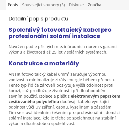
Popis
Související soubory (3)
Diskuze
Značka
Detailní popis produktu
Spolehlivý fotovoltaický kabel pro
profesionální solární
instalace
Navržen podle přísných mezinárodních norem s garancí
výkonu a životnosti až 25 let v solárních
systémech.
Konstrukce a materiály
ANTIK fotovoltaický kabel 6mm²
zaručuje výbornou
vodivost a minimalizuje ztráty energie během přenosu.
Tento typ řidiče zároveň poskytuje vyšší odolnost proti
korozi, což prodlužuje životnost i při dlouhodobém
zevním použití. Izolace a plášť z
elektronovým paprskem
zesíťovaného polyolefinu
dodávají kabelu vynikající
odolnost vůči UV záření, ozonu, kyselinám a zásadám.
Tím se stává ideálním řešením pro profesionální i domácí
solární instalace, kde je třeba se spolehnout na stabilní
výkon a dlouhodobou spolehlivost.