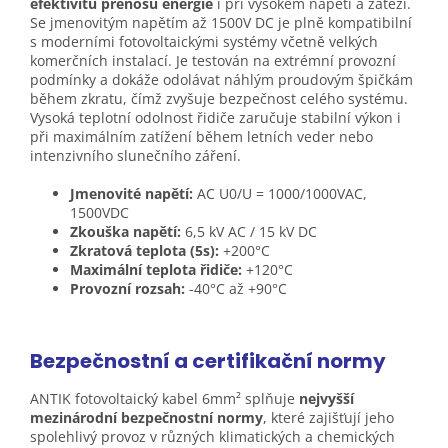
efektivitu přenosu energie
i při vysokém napětí a zátěži.
Se jmenovitým napětím až 1500V DC je plně kompatibilní
s moderními fotovoltaickými systémy včetně velkých
komerčních instalací. Je testován na extrémní provozní
podmínky a dokáže odolávat náhlým proudovým špičkám
během zkratu, čímž zvyšuje bezpečnost celého systému.
Vysoká teplotní odolnost řidiče zaručuje stabilní výkon i
při maximálním zatížení během letních veder nebo
intenzivního slunečního záření.
Jmenovité napětí:
AC U0/U = 1000/1000VAC,
1500VDC
Zkouška napětí:
6,5 kV AC / 15 kV DC
Zkratová teplota (5s):
+200°C
Maximální teplota řidiče:
+120°C
Provozní rozsah:
-40°C až +90°C
Bezpečnostní a certifikační
normy
ANTIK fotovoltaický kabel 6mm² splňuje
nejvyšší
mezinárodní bezpečnostní normy
,
které zajišťují jeho
spolehlivý provoz v různých klimatických a chemických