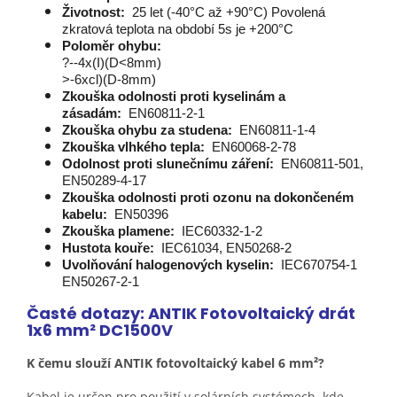
Životnost:
25 let (-40°C až +90°C) Povolená
zkratová teplota na období 5s je +200°C
Poloměr ohybu:
?--4x(I)(D<8mm)
>-6xcl)(D-8mm)
Zkouška odolnosti proti kyselinám a
zásadám:
EN60811-2-1
Zkouška ohybu za studena:
EN60811-1-4
Zkouška vlhkého tepla:
EN60068-2-78
Odolnost proti slunečnímu záření:
EN60811-501,
EN50289-4-17
Zkouška odolnosti proti ozonu na dokončeném
kabelu:
EN50396
Zkouška plamene:
IEC60332-1-2
Hustota kouře:
IEC61034, EN50268-2
Uvolňování halogenových kyselin:
IEC670754-1
EN50267-2-1
Časté dotazy: ANTIK Fotovoltaický drát
1x6 mm² DC1500V
K čemu slouží ANTIK fotovoltaický kabel 6 mm²?
Kabel je určen pro použití v solárních systémech, kde