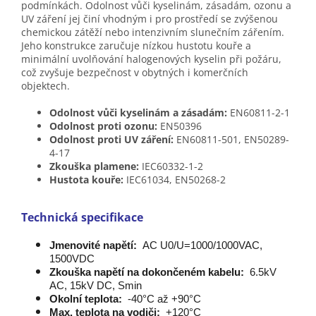
podmínkách. Odolnost vůči kyselinám, zásadám, ozonu a
UV záření jej činí vhodným i pro prostředí se zvýšenou
chemickou zátěží nebo intenzivním slunečním zářením.
Jeho konstrukce zaručuje nízkou hustotu kouře a
minimální uvolňování halogenových kyselin při požáru,
což zvyšuje bezpečnost v obytných i komerčních
objektech.
Odolnost vůči kyselinám a zásadám:
EN60811-2-1
Odolnost proti ozonu:
EN50396
Odolnost proti UV záření:
EN60811-501, EN50289-
4-17
Zkouška plamene:
IEC60332-1-2
Hustota kouře:
IEC61034, EN50268-2
Technická specifikace
Jmenovité napětí:
AC U0/U=1000/1000VAC,
1500VDC
Zkouška napětí na dokončeném kabelu:
6.5kV
AC, 15kV DC, Smin
Okolní teplota:
-40°C až +90°C
Max. teplota na vodiči:
+120°C