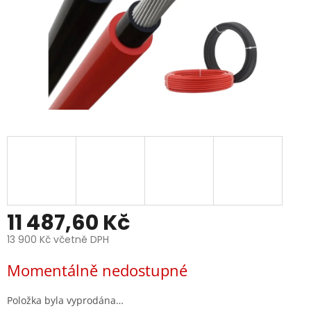
11 487,60 Kč
13 900 Kč včetně DPH
Měrná
Momentálně nedostupné
cena:
Položka byla vyprodána…