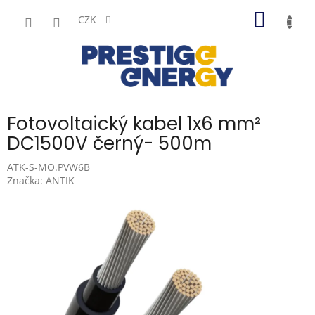
Přejít
NÁKUP
na
CZK
obsah
KOŠÍK
Fotovoltaický kabel 1x6 mm²
DC1500V černý- 500m
ATK-S-MO.PVW6B
Značka:
ANTIK