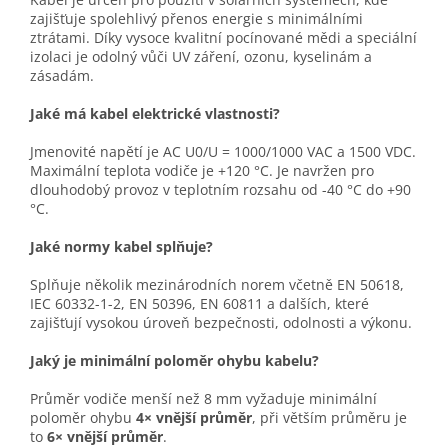
zajišťuje spolehlivý přenos energie s minimálními
ztrátami. Díky vysoce kvalitní pocínované mědi a speciální
izolaci je odolný vůči UV záření, ozonu, kyselinám a
zásadám.
Jaké má kabel elektrické vlastnosti?
Jmenovité napětí je AC U0/U = 1000/1000 VAC a 1500 VDC.
Maximální teplota vodiče je +120 °C. Je navržen pro
dlouhodobý provoz v teplotním rozsahu od -40 °C do +90
°C.
Jaké normy kabel splňuje?
Splňuje několik mezinárodních norem včetně EN 50618,
IEC 60332-1-2, EN 50396, EN 60811 a dalších, které
zajišťují vysokou úroveň bezpečnosti, odolnosti a výkonu.
Jaký je minimální poloměr ohybu kabelu?
Průměr vodiče menší než 8 mm vyžaduje minimální
poloměr ohybu
4× vnější průměr
, při větším průměru je
to
6× vnější průměr
.