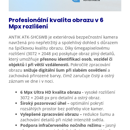
Profesionální kvalita obrazu v 6
Mpx
rozlišení
ANTIK ATK-SHC6WB je exteriérová bezpečnostní kamera
navržená pro nepřetržitý a spolehlivý dohled s důrazem
na špičkovou kvalitu obrazu. Díky 6megapixelovému
rozlišení (3072 × 2048 px) poskytuje obraz plný detailů,
který umožňuje
přesnou identifikaci osob, vozidel či
objektů i při větší vzdálenosti.
Pokročilé zpracování
obrazu
snižuje digitální šum při slabém osvětlení
a
zachovává přirozené barvy, čímž zaručuje čistý a ostrý
záznam ve dne i v noci.
6 Mpx Ultra HD kvalita obrazu -
vysoké rozlišení
3072 × 2048 px pro detailní a ostrý obraz.
Široký pozorovací úhel –
optimální pokrytí
rozsáhlých prostor bez potřeby více kamer.
Vylepšené zpracování obrazu –
redukce šumu a
zachování detailů při nízké intenzitě světla.
Podpora infračerveného nočního režimu –
jasný