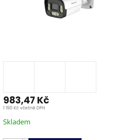
983,47 Kč
1 190 Kč včetně DPH
Měrná
Skladem
cena: