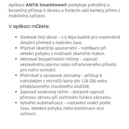
Aplikace
ANTIK SmartHome®
poskytuje pohodlný a
bezpečný přístup k obrazu a funkcím vaší kamery přímo z
mobilního zařízení.
V aplikaci můžete:
Sledovat živý obraz – v 6 Mpx kvalitě pro maximálně
detailní přehled v reálném čase.
Přijímat okamžitá upozornění – notifikace při
detekci pohybu s možností okamžité reakce.
Aktivovat bezpečnostní režimy – zapnutí
vestavěného alarmu nebo infračerveného přísvitu
pro noční snímání.
Přehrávat a spravovat záznamy – přístup k
nahrávkám z microSD karty (do 128 GB) nebo
předplaceného cloudového úložiště.
Zapnout soukromý režim – dočasné vypnutí
přenosu obrazu při zachování funkce záznamu.
Vytvářet automatizace – nastavení reakcí podle
času, detekce pohybu nebo kombinace více
zařízení.