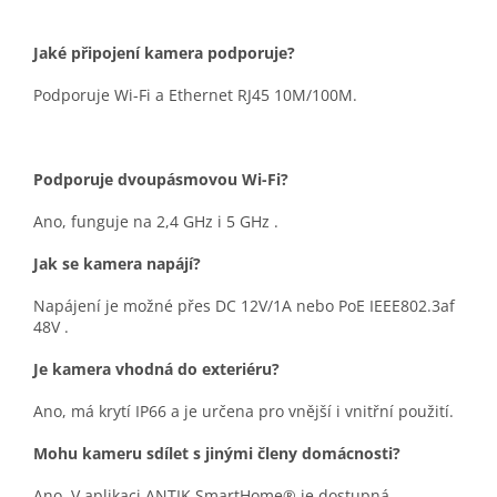
Jaké připojení kamera podporuje?
Podporuje Wi-Fi a Ethernet RJ45 10M/100M.
Podporuje dvoupásmovou Wi-Fi?
Ano, funguje na
2,4 GHz i 5 GHz
.
Jak se kamera napájí?
Napájení je možné přes
DC 12V/1A
nebo
PoE IEEE802.3af
48V
.
Je kamera vhodná do exteriéru?
Ano, má krytí
IP66
a je určena pro
vnější i vnitřní
použití.
Mohu kameru sdílet s jinými členy domácnosti?
Ano. V aplikaci ANTIK SmartHome® je dostupná