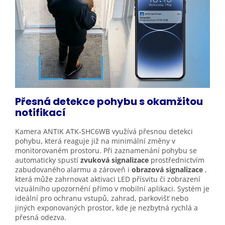
Přesná detekce pohybu s okamžitou
notifikací
Kamera ANTIK ATK-SHC6WB využívá přesnou detekci
pohybu, která reaguje již na minimální změny v
monitorovaném prostoru. Při zaznamenání pohybu se
automaticky spustí
zvuková signalizace
prostřednictvím
zabudovaného alarmu a zároveň i
obrazová signalizace
,
která může zahrnovat aktivaci LED přísvitu či zobrazení
vizuálního upozornění přímo v mobilní aplikaci. Systém je
ideální pro ochranu vstupů, zahrad, parkovišť nebo
jiných exponovaných prostor, kde je nezbytná rychlá a
přesná odezva.