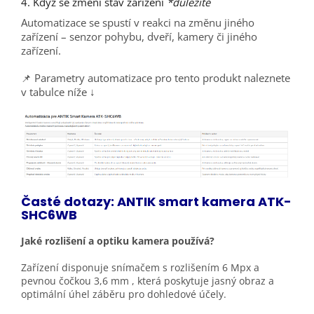
4. Když se změní stav zařízení
*důležité
Automatizace se spustí v reakci na změnu jiného
zařízení – senzor pohybu, dveří, kamery či jiného
zařízení.
📌
Parametry automatizace pro tento produkt naleznete
v tabulce níže ↓
Časté dotazy: ANTIK smart kamera ATK-
SHC6WB
Jaké rozlišení a optiku kamera používá?
Zařízení disponuje snímačem s rozlišením
6 Mpx
a
pevnou čočkou
3,6 mm
, která poskytuje jasný obraz a
optimální úhel záběru pro dohledové účely.