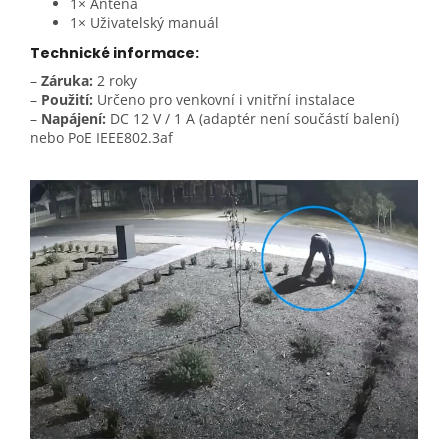
1× Anténa
1× Uživatelský manuál
Technické informace:
–
Záruka:
2 roky
–
Použití:
Určeno pro venkovní i vnitřní instalace
–
Napájení:
DC 12 V / 1 A (adaptér není součástí balení)
nebo PoE IEEE802.3af