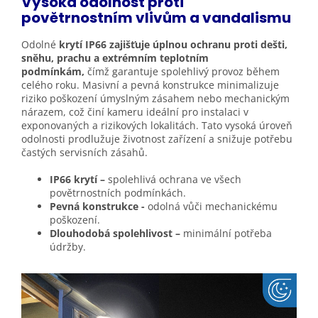
Vysoká odolnost proti
povětrnostním vlivům a
vandalismu
Odolné
krytí IP66 zajišťuje úplnou ochranu proti dešti,
sněhu, prachu a extrémním teplotním
podmínkám,
čímž garantuje spolehlivý provoz během
celého roku. Masivní a pevná konstrukce minimalizuje
riziko poškození úmyslným zásahem nebo mechanickým
nárazem, což činí kameru ideální pro instalaci v
exponovaných a rizikových lokalitách. Tato vysoká úroveň
odolnosti prodlužuje životnost zařízení a snižuje potřebu
častých servisních zásahů.
IP66 krytí –
spolehlivá ochrana ve všech
povětrnostních podmínkách.
Pevná konstrukce -
odolná vůči mechanickému
poškození.
Dlouhodobá spolehlivost –
minimální potřeba
údržby.