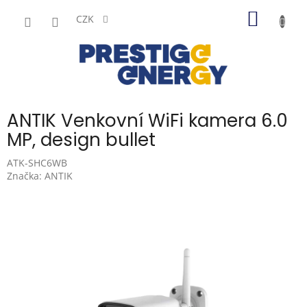
Přejít
NÁKUP
na
CZK
obsah
KOŠÍK
ANTIK Venkovní WiFi kamera 6.0
MP, design bullet
ATK-SHC6WB
Značka:
ANTIK