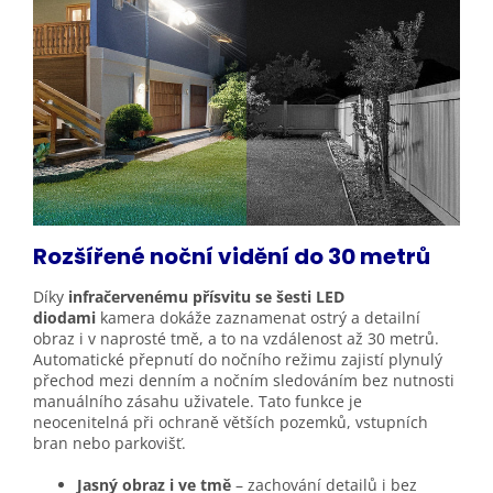
Rozšířené noční vidění do 30
metrů
Díky
infračervenému přísvitu se šesti LED
diodami
kamera dokáže zaznamenat ostrý a detailní
obraz i v naprosté tmě, a to na vzdálenost až 30 metrů.
Automatické přepnutí do nočního režimu zajistí plynulý
přechod mezi denním a nočním sledováním bez nutnosti
manuálního zásahu uživatele. Tato funkce je
neocenitelná při ochraně větších pozemků, vstupních
bran nebo parkovišť.
Jasný obraz i ve tmě
– zachování detailů i bez