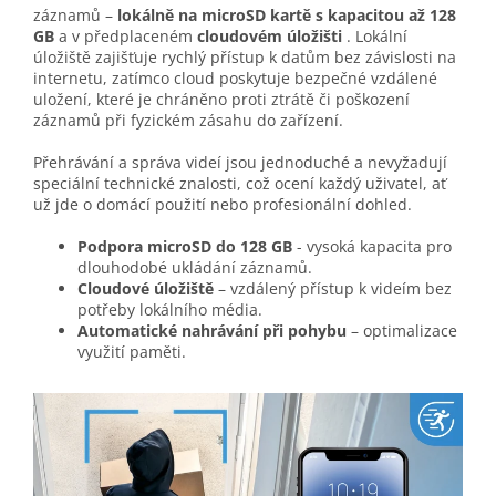
záznamů –
lokálně na microSD kartě s kapacitou až 128
GB
a v předplaceném
cloudovém úložišti
. Lokální
úložiště zajišťuje rychlý přístup k datům bez závislosti na
internetu, zatímco cloud poskytuje bezpečné vzdálené
uložení, které je chráněno proti ztrátě či poškození
záznamů při fyzickém zásahu do zařízení.
Přehrávání a správa videí jsou jednoduché a nevyžadují
speciální technické znalosti, což ocení každý uživatel, ať
už jde o domácí použití nebo profesionální dohled.
Podpora microSD do 128 GB
- vysoká kapacita pro
dlouhodobé ukládání záznamů.
Cloudové úložiště
– vzdálený přístup k videím bez
potřeby lokálního média.
Automatické nahrávání při pohybu
– optimalizace
využití paměti.