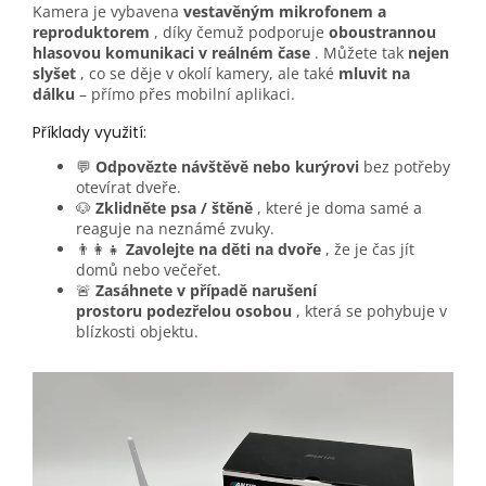
Kamera je vybavena
vestavěným mikrofonem a
reproduktorem
, díky čemuž podporuje
oboustrannou
hlasovou komunikaci v reálném čase
. Můžete tak
nejen
slyšet
, co se děje v okolí kamery, ale také
mluvit na
dálku
– přímo přes mobilní aplikaci.
Příklady využití:
💬
Odpovězte návštěvě nebo kurýrovi
bez potřeby
otevírat dveře.
🐶
Zklidněte psa / štěně
, které je doma samé a
reaguje na neznámé zvuky.
👨‍👩‍👧
Zavolejte na děti na dvoře
, že je čas jít
domů nebo večeřet.
🚨
Zasáhnete v případě narušení
prostoru
podezřelou osobou
, která se pohybuje v
blízkosti objektu.