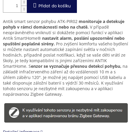
Přidat do košíku
Antik smart senzor pohybu
ATK-PIR02
monitoruje a detekuje
pohyb v rámci domácnosti nebo na chatě.
V případě
neoprávněného vniknutí si dokážete pomocí funkcí v aplikaci
Antik SmartHome®
nastavit alarm, poslání upozornění nebo
spuštění poplašné sirény.
Pro zvýšení komfortu vašeho bydlení
si můžete nastavit automatické zapínání světla v nočních
hodinách, případně poslat notifikaci, když se vaše děti vrátí ze
školy, je tedy kompatibilní is jinými zařízeními ANTIK
SmartHome. S
enzor se vyznačuje přesnou detekcí pohybu,
na
základě infračerveného záření až do vzdálenosti 10 m a s
úhlem záběru 120°. Je možné jej napájet pomocí USB kabelu a
také disponuje záložní baterií s výdrží 30 měsíců. K využívání
tohoto senzoru je nezbytné mít zakoupenou a v aplikaci
napárovanou Zigbee Gateway.
Detailní informace