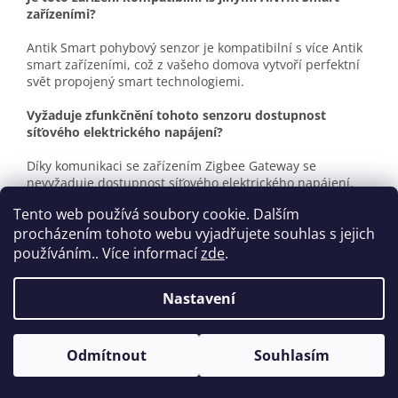
zařízeními?
Antik Smart pohybový senzor je kompatibilní s více Antik
smart zařízeními, což z vašeho domova vytvoří perfektní
svět propojený smart technologiemi.
Vyžaduje zfunkčnění tohoto senzoru dostupnost
síťového elektrického napájení?
Díky komunikaci se zařízením Zigbee Gateway se
nevyžaduje dostupnost síťového elektrického napájení.
Tento web používá soubory cookie. Dalším
procházením tohoto webu vyjadřujete souhlas s jejich
Z
používáním.. Více informací
zde
.
á
Vytvořil Shoptet
p
Nastavení
a
t
Copyright 2026
antikshop.eu
. Všechna práva vyhrazena.
í
Odmítnout
Souhlasím
Upravit nastavení cookies