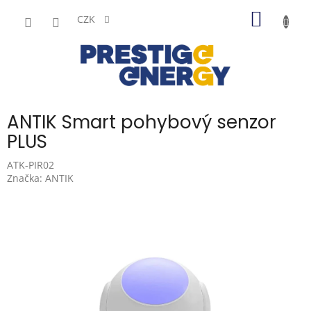
Přejít
NÁKUP
na
CZK
obsah
KOŠÍK
ANTIK Smart pohybový senzor
PLUS
ATK-PIR02
Značka:
ANTIK