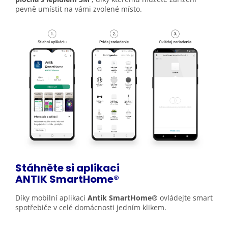
pevně umístit na vámi zvolené místo.
Stáhněte si aplikaci
ANTIK
SmartHome®
Díky mobilní aplikaci
Antik SmartHome®
ovládejte smart
spotřebiče v celé domácnosti jedním klikem.