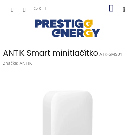
Přejít
NÁKUP
na
CZK
obsah
KOŠÍK
ANTIK Smart minitlačítko
ATK-SMS01
Značka:
ANTIK