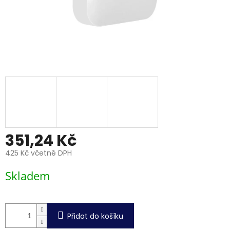
351,24 Kč
425 Kč včetně DPH
Měrná
Skladem
cena:
Přidat do košíku