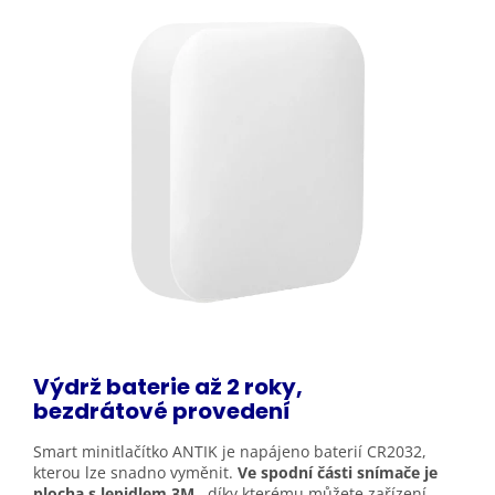
Výdrž baterie až 2 roky,
bezdrátové
provedení
Smart minitlačítko ANTIK je napájeno baterií CR2032,
kterou lze snadno vyměnit.
Ve spodní části snímače je
plocha s lepidlem 3M
, díky kterému můžete zařízení