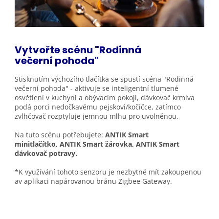
Vytvořte scénu "Rodinná
večerní
pohoda"
Stisknutím výchozího tlačítka se spustí scéna "Rodinná
večerní pohoda" - aktivuje se inteligentní tlumené
osvětlení v kuchyni a obývacím pokoji, dávkovač krmiva
podá porci nedočkavému pejskovi/kočičce, zatímco
zvlhčovač rozptyluje jemnou mlhu pro uvolněnou.
Na tuto scénu potřebujete:
ANTIK Smart
minitlačítko, ANTIK Smart žárovka, ANTIK Smart
dávkovač potravy.
*K využívání tohoto senzoru je nezbytné mít zakoupenou
av aplikaci napárovanou bránu
Zigbee Gateway.