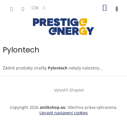
Přejít
NÁKUP
na
CZK
obsah
KOŠÍK
Pylontech
Žádné produkty značky
Pylontech
nebyly nalezeny...
Z
á
Vytvořil Shoptet
p
a
t
Copyright 2026
antikshop.eu
. Všechna práva vyhrazena.
í
Upravit nastavení cookies