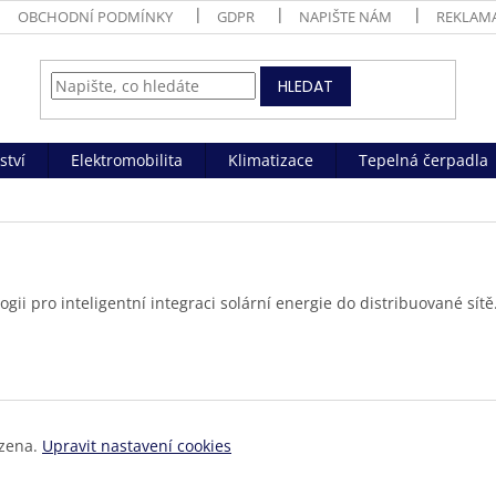
OBCHODNÍ PODMÍNKY
GDPR
NAPIŠTE NÁM
REKLAM
HLEDAT
ství
Elektromobilita
Klimatizace
Tepelná čerpadla
gii pro inteligentní integraci solární energie do distribuované sítě
azena.
Upravit nastavení cookies