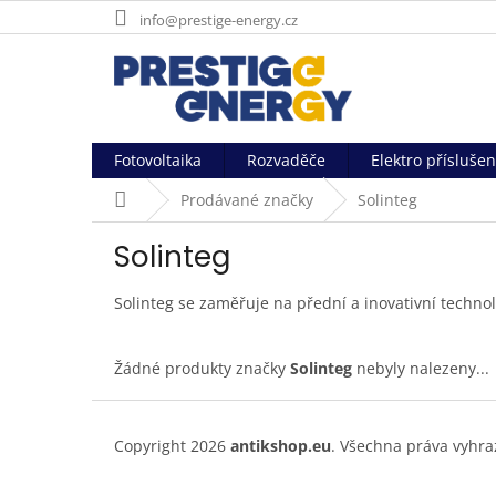
Přejít
info@prestige-energy.cz
na
obsah
Fotovoltaika
Rozvaděče
Elektro příslušen
Domů
Prodávané značky
Solinteg
Solinteg
Solinteg se zaměřuje na přední a inovativní technolo
Žádné produkty značky
Solinteg
nebyly nalezeny...
Z
á
Copyright 2026
antikshop.eu
. Všechna práva vyhr
p
a