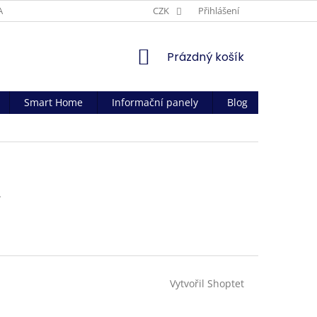
AČNÍ PODMÍNKY
CZK
Přihlášení
NÁKUPNÍ
Prázdný košík
KOŠÍK
Smart Home
Informační panely
Blog
Kontakt
.
Vytvořil Shoptet