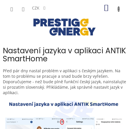
Přejít
NÁKUP
na
CZK
obsah
KOŠÍK
Nastavení jazyka v aplikaci ANTIK
SmartHome
Před pár dny nastal problém v aplikaci s českým jazykem. Na
tom to problému se pracuje a snad bude brzy vyřešen.
Doporučujeme - než bude plně funkční český jazyk, nainstalujte
si prozatím slovenský. Přikládáme, jak správně nastavit jazyk v
aplikaci.