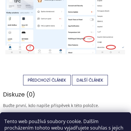
PŘEDCHOZÍ ČLÁNEK
DALŠÍ ČLÁNEK
Diskuze (0)
Buďte první, kdo napíše příspěvek k této položce.
Pouze registrovaní uživatelé mohou vkládat příspěvky. Prosím
Tento web používá soubory cookie. Dalším
přihlaste se
nebo se
registrujte
.
procházením tohoto webu vyjadřujete souhlas s jejich